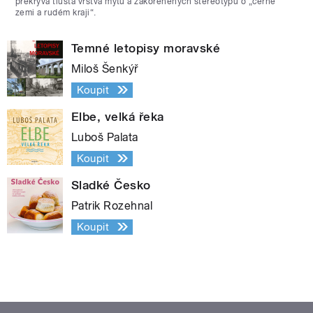
překrývá tlustá vrstva mýtů a zakořeněných stereotypů o „černé
zemi a rudém kraji“.
Temné letopisy moravské
Miloš Šenkýř
Koupit
Elbe, velká řeka
Luboš Palata
Koupit
Sladké Česko
Patrik Rozehnal
Koupit