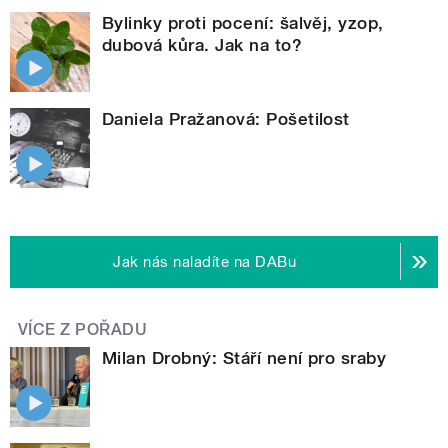
Bylinky proti pocení: šalvěj, yzop,
dubová kůra. Jak na to?
Daniela Pražanová: Pošetilost
Jak nás naladíte na DABu
VÍCE Z POŘADU
Milan Drobný: Stáří není pro sraby