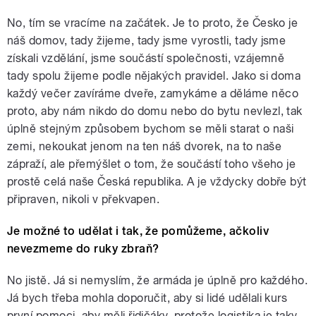
No, tím se vracíme na začátek. Je to proto, že Česko je
náš domov, tady žijeme, tady jsme vyrostli, tady jsme
získali vzdělání, jsme součástí společnosti, vzájemně
tady spolu žijeme podle nějakých pravidel. Jako si doma
každý večer zavíráme dveře, zamykáme a děláme něco
proto, aby nám nikdo do domu nebo do bytu nevlezl, tak
úplně stejným způsobem bychom se měli starat o naši
zemi, nekoukat jenom na ten náš dvorek, na to naše
zápraží, ale přemýšlet o tom, že součástí toho všeho je
prostě celá naše Česká republika. A je vždycky dobře být
připraven, nikoli v překvapen.
Je možné to udělat i tak, že pomůžeme, ačkoliv
nevezmeme do ruky zbraň?
No jistě. Já si nemyslím, že armáda je úplně pro každého.
Já bych třeba mohla doporučit, aby si lidé udělali kurs
první pomoci, aby měli řidičáky, protože logistika je taky