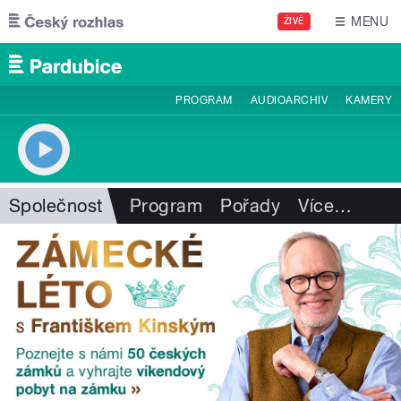
Přejít k hlavnímu obsahu
MENU
ŽIVĚ
PROGRAM
AUDIOARCHIV
KAMERY
Společnost
Program
Pořady
Více
…