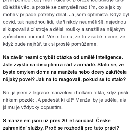
důležitá věc, a prostě se zamysleli nad tím, co a jak by
mohli v případě potřeby dělat. Já jsem optimista. Když byl
covid, tak najednou lidi, kteří nikdy neuměli šít, najednou
si kupovali šicí stroje a dělali roušky a snažili se nějakým
způsobem pomoct. Věřím tomu, že to v sobě máme, že
když bude nejhůř, tak si prostě pomůžeme.
Na závěr nesmí chybět otázka od umělé inteligence.
Jste zvyklá na disciplínu a řád v armádě. Stalo se, že
byste omylem doma na manžela nebo dcery zakřičela
nějaký povel? Jak na to reagovali, pokud se to stalo?
No, já jsem z legrace manželovi i holkám řekla, když přišli
někam pozdě: „A padesát kliků!“ Manžel by je udělal, ale
já mu je vždycky odpustím.
S manželem jsou už přes 20 let součástí České
zahraniční služby. Proč se rozhodli pro tuto práci?