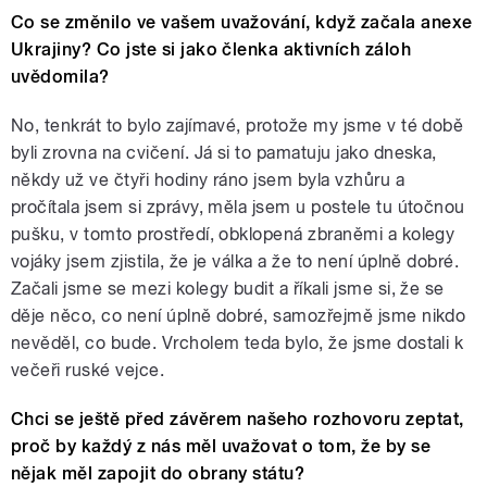
Co se změnilo ve vašem uvažování, když začala anexe
Ukrajiny? Co jste si jako členka aktivních záloh
uvědomila?
No, tenkrát to bylo zajímavé, protože my jsme v té době
byli zrovna na cvičení. Já si to pamatuju jako dneska,
někdy už ve čtyři hodiny ráno jsem byla vzhůru a
pročítala jsem si zprávy, měla jsem u postele tu útočnou
pušku, v tomto prostředí, obklopená zbraněmi a kolegy
vojáky jsem zjistila, že je válka a že to není úplně dobré.
Začali jsme se mezi kolegy budit a říkali jsme si, že se
děje něco, co není úplně dobré, samozřejmě jsme nikdo
nevěděl, co bude. Vrcholem teda bylo, že jsme dostali k
večeři ruské vejce.
Chci se ještě před závěrem našeho rozhovoru zeptat,
proč by každý z nás měl uvažovat o tom, že by se
nějak měl zapojit do obrany státu?