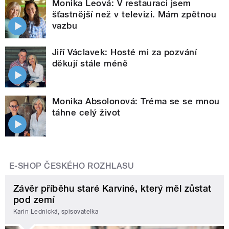
Monika Leová: V restauraci jsem
šťastnější než v televizi. Mám zpětnou
vazbu
Jiří Václavek: Hosté mi za pozvání
děkují stále méně
Monika Absolonová: Tréma se se mnou
táhne celý život
E-SHOP ČESKÉHO ROZHLASU
Závěr příběhu staré Karviné, který měl zůstat
pod zemí
Karin Lednická, spisovatelka