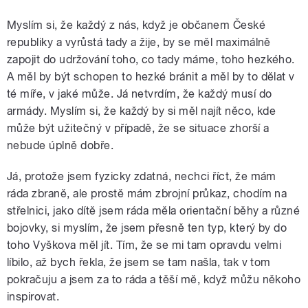
Myslím si, že každý z nás, když je občanem České
republiky a vyrůstá tady a žije, by se měl maximálně
zapojit do udržování toho, co tady máme, toho hezkého.
A měl by být schopen to hezké bránit a měl by to dělat v
té míře, v jaké může. Já netvrdím, že každý musí do
armády. Myslím si, že každý by si měl najít něco, kde
může být užitečný v případě, že se situace zhorší a
nebude úplně dobře.
Já, protože jsem fyzicky zdatná, nechci říct, že mám
ráda zbraně, ale prostě mám zbrojní průkaz, chodím na
střelnici, jako dítě jsem ráda měla orientační běhy a různé
bojovky, si myslím, že jsem přesně ten typ, který by do
toho Vyškova měl jít. Tím, že se mi tam opravdu velmi
líbilo, až bych řekla, že jsem se tam našla, tak v tom
pokračuju a jsem za to ráda a těší mě, když můžu někoho
inspirovat.