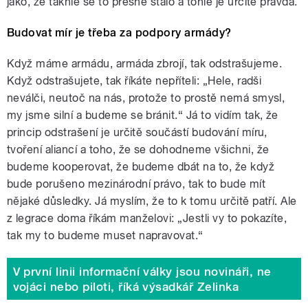
jako, že takhle se to přesně stalo a tohle je určitě pravda.
Budovat mír je třeba za podpory armády?
Když máme armádu, armáda zbrojí, tak odstrašujeme.
Když odstrašujete, tak říkáte nepříteli: „Hele, radši
neválči, neutoč na nás, protože to prostě nemá smysl,
my jsme silní a budeme se bránit.“ Já to vidím tak, že
princip odstrašení je určitě součástí budování míru,
tvoření aliancí a toho, že se dohodneme všichni, že
budeme kooperovat, že budeme dbát na to, že když
bude porušeno mezinárodní právo, tak to bude mít
nějaké důsledky. Já myslím, že to k tomu určitě patří. Ale
z legrace doma říkám manželovi: „Jestli vy to pokazíte,
tak my to budeme muset napravovat.“
V první linii informační války jsou novináři, ne
vojáci nebo piloti, říká výsadkář Zelinka