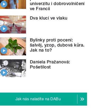
univerzitu i dobrovolničení
ve Francii
Dva kluci ve vlaku
Bylinky proti pocení:
šalvěj, yzop, dubová kůra.
Jak na to?
Daniela Pražanová:
Pošetilost
Jak nás naladíte na DABu