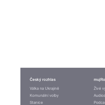
Český rozhlas
mujRo
Válka na Ukrajině
Živé v
Komunální volby
Audioa
Stanice
Podca