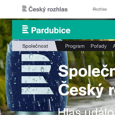
Přejít k hlavnímu obsahu
iRozhlas
Společnost
Program
Pořady