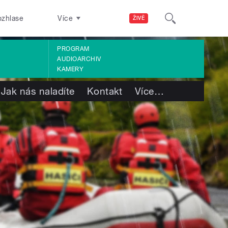
ozhlase
Více
ŽIVĚ
PROGRAM
AUDIOARCHIV
KAMERY
Jak nás naladíte
Kontakt
Více
…