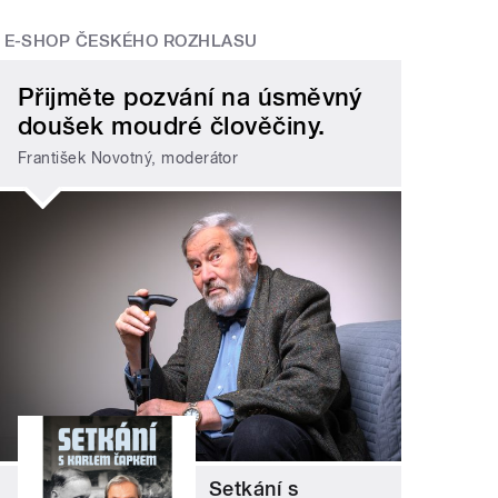
E-SHOP ČESKÉHO ROZHLASU
Přijměte pozvání na úsměvný
doušek moudré člověčiny.
František Novotný, moderátor
Setkání s