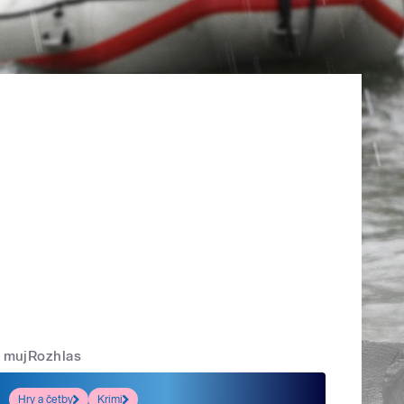
mujRozhlas
Hry a četby
Krimi