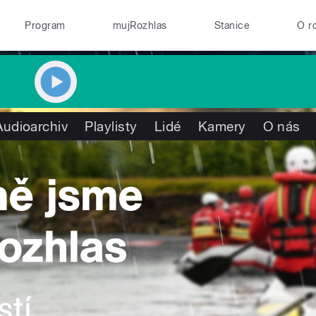
Program
mujRozhlas
Stanice
O r
Audioarchiv
Playlisty
Lidé
Kamery
O nás