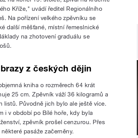
ého Kříže," uvádí ředitel Regionálního
š. Na pořízení velkého zpěvníku se
ké další měšťané, místní řemeslnické
 Náklady na zhotovení graduálu se
ošů.
obrazy z českých dějin
 objemná kniha o rozměrech 64 krát
huje 25 cm. Zpěvník váží 36 kilogramů a
istů. Původně jich bylo ale ještě více.
m i v období po Bílé hoře, kdy byla
enství, zpěvník prošel cenzurou. Přes
a některé pasáže začerněny.