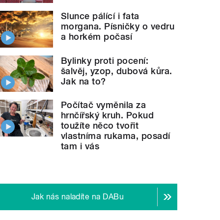
Slunce pálící i fata
morgana. Písničky o vedru
a horkém počasí
Bylinky proti pocení:
šalvěj, yzop, dubová kůra.
Jak na to?
Počítač vyměnila za
hrnčířský kruh. Pokud
toužíte něco tvořit
vlastníma rukama, posadí
tam i vás
Jak nás naladíte na DABu