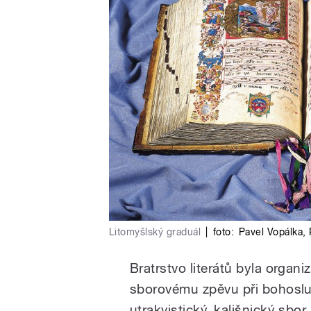
Litomyšlský graduál
|
foto:
Pavel Vopálka
,
Bratrstvo literátů byla organi
sborovému zpěvu při bohosluž
utrakvistický, kališnický sbor