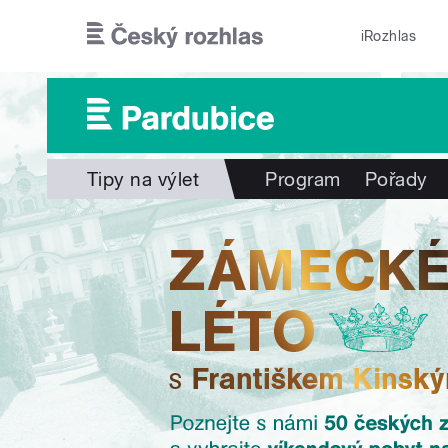
Přejít k hlavnímu obsahu
iRozhlas
Tipy na výlet
Program
Pořady