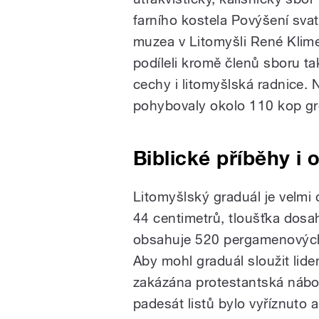
farního kostela Povýšení svat
muzea v Litomyšli René Klime
podíleli kromě členů sboru ta
cechy i litomyšlská radnice.
pohybovaly okolo 110 kop gr
Biblické příběhy i 
Litomyšlský graduál je velmi
44 centimetrů, tloušťka dosa
obsahuje 520 pergamenových l
Aby mohl graduál sloužit lide
zakázána protestantská nábož
padesát listů bylo vyříznuto 