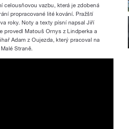
 celousňovou vazbu, která je zdobená
ání propracované lité kování. Pražští
va roky. Noty a texty písní napsal Jiří
 provedl Matouš Ornys z Lindperka a
nihař Adam z Oujezda, který pracoval na
Malé Straně.
 1563 - výroba faksimile