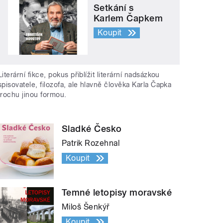
Setkání s
Karlem Čapkem
Koupit
Literární fikce, pokus přiblížit literární nadsázkou
spisovatele, filozofa, ale hlavně člověka Karla Čapka
trochu jinou formou.
Sladké Česko
Patrik Rozehnal
Koupit
Temné letopisy moravské
Miloš Šenkýř
Koupit