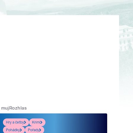
mujRozhlas
Hry a četby
Krimi
Pohádky
Pořady