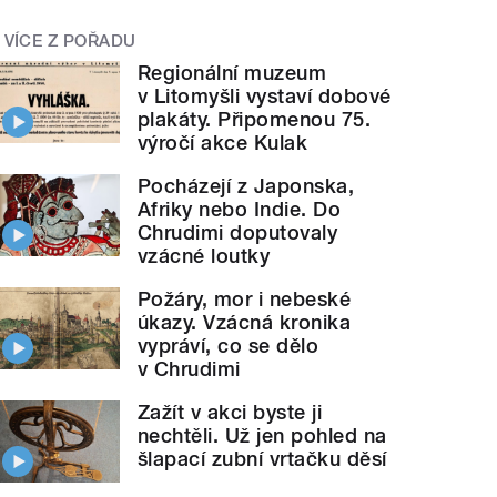
VÍCE Z POŘADU
Regionální muzeum
v Litomyšli vystaví dobové
plakáty. Připomenou 75.
výročí akce Kulak
Pocházejí z Japonska,
Afriky nebo Indie. Do
Chrudimi doputovaly
vzácné loutky
Požáry, mor i nebeské
úkazy. Vzácná kronika
vypráví, co se dělo
v Chrudimi
Zažít v akci byste ji
nechtěli. Už jen pohled na
šlapací zubní vrtačku děsí