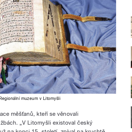
Regionální muzeum v Litomyšli
zace měšťanů, kteří se věnovali
bách. „V Litomyšli existoval český
 už na konci 15. století, zpíval na kruchtě