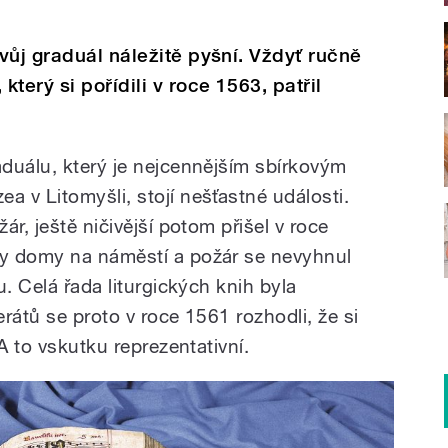
vůj graduál náležitě pyšní. Vždyť ručně
terý si pořídili v roce 1563, patřil
duálu, který je nejcennějším sbírkovým
 v Litomyšli, stojí nešťastné události.
r, ještě ničivější potom přišel v roce
y domy na náměstí a požár se nevyhnul
u. Celá řada liturgických knih byla
erátů se proto v roce 1561 rozhodli, že si
A to vskutku reprezentativní.