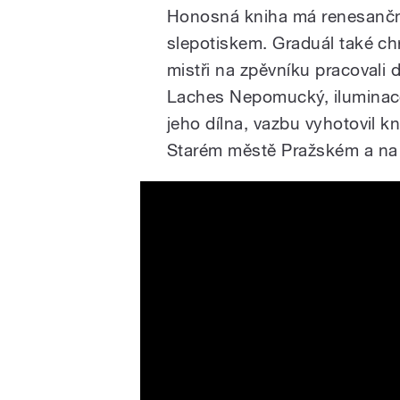
Honosná kniha má renesanční
slepotiskem. Graduál také chr
mistři na zpěvníku pracovali d
Laches Nepomucký, iluminace
jeho dílna, vazbu vyhotovil k
Starém městě Pražském a na 
Litomyšlský graduál z roku