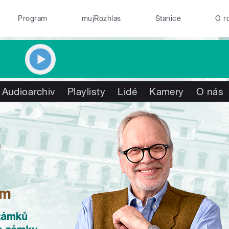
Program
mujRozhlas
Stanice
O r
Audioarchiv
Playlisty
Lidé
Kamery
O nás