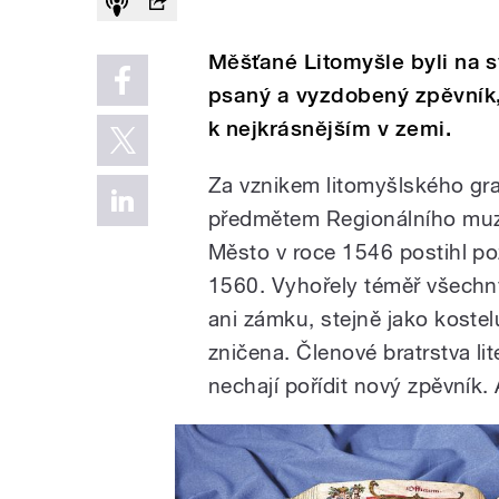
Měšťané Litomyšle byli na s
psaný a vyzdobený zpěvník, k
k nejkrásnějším v zemi.
Za vznikem litomyšlského gra
předmětem Regionálního muzea
Město v roce 1546 postihl požá
1560. Vyhořely téměř všechn
ani zámku, stejně jako kostel
zničena. Členové bratrstva lit
nechají pořídit nový zpěvník. 