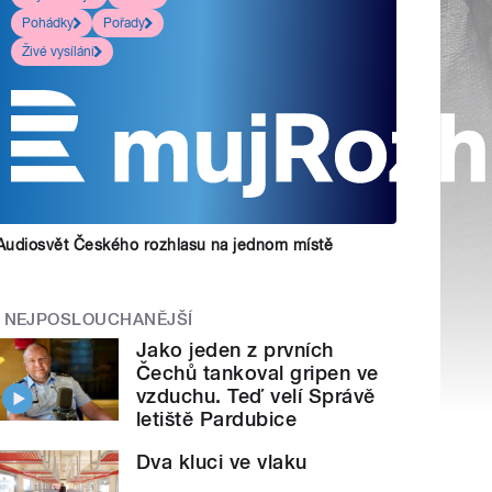
Pohádky
Pořady
Živé vysílání
Audiosvět Českého rozhlasu na jednom místě
NEJPOSLOUCHANĚJŠÍ
Jako jeden z prvních
Čechů tankoval gripen ve
vzduchu. Teď velí Správě
letiště Pardubice
Dva kluci ve vlaku