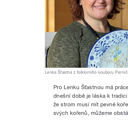
Lenka Šťastná z folklorního souboru Perní
Pro Lenku Šťastnou má práce 
dnešní době je láska k tradic
že strom musí mít pevné kořen
svých kořenů, můžeme obstát 