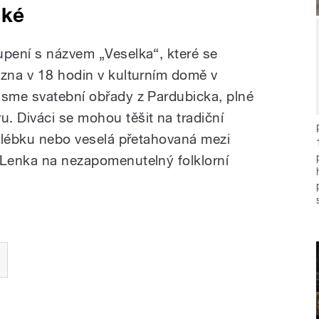
cké
upení s názvem „Veselka“, které se
ezna v 18 hodin v kulturním domě v
jsme svatební obřady z Pardubicka, plné
. Diváci se mohou těšit na tradiční
kolébku nebo veselá přetahovaná mezi
 Lenka na nezapomenutelný folklorní