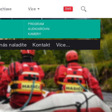
ozhlase
Více
ŽIVĚ
PROGRAM
AUDIOARCHIV
KAMERY
nás naladíte
Kontakt
Více
…