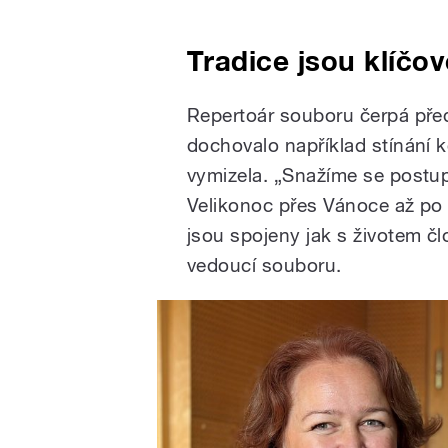
Tradice jsou klíčov
Repertoár souboru čerpá před
dochovalo například stínání k
vymizela. „Snažíme se postu
Velikonoc přes Vánoce až po l
jsou spojeny jak s životem čl
vedoucí souboru.