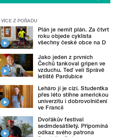
VÍCE Z POŘADU
Plán je nemít plán. Za čtvrt
roku objede cyklista
všechny české obce na D
Jako jeden z prvních
Čechů tankoval gripen ve
vzduchu. Teď velí Správě
letiště Pardubice
Leháro jí je cizí. Studentka
přes léto stihne americkou
univerzitu i dobrovolničení
ve Francii
Dvořákův festival
sedmdesátiletý. Připomíná
odkaz svého patrona