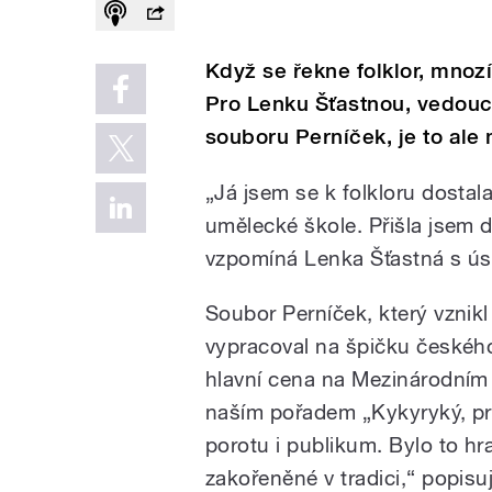
Když se řekne folklor, mnozí
Pro Lenku Šťastnou, vedouc
souboru Perníček, je to ale 
„Já jsem se k folkloru dostala
umělecké škole. Přišla jsem 
vzpomíná Lenka Šťastná s ú
Soubor Perníček, který vznik
vypracoval na špičku českéh
hlavní cena na Mezinárodním f
naším pořadem „Kykyryký, pro
porotu i publikum. Bylo to hr
zakořeněné v tradici,“ popisu