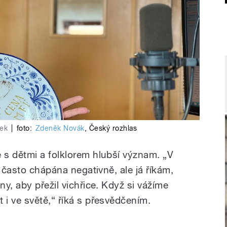
ček
|
foto:
Zdeněk Novák
,
Český rozhlas
s dětmi a folklorem hlubší význam. „V
i často chápána negativně, ale já říkám,
y, aby přežil vichřice. Když si vážíme
i ve světě,“ říká s přesvědčením.