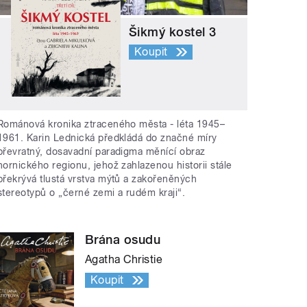
Šikmý kostel 3
Koupit
Románová kronika ztraceného města - léta 1945–
1961. Karin Lednická předkládá do značné míry
převratný, dosavadní paradigma měnící obraz
hornického regionu, jehož zahlazenou historii stále
překrývá tlustá vrstva mýtů a zakořeněných
stereotypů o „černé zemi a rudém kraji“.
Brána osudu
Agatha Christie
Koupit