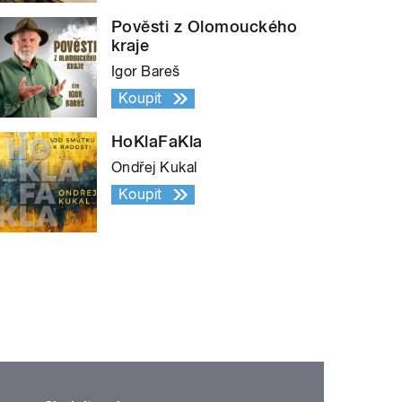
Pověsti z Olomouckého
kraje
Igor Bareš
Koupit
HoKlaFaKla
Ondřej Kukal
Koupit