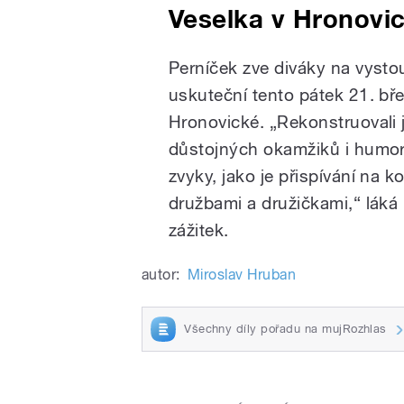
Veselka v Hronovi
Perníček zve diváky na vysto
uskuteční tento pátek 21. bř
Hronovické. „Rekonstruovali 
důstojných okamžiků i humoru
zvyky, jako je přispívání na 
družbami a družičkami,“ láká
zážitek.
autor:
Miroslav Hruban
Všechny díly pořadu na mujRozhlas