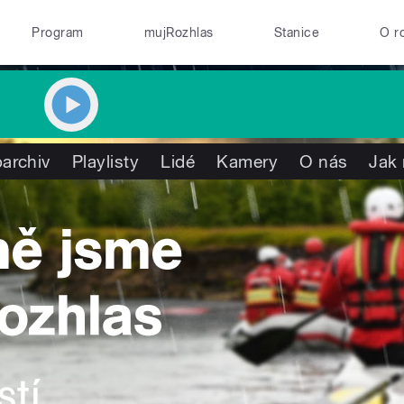
Program
mujRozhlas
Stanice
O r
archiv
Playlisty
Lidé
Kamery
O nás
Jak 