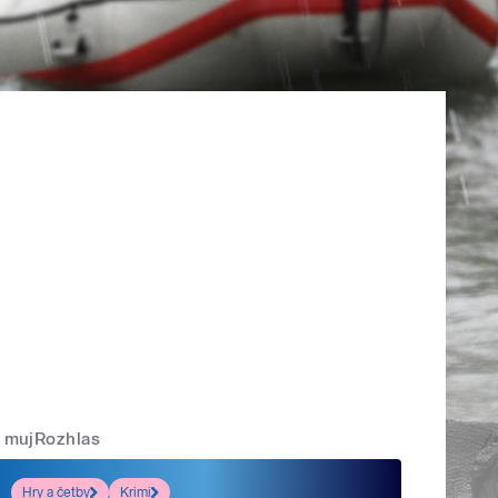
mujRozhlas
Hry a četby
Krimi