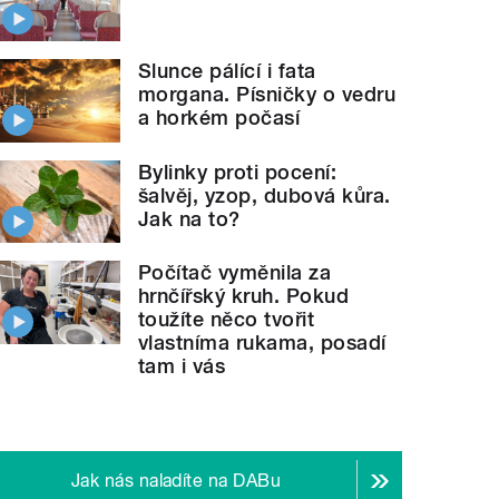
Slunce pálící i fata
morgana. Písničky o vedru
a horkém počasí
Bylinky proti pocení:
šalvěj, yzop, dubová kůra.
Jak na to?
Počítač vyměnila za
hrnčířský kruh. Pokud
toužíte něco tvořit
vlastníma rukama, posadí
tam i vás
Jak nás naladíte na DABu