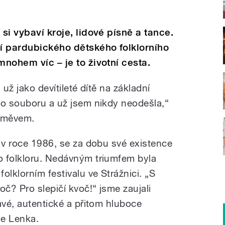
 si vybaví kroje, lidové písně a tance.
í pardubického dětského folklorního
mnohem víc – je to životní cesta.
 už jako devítileté dítě na základní
do souboru a už jsem nikdy neodešla,“
směvem.
l v roce 1986, se za dobu své existence
o folkloru. Nedávným triumfem byla
olklorním festivalu ve Strážnici. „S
č? Pro slepičí kvoč!“ jsme zaujali
avé, autentické a přitom hluboce
je Lenka.