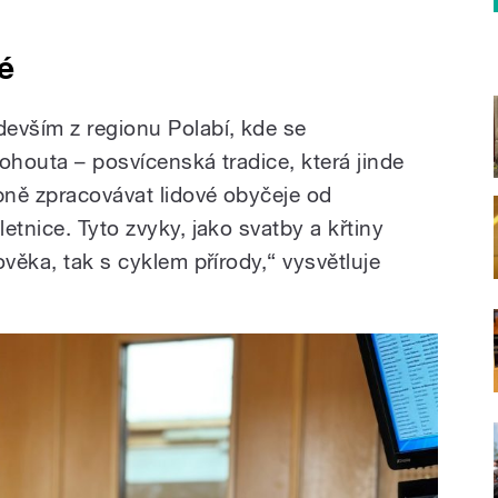
é
evším z regionu Polabí, kde se
ohouta – posvícenská tradice, která jinde
pně zpracovávat lidové obyčeje od
etnice. Tyto zvyky, jako svatby a křtiny
ověka, tak s cyklem přírody,“ vysvětluje