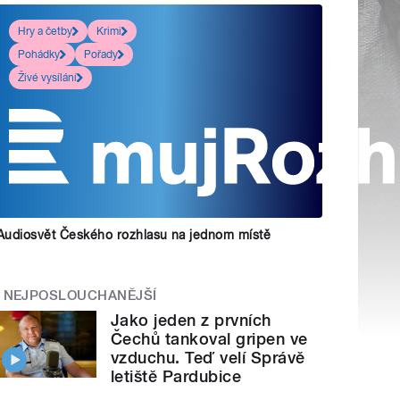
Hry a četby
Krimi
Pohádky
Pořady
Živé vysílání
Audiosvět Českého rozhlasu na jednom místě
NEJPOSLOUCHANĚJŠÍ
Jako jeden z prvních
Čechů tankoval gripen ve
vzduchu. Teď velí Správě
letiště Pardubice