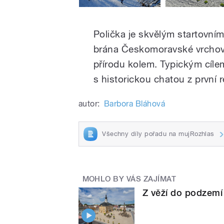
Polička je skvělým startovním 
brána Českomoravské vrchov
přírodu kolem. Typickým cíle
s historickou chatou z první 
autor:
Barbora Bláhová
Všechny díly pořadu na mujRozhlas
MOHLO BY VÁS ZAJÍMAT
Z věží do podzemí