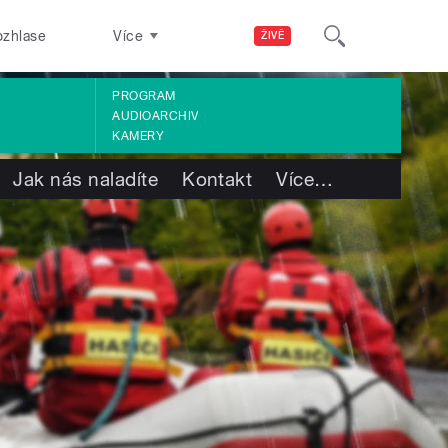
ozhlase
Více
ŽIVĚ
PROGRAM
AUDIOARCHIV
KAMERY
Jak nás naladíte
Kontakt
Více
…