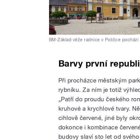
BM-Základ věže radnice v Poličce pochází 
Barvy první republ
Při procházce městským park
rybníku. Za ním je totiž výhle
„Patří do proudu českého ro
kruhové a krychlové tvary. N
cihlově červené, jiné byly o
dokonce i kombinace červené
budovy slaví sto let od svého