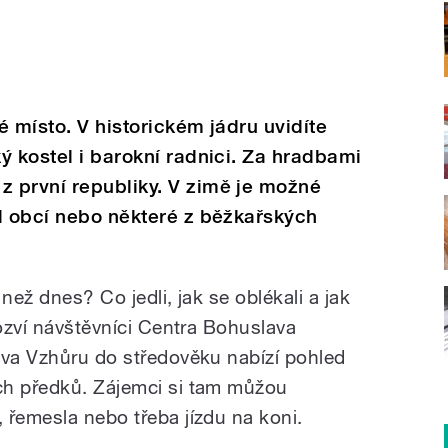
né místo. V historickém jádru uvidíte
ý kostel i barokní radnici. Za hradbami
 první republiky. V zimě je možné
d obcí nebo některé z běžkařských
než dnes? Co jedli, jak se oblékali a jak
dozví návštěvníci Centra Bohuslava
ava Vzhůru do středověku nabízí pohled
ch předků. Zájemci si tam můžou
 řemesla nebo třeba jízdu na koni.