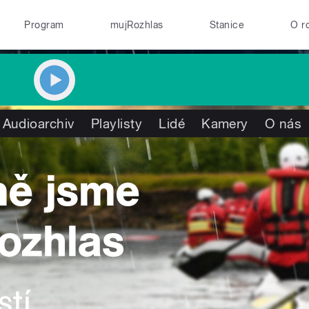
Program
mujRozhlas
Stanice
O r
Audioarchiv
Playlisty
Lidé
Kamery
O nás