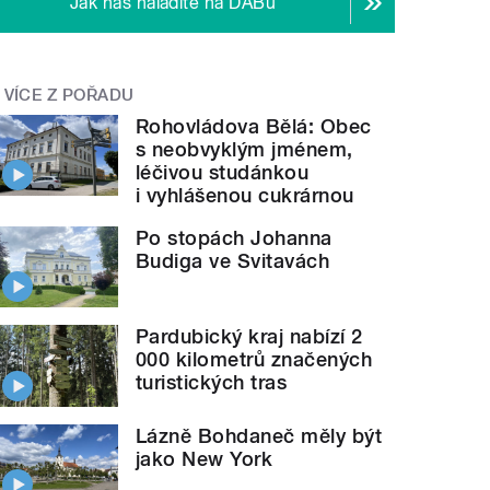
Jak nás naladíte na DABu
VÍCE Z POŘADU
Rohovládova Bělá: Obec
s neobvyklým jménem,
léčivou studánkou
i vyhlášenou cukrárnou
Po stopách Johanna
Budiga ve Svitavách
Pardubický kraj nabízí 2
000 kilometrů značených
turistických tras
Lázně Bohdaneč měly být
jako New York