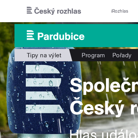
Přejít k hlavnímu obsahu
iRozhlas
Tipy na výlet
Program
Pořady