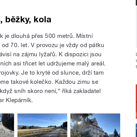
, běžky, kola
 je dlouhá přes 500 metrů. Místní
jí od 70. let. V provozu je vždy od pátku
ávisí na zájmu lyžařů. K dispozici jsou
ích asi třicet let udržujeme malý areál.
ojovky. Je to kryté od slunce, drží tam
eme takové kolečko. Každou zimu se
 když sníh skoro není,“ říká zakladatel
r Klepárník.