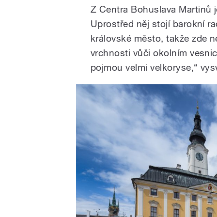
Z Centra Bohuslava Martinů j
Uprostřed něj stojí barokní ra
královské město, takže zde n
vrchnosti vůči okolním vesnic
pojmou velmi velkoryse,“ vysv