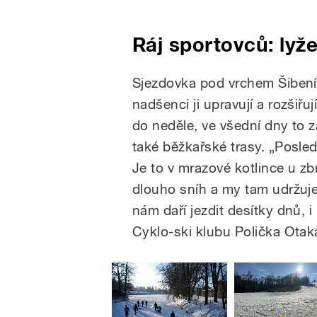
Ráj sportovců: lyže
Sjezdovka pod vrchem Šibeník
nadšenci ji upravují a rozšiřu
do neděle, ve všední dny to z
také běžkařské trasy. „Posledn
Je to v mrazové kotlince u zbr
dlouho sníh a my tam udržuj
nám daří jezdit desítky dnů, i
Cyklo-ski klubu Polička Otaka