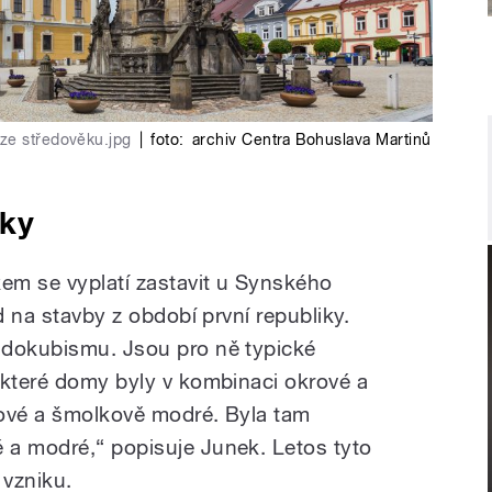
ze středověku.jpg
|
foto:
archiv Centra Bohuslava Martinů
iky
em se vyplatí zastavit u Synského
d na stavby z období první republiky.
ndokubismu. Jsou pro ně typické
ěkteré domy byly v kombinaci okrové a
krové a šmolkově modré. Byla tam
 a modré,“ popisuje Junek. Letos tyto
 vzniku.