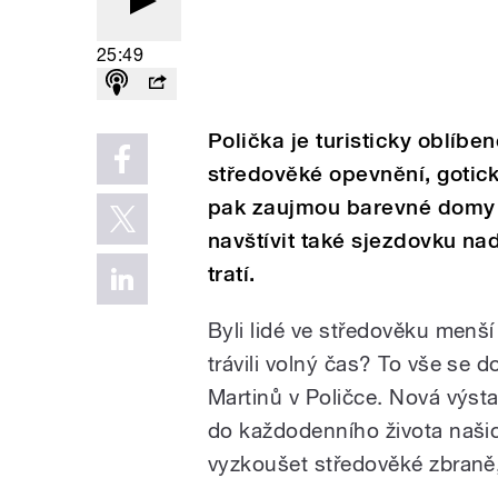
25:49
Polička je turisticky oblíbe
středověké opevnění, gotick
pak zaujmou barevné domy z
navštívit také sjezdovku na
tratí.
Byli lidé ve středověku menší 
trávili volný čas? To vše se 
Martinů v Poličce. Nová výst
do každodenního života naši
vyzkoušet středověké zbraně,