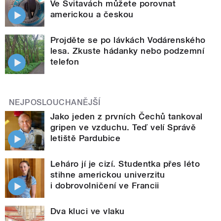
Ve Svitavách můžete porovnat
americkou a českou
Projděte se po lávkách Vodárenského
lesa. Zkuste hádanky nebo podzemní
telefon
NEJPOSLOUCHANĚJŠÍ
Jako jeden z prvních Čechů tankoval
gripen ve vzduchu. Teď velí Správě
letiště Pardubice
Leháro jí je cizí. Studentka přes léto
stihne americkou univerzitu
i dobrovolničení ve Francii
Dva kluci ve vlaku