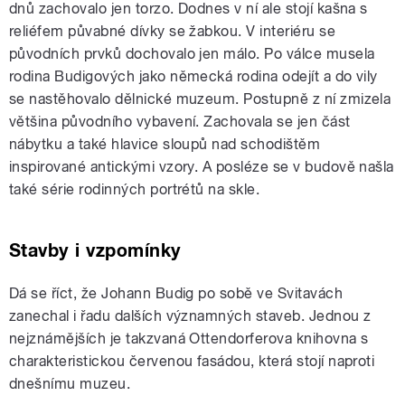
dnů zachovalo jen torzo. Dodnes v ní ale stojí kašna s
reliéfem půvabné dívky se žabkou. V interiéru se
původních prvků dochovalo jen málo. Po válce musela
rodina Budigových jako německá rodina odejít a do vily
se nastěhovalo dělnické muzeum. Postupně z ní zmizela
většina původního vybavení. Zachovala se jen část
nábytku a také hlavice sloupů nad schodištěm
inspirované antickými vzory. A posléze se v budově našla
také série rodinných portrétů na skle.
Stavby i vzpomínky
Dá se říct, že Johann Budig po sobě ve Svitavách
zanechal i řadu dalších významných staveb. Jednou z
nejznámějších je takzvaná Ottendorferova knihovna s
charakteristickou červenou fasádou, která stojí naproti
dnešnímu muzeu.