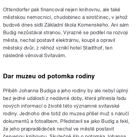
Ottendorfer pak financoval nejen knihovnu, ale také
městskou nemocnici, chudobinec a sirotčinec, v jehož
budově dnes sídlí Základní škola Komenského. Ani sám
Budig nezůstával stranou. Výrazně se podílel na rozvoji
města, nechal postavit elektrárnu, koupil a opravil
městský dvůr, z něhož vznikl hotel Stadthof, ten
následně věnoval Svitavám.
Dar muzeu od potomka rodiny
Příběh Johanna Budiga a jeho rodiny by ale nebyl úplný
bez jedné události z nedávné doby, která přinesla řadu
nových informací o životě této významné svitavské
rodiny. Jednoho dne totiž do muzea přišel muž s náručí
dokumentů a fotoalbem. Představil se jako Budig a řekl,
že jeho prapradědeček nechal ve městě postavit
červenou knihovnu. Skutečně šlo o potomka Johanna