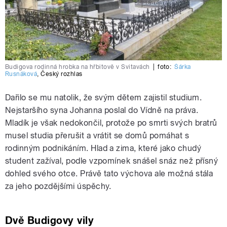
Budigova rodinná hrobka na hřbitově v Svitavách
|
foto:
Šárka
Rusnáková
,
Český rozhlas
Dařilo se mu natolik, že svým dětem zajistil studium.
Nejstaršího syna Johanna poslal do Vídně na práva.
Mladík je však nedokončil, protože po smrti svých bratrů
musel studia přerušit a vrátit se domů pomáhat s
rodinným podnikáním. Hlad a zima, které jako chudý
student zažíval, podle vzpomínek snášel snáz než přísný
dohled svého otce. Právě tato výchova ale možná stála
za jeho pozdějšími úspěchy.
Dvě Budigovy vily