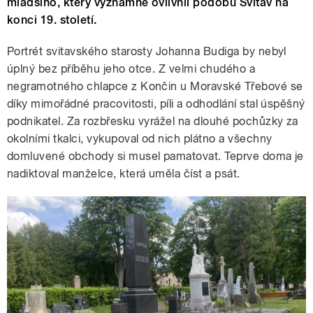
mladšího, který významně ovlivnil podobu Svitav na
konci 19. století.
Portrét svitavského starosty Johanna Budiga by nebyl
úplný bez příběhu jeho otce. Z velmi chudého a
negramotného chlapce z Končin u Moravské Třebové se
díky mimořádné pracovitosti, píli a odhodlání stal úspěšný
podnikatel. Za rozbřesku vyrážel na dlouhé pochůzky za
okolními tkalci, vykupoval od nich plátno a všechny
domluvené obchody si musel pamatovat. Teprve doma je
nadiktoval manželce, která uměla číst a psát.