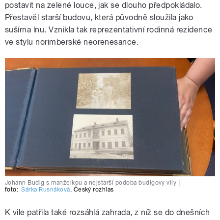
postavit na zelené louce, jak se dlouho předpokládalo.
Přestavěl starší budovu, která původně sloužila jako
sušírna lnu. Vznikla tak reprezentativní rodinná rezidence
ve stylu norimberské neorenesance.
Johann Budig s manželkou a nejstarší podoba budigovy vily
|
foto:
Šárka Rusnáková
,
Český rozhlas
K vile patřila také rozsáhlá zahrada, z níž se do dnešních