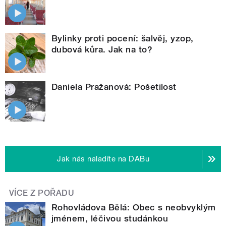
Bylinky proti pocení: šalvěj, yzop,
dubová kůra. Jak na to?
Daniela Pražanová: Pošetilost
Jak nás naladíte na DABu
VÍCE Z POŘADU
Rohovládova Bělá: Obec s neobvyklým
jménem, léčivou studánkou