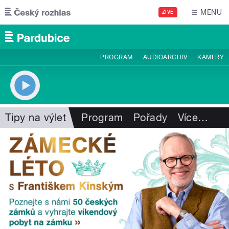
Přejít k hlavnímu obsahu
MENU
ŽIVĚ
PROGRAM
AUDIOARCHIV
KAMERY
Tipy na výlet
Program
Pořady
Více
…