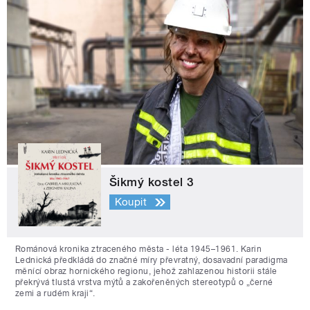
Šikmý kostel 3
Koupit
Románová kronika ztraceného města - léta 1945–1961. Karin
Lednická předkládá do značné míry převratný, dosavadní paradigma
měnící obraz hornického regionu, jehož zahlazenou historii stále
překrývá tlustá vrstva mýtů a zakořeněných stereotypů o „černé
zemi a rudém kraji“.