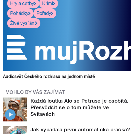
Hry a četby
Krimi
Pohádky
Pořady
Živé vysílání
Audiosvět Českého rozhlasu na jednom místě
MOHLO BY VÁS ZAJÍMAT
Každá loutka Aloise Petruse je osobitá.
Přesvědčit se o tom můžete ve
Svitavách
Jak vypadala první automatická pračka?