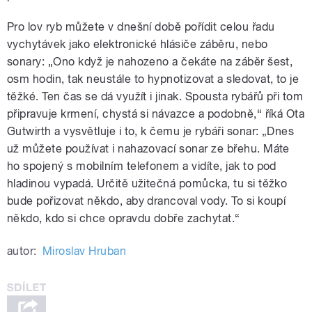
Pro lov ryb můžete v dnešní době pořídit celou řadu
vychytávek jako elektronické hlásiče záběru, nebo
sonary: „Ono když je nahozeno a čekáte na záběr šest,
osm hodin, tak neustále to hypnotizovat a sledovat, to je
těžké. Ten čas se dá využít i jinak. Spousta rybářů při tom
připravuje krmení, chystá si návazce a podobně,“ říká Ota
Gutwirth a vysvětluje i to, k čemu je rybáři sonar: „Dnes
už můžete používat i nahazovací sonar ze břehu. Máte
ho spojený s mobilním telefonem a vidíte, jak to pod
hladinou vypadá. Určitě užitečná pomůcka, tu si těžko
bude pořizovat někdo, aby drancoval vody. To si koupí
někdo, kdo si chce opravdu dobře zachytat.“
autor:
Miroslav Hruban