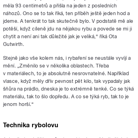
měla 93 centimetrů a přišla na jeden z posledních
náhozů. Ono se to tak říká, ten příběh ještě jeden hod a
jdeme. A tenkrát to tak skutečně bylo. V podstatě mě ale
potěší, když cíleně jdu na nějakou rybu a povede se mi ji
chytit a není ani tak důležité jak je veliká,“ říká Ota
Gutwirth.
Stejně jako vše kolem nás, i rybaření se neustále vyvíjí a
mění. „Změnilo se v několika oblastech. Třeba
v materiálech, to je absolutně nesrovnatelné. Například
vlasce, když měly dřív pevnost pět kilo, tak vypadaly jak
šňůra na prádlo, dneska je to extrémně tenké. Co se týká
materiálu, tak to šlo dopředu. A co se týká ryb, tak to je
jenom horší.“
Technika rybolovu