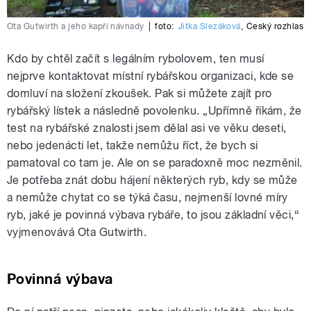
Ota Gutwirth a jeho kapří návnady
|
foto:
Jitka Slezáková
,
Český rozhlas
Kdo by chtěl začít s legálním rybolovem, ten musí
nejprve kontaktovat místní rybářskou organizaci, kde se
domluví na složení zkoušek. Pak si můžete zajít pro
rybářský lístek a následně povolenku. „Upřímně říkám, že
test na rybářské znalosti jsem dělal asi ve věku deseti,
nebo jedenácti let, takže nemůžu říct, že bych si
pamatoval co tam je. Ale on se paradoxně moc nezměnil.
Je potřeba znát dobu hájení některých ryb, kdy se může
a nemůže chytat co se týká času, nejmenší lovné míry
ryb, jaké je povinná výbava rybáře, to jsou základní věci,“
vyjmenovává Ota Gutwirth.
Povinná výbava