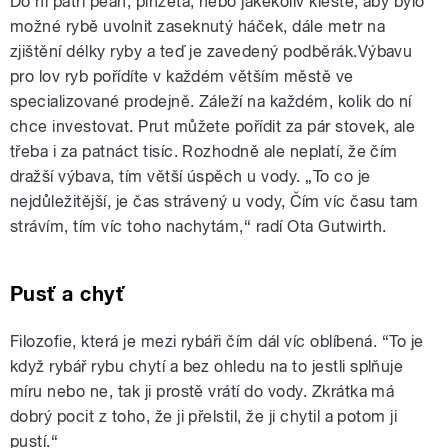
Do ní patří pean, pinzeta, nebo jakékoliv kleště, aby bylo
možné rybě uvolnit zaseknutý háček, dále metr na
zjištění délky ryby a teď je zavedený podběrák.Výbavu
pro lov ryb pořídíte v každém větším městě ve
specializované prodejně. Záleží na každém, kolik do ní
chce investovat. Prut můžete pořídit za pár stovek, ale
třeba i za patnáct tisíc. Rozhodně ale neplatí, že čím
dražší výbava, tím větší úspěch u vody. „To co je
nejdůležitější, je čas strávený u vody, Čím víc času tam
strávím, tím víc toho nachytám,“ radí Ota Gutwirth.
Pusť a chyť
Filozofie, která je mezi rybáři čím dál víc oblíbená. “To je
když rybář rybu chytí a bez ohledu na to jestli splňuje
míru nebo ne, tak ji prostě vrátí do vody. Zkrátka má
dobrý pocit z toho, že ji přelstil, že ji chytil a potom ji
pustí.“