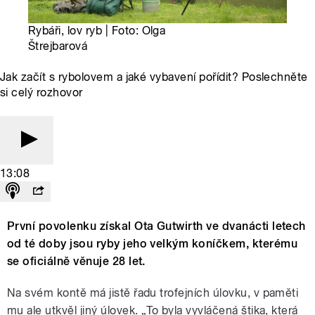
Rybáři, lov ryb | Foto: Olga
Štrejbarová
Jak začít s rybolovem a jaké vybavení pořídit? Poslechněte
si celý rozhovor
13:08
První povolenku získal Ota Gutwirth ve dvanácti letech
od té doby jsou ryby jeho velkým koníčkem, kterému
se oficiálně věnuje 28 let.
Na svém kontě má jistě řadu trofejních úlovku, v paměti
mu ale utkvěl jiný úlovek. „To byla vyvláčená štika, která