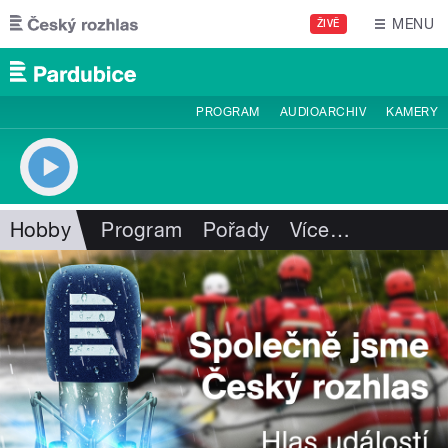
Přejít k hlavnímu obsahu
MENU
ŽIVĚ
PROGRAM
AUDIOARCHIV
KAMERY
Hobby
Program
Pořady
Více
…