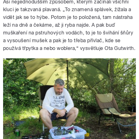
Asi nejjednodušším způsobem, kterým začínali všichni
kluci je takzvaná plavaná. „To znamená splávek, žížala a
vidět jak se to hýbe. Potom je to položená, tam nástraha
leží na dně a čekáme, až ji ryba najde. A pak buď
muškaření na pstruhových vodách, to je to švihání šňůry
a vysoušení mušek a pak je to třeba přívlač, kde se
používá třpytka a nebo woblera,“ vysvětluje Ota Gutwirth.