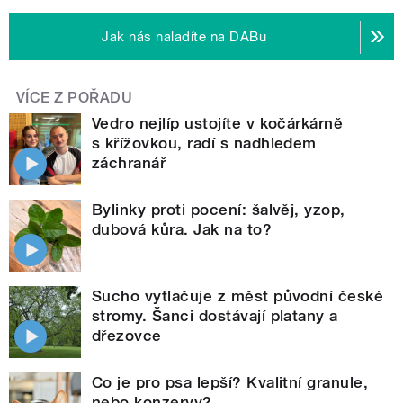
Jak nás naladíte na DABu
VÍCE Z POŘADU
Vedro nejlíp ustojíte v kočárkárně
s křížovkou, radí s nadhledem
záchranář
Bylinky proti pocení: šalvěj, yzop,
dubová kůra. Jak na to?
Sucho vytlačuje z měst původní české
stromy. Šanci dostávají platany a
dřezovce
Co je pro psa lepší? Kvalitní granule,
nebo konzervy?