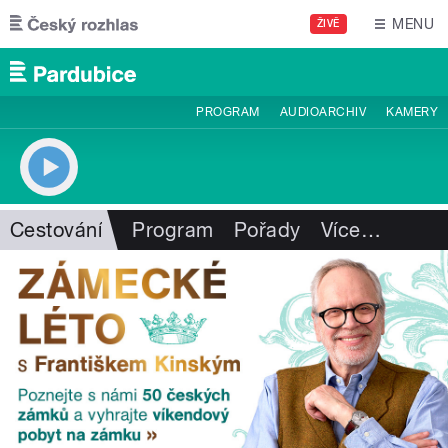
Přejít k hlavnímu obsahu
MENU
ŽIVĚ
PROGRAM
AUDIOARCHIV
KAMERY
Cestování
Program
Pořady
Více
…