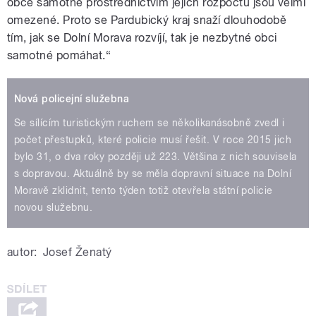
obce samotné prostřednictvím jejich rozpočtu jsou velmi
omezené. Proto se Pardubický kraj snaží dlouhodobě
tím, jak se Dolní Morava rozvíjí, tak je nezbytné obci
samotné pomáhat.“
Nová policejní služebna
Se sílícím turistickým ruchem se několikanásobně zvedl i
počet přestupků, které policie musí řešit. V roce 2015 jich
bylo 31, o dva roky později už 223. Většina z nich souvisela
s dopravou. Aktuálně by se měla dopravní situace na Dolní
Moravě zklidnit, tento týden totiž otevřela státní policie
novou služebnu.
autor:
Josef Ženatý