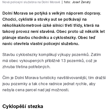
Nová policejní služebna na Dolní Moravě
|
foto:
Josef Ženatý
Dolní Morava se potýká s velkým náporem dopravy.
Chodci, cyklisté a stovky aut se potkávají na
několikakilometrové úzké silnici třetí třídy, která na
takový provoz není stavěná. Obec proto už několik let
plánuje stavbu chodníku a cyklostezky. Obec teď
navíc otevřela vlastní policejní služebnu.
Stavbu cyklostezky komplikují výkupy pozemků. Zatím
má obec vykoupených přibližně 13 pozemků, což je
zhruba třetina potřebných.
Čím je Dolní Morava turisticky navštěvovanější, tím dražší
jsou pozemky a tak chce radnice jednat rychle, aby
nebyla cena parcel nad její možnosti.
Cyklopěší stezka