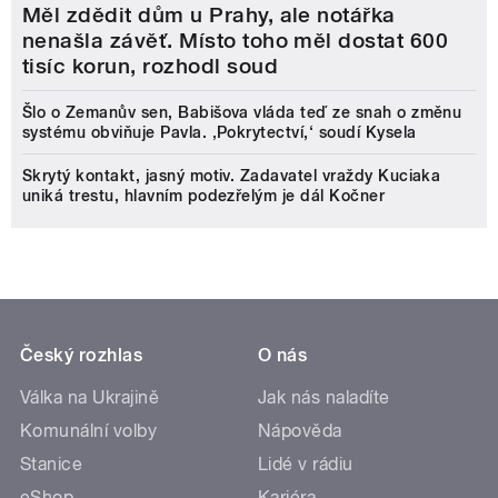
Měl zdědit dům u Prahy, ale notářka
nenašla závěť. Místo toho měl dostat 600
tisíc korun, rozhodl soud
Šlo o Zemanův sen, Babišova vláda teď ze snah o změnu
systému obviňuje Pavla. ‚Pokrytectví,‘ soudí Kysela
Skrytý kontakt, jasný motiv. Zadavatel vraždy Kuciaka
uniká trestu, hlavním podezřelým je dál Kočner
Český rozhlas
O nás
Válka na Ukrajině
Jak nás naladíte
Komunální volby
Nápověda
Stanice
Lidé v rádiu
eShop
Kariéra