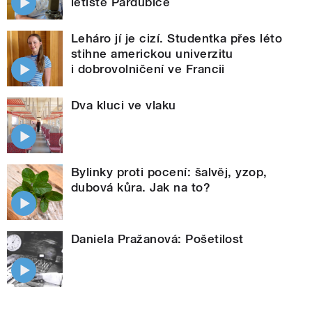
letiště Pardubice
Leháro jí je cizí. Studentka přes léto
stihne americkou univerzitu
i dobrovolničení ve Francii
Dva kluci ve vlaku
Bylinky proti pocení: šalvěj, yzop,
dubová kůra. Jak na to?
Daniela Pražanová: Pošetilost