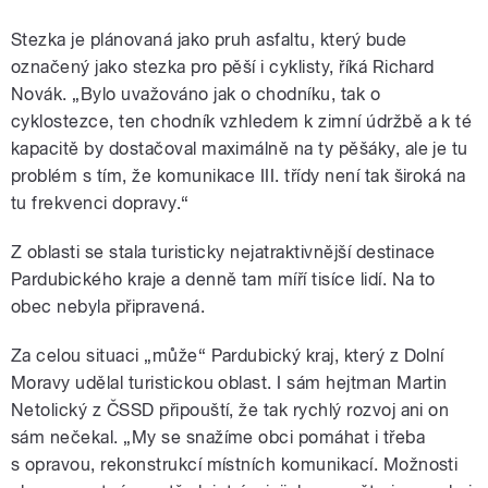
Stezka je plánovaná jako pruh asfaltu, který bude
označený jako stezka pro pěší i cyklisty, říká Richard
Novák. „Bylo uvažováno jak o chodníku, tak o
cyklostezce, ten chodník vzhledem k zimní údržbě a k té
kapacitě by dostačoval maximálně na ty pěšáky, ale je tu
problém s tím, že komunikace III. třídy není tak široká na
tu frekvenci dopravy.“
Z oblasti se stala turisticky nejatraktivnější destinace
Pardubického kraje a denně tam míří tisíce lidí. Na to
obec nebyla připravená.
Za celou situaci „může“ Pardubický kraj, který z Dolní
Moravy udělal turistickou oblast. I sám hejtman Martin
Netolický z ČSSD připouští, že tak rychlý rozvoj ani on
sám nečekal. „My se snažíme obci pomáhat i třeba
s opravou, rekonstrukcí místních komunikací. Možnosti