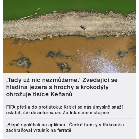
‚Tady už nic nezmůžeme.‘ Zvedající se
hladina jezera s hrochy a krokodýly
ohrožuje tisíce Keňanů
FIFA přešla do protiútoku: Kritici se nás úmyslně snaží
oslabit, šíří dezinformace. Za Infantinem stojíme
‚Slepě spoléhali na aplikaci.‘ České turisty v Rakousku
zachraňoval vrtulník na ferratě