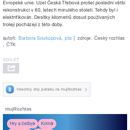
Evropské unie. Uzel Česká Třebová prošel poslední větší
rekonstrukcí v 60. letech minulého století. Tehdy byl i
elektrifikován. Desítky kilometrů dosud používaných
trolejí pocházejí z této doby.
autoři:
Barbora Soukupová
,
pta
|
zdroje:
Český rozhlas
,
ČTK
Všechny díly pořadu na mujRozhlas
mujRozhlas
Hry a četby
Krimi