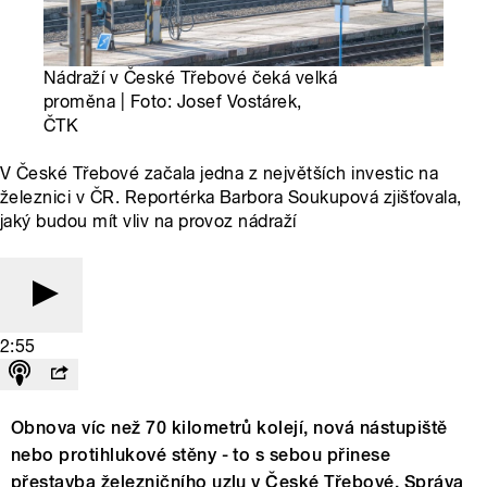
Nádraží v České Třebové čeká velká
proměna | Foto: Josef Vostárek,
ČTK
V České Třebové začala jedna z největších investic na
železnici v ČR. Reportérka Barbora Soukupová zjišťovala,
jaký budou mít vliv na provoz nádraží
2:55
Obnova víc než 70 kilometrů kolejí, nová nástupiště
nebo protihlukové stěny - to s sebou přinese
přestavba železničního uzlu v České Třebové. Správa