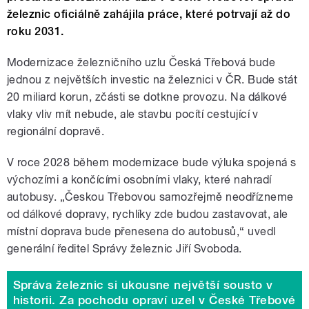
železnic oficiálně zahájila práce, které potrvají až do
roku 2031.
Modernizace železničního uzlu Česká Třebová bude
jednou z největších investic na železnici v ČR. Bude stát
20 miliard korun, zčásti se dotkne provozu. Na dálkové
vlaky vliv mít nebude, ale stavbu pocítí cestující v
regionální dopravě.
V roce 2028 během modernizace bude výluka spojená s
výchozími a končícími osobními vlaky, které nahradí
autobusy. „Českou Třebovou samozřejmě neodřízneme
od dálkové dopravy, rychlíky zde budou zastavovat, ale
místní doprava bude přenesena do autobusů,“ uvedl
generální ředitel Správy železnic Jiří Svoboda.
Správa železnic si ukousne největší sousto v
historii. Za pochodu opraví uzel v České Třebové