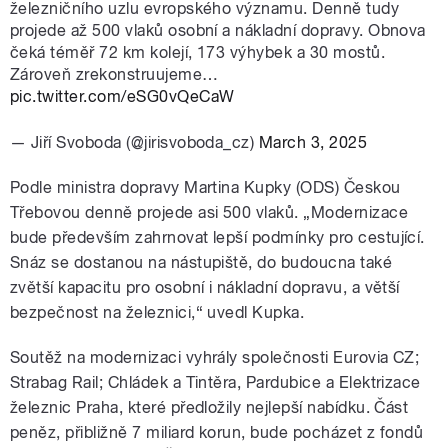
železničního uzlu evropského významu. Denně tudy
projede až 500 vlaků osobní a nákladní dopravy. Obnova
čeká téměř 72 km kolejí, 173 výhybek a 30 mostů.
Zároveň zrekonstruujeme…
pic.twitter.com/eSG0vQeCaW
— Jiří Svoboda (@jirisvoboda_cz)
March 3, 2025
Podle ministra dopravy Martina Kupky (ODS) Českou
Třebovou denně projede asi 500 vlaků. „Modernizace
bude především zahrnovat lepší podmínky pro cestující.
Snáz se dostanou na nástupiště, do budoucna také
zvětší kapacitu pro osobní i nákladní dopravu, a větší
bezpečnost na železnici,“ uvedl Kupka.
Soutěž na modernizaci vyhrály společnosti Eurovia CZ;
Strabag Rail; Chládek a Tintěra, Pardubice a Elektrizace
železnic Praha, které předložily nejlepší nabídku. Část
peněz, přibližně 7 miliard korun, bude pocházet z fondů