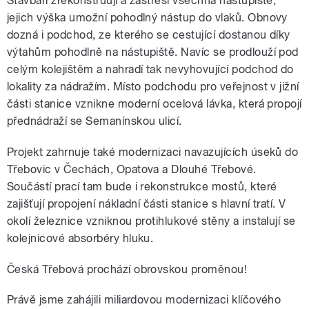
Stavbaři zrekonstruují a zastřeší všechna nástupiště,
jejich výška umožní pohodlný nástup do vlaků. Obnovy
dozná i podchod, ze kterého se cestující dostanou díky
výtahům pohodlně na nástupiště. Navíc se prodlouží pod
celým kolejištěm a nahradí tak nevyhovující podchod do
lokality za nádražím. Místo podchodu pro veřejnost v jižní
části stanice vznikne moderní ocelová lávka, která propojí
přednádraží se Semanínskou ulicí.
Projekt zahrnuje také modernizaci navazujících úseků do
Třebovic v Čechách, Opatova a Dlouhé Třebové.
Součástí prací tam bude i rekonstrukce mostů, které
zajišťují propojení nákladní části stanice s hlavní tratí. V
okolí železnice vzniknou protihlukové stěny a instalují se
kolejnicové absorbéry hluku.
Česká Třebová prochází obrovskou proměnou!
Právě jsme zahájili miliardovou modernizaci klíčového