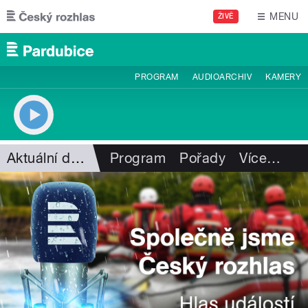
Přejít k hlavnímu obsahu
MENU
ŽIVĚ
PROGRAM
AUDIOARCHIV
KAMERY
Aktuální dění
Program
Pořady
Více
…