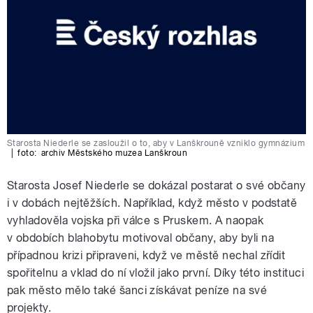
Starosta Niederle se zasloužil o to, aby v Lanškrouně vzniklo gymnázium
|
foto:
archiv Městského muzea Lanškroun
Starosta Josef Niederle se dokázal postarat o své občany
i v dobách nejtěžších. Například, když město v podstatě
vyhladověla vojska při válce s Pruskem. A naopak
v obdobích blahobytu motivoval občany, aby byli na
případnou krizi připraveni, když ve městě nechal zřídit
spořitelnu a vklad do ní vložil jako první. Díky této instituci
pak město mělo také šanci získávat peníze na své
projekty.