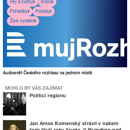
Hry a četby
Krimi
Pohádky
Pořady
Živé vysílání
Audiosvět Českého rozhlasu na jednom místě
MOHLO BY VÁS ZAJÍMAT
Politici regionu
Jan Amos Komenský strávil v našem
kraji čtyři roky života. V Brandýse nad