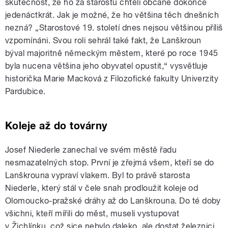
skutečnost, že ho za starostu chtěli občané dokonce
jedenáctkrát. Jak je možné, že ho většina těch dnešních
nezná? „Starostové 19. století dnes nejsou většinou příliš
vzpomínáni. Svou roli sehrál také fakt, že Lanškroun
býval majoritně německým městem, které po roce 1945
byla nucena většina jeho obyvatel opustit,“ vysvětluje
historička Marie Macková z Filozofické fakulty Univerzity
Pardubice.
Koleje až do továrny
Josef Niederle zanechal ve svém městě řadu
nesmazatelných stop. První je zřejmá všem, kteří se do
Lanškrouna vypraví vlakem. Byl to právě starosta
Niederle, který stál v čele snah prodloužit koleje od
Olomoucko-pražské dráhy až do Lanškrouna. Do té doby
všichni, kteří mířili do měst, museli vystupovat
v Žichlínku, což sice nebylo daleko, ale dostat železnici