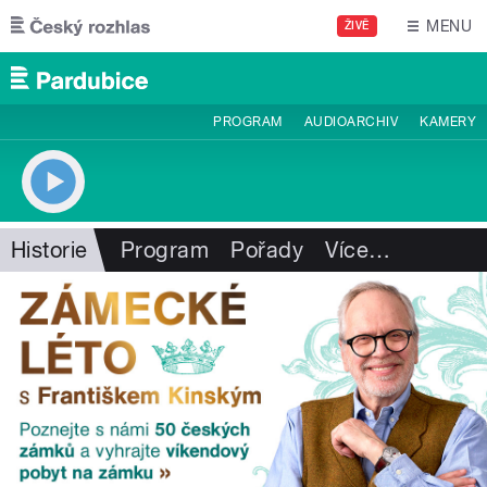
Přejít k hlavnímu obsahu
MENU
ŽIVĚ
PROGRAM
AUDIOARCHIV
KAMERY
Historie
Program
Pořady
Více
…