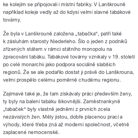
ke kolejím se připojovali i místní fabriky. V Lanškrouně
například koleje vedly až do kdysi velmi slavné tabákové
továrny.
Že byla v Lanškrouně založena „tabačka“, patří také
k zásluhám starosty Niederleho. Šlo o jeden z podniků
zřízených státem v rámci státního monopolu na
zpracování tabáku. Tabákové továrny vznikaly v 19. století
po celé monarchii jako podpora sociálně slabších
regionů. Že se ale podařilo dostat ji právě do Lanškrouna,
velmi prospělo celému poměrně chudému regionu.
Zajímavé také je, že tam získávaly práci především ženy,
ty byly na balení tabáku šikovnější. Zaměstnankyně
„tabaček“ byly vlastně jedněmi z prvních zcela
nezávislých žen. Měly jistou, dobře placenou prací a
výhody, které třeba zná až moderní společnost, včetně
zaplacené nemocenské.