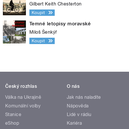
Gilbert Keith Chesterton
Koupit
Temné letopisy moravské
Miloš Šenkýř
Koupit
Český rozhlas
O nás
Válka na Ukrajině
Jak nás naladíte
Komunální volby
Nápověda
Stanice
Lidé v rádiu
eShop
Kariéra