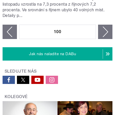
listopadu vzrostla na 7,3 procenta z říjnových 7,2
procenta. Ve srovnání s říjnem ubylo 40 volných míst.
Detaily p...
STRÁNKY
100
n
zí
Jak nás naladíte na DABu
SLEDUJTE NÁS
KOLEGOVÉ