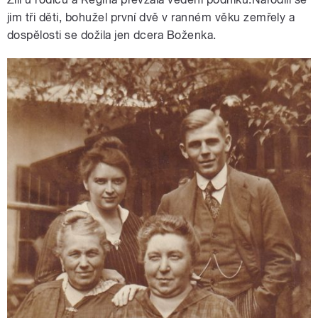
jim tři děti, bohužel první dvě v ranném věku zemřely a
dospělosti se dožila jen dcera Boženka.