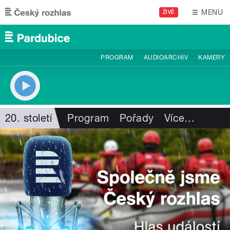
Přejít k hlavnímu obsahu
MENU
ŽIVĚ
PROGRAM
AUDIOARCHIV
KAMERY
20. století
Program
Pořady
Více
…