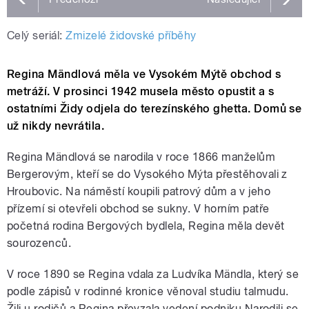
Celý seriál:
Zmizelé židovské příběhy
Regina Mändlová měla ve Vysokém Mýtě obchod s
metráží. V prosinci 1942 musela město opustit a s
ostatními Židy odjela do terezínského ghetta. Domů se
už nikdy nevrátila.
Regina Mändlová se narodila v roce 1866 manželům
Bergerovým, kteří se do Vysokého Mýta přestěhovali z
Hroubovic. Na náměstí koupili patrový dům a v jeho
přízemí si otevřeli obchod se sukny. V horním patře
početná rodina Bergových bydlela, Regina měla devět
sourozenců.
V roce 1890 se Regina vdala za Ludvíka Mändla, který se
podle zápisů v rodinné kronice věnoval studiu talmudu.
Žili u rodičů a Regina převzala vedení podniku.Narodili se