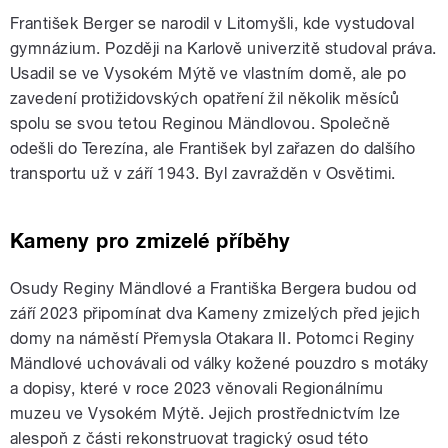
František Berger se narodil v Litomyšli, kde vystudoval
gymnázium. Později na Karlově univerzitě studoval práva.
Usadil se ve Vysokém Mýtě ve vlastním domě, ale po
zavedení protižidovských opatření žil několik měsíců
spolu se svou tetou Reginou Mändlovou. Společně
odešli do Terezína, ale František byl zařazen do dalšího
transportu už v září 1943. Byl zavražděn v Osvětimi.
Kameny pro zmizelé příběhy
Osudy Reginy Mändlové a Františka Bergera budou od
září 2023 připomínat dva Kameny zmizelých před jejich
domy na náměstí Přemysla Otakara II. Potomci Reginy
Mändlové uchovávali od války kožené pouzdro s motáky
a dopisy, které v roce 2023 věnovali Regionálnímu
muzeu ve Vysokém Mýtě. Jejich prostřednictvím lze
alespoň z části rekonstruovat tragický osud této