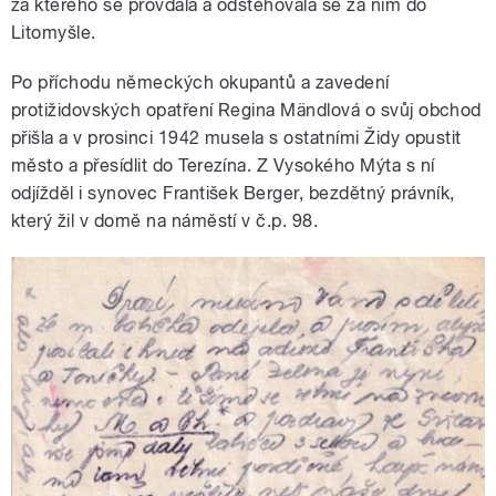
za kterého se provdala a odstěhovala se za ním do
Litomyšle.
Po příchodu německých okupantů a zavedení
protižidovských opatření Regina Mändlová o svůj obchod
přišla a v prosinci 1942 musela s ostatními Židy opustit
město a přesídlit do Terezína. Z Vysokého Mýta s ní
odjížděl i synovec František Berger, bezdětný právník,
který žil v domě na náměstí v č.p. 98.