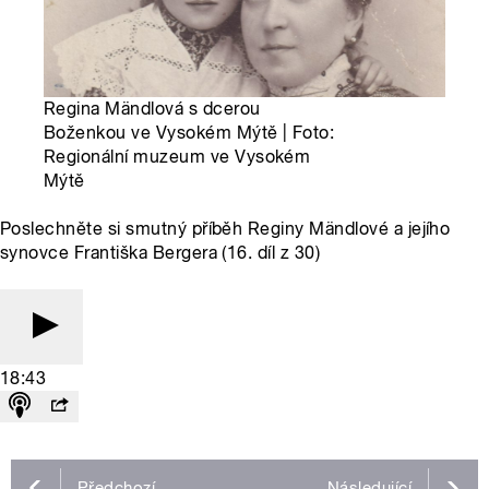
Regina Mändlová s dcerou
Boženkou ve Vysokém Mýtě | Foto:
Regionální muzeum ve Vysokém
Mýtě
Poslechněte si smutný příběh Reginy Mändlové a jejího
synovce Františka Bergera (16. díl z 30)
18:43
Předchozí
Následující