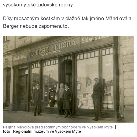
vysokomýtské židovské rodiny.
Díky mosazným kostkám v dlažbě tak jméno Mändlová a
Berger nebude zapomenuto.
Regina Mändlová před rodinným obchodem ve Vysokém Mýtě
|
foto:
Regionální muzeum ve Vysokém Mýtě