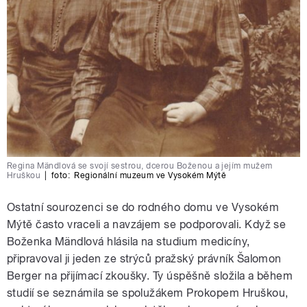
Regina Mändlová se svojí sestrou, dcerou Boženou a jejím mužem
Hruškou
|
foto:
Regionální muzeum ve Vysokém Mýtě
Ostatní sourozenci se do rodného domu ve Vysokém
Mýtě často vraceli a navzájem se podporovali. Když se
Boženka Mändlová hlásila na studium medicíny,
připravoval ji jeden ze strýců pražský právník Šalomon
Berger na přijímací zkoušky. Ty úspěšně složila a během
studií se seznámila se spolužákem Prokopem Hruškou,