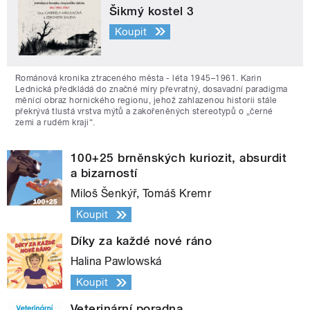
Šikmý kostel 3
Koupit
Románová kronika ztraceného města - léta 1945–1961. Karin
Lednická předkládá do značné míry převratný, dosavadní paradigma
měnící obraz hornického regionu, jehož zahlazenou historii stále
překrývá tlustá vrstva mýtů a zakořeněných stereotypů o „černé
zemi a rudém kraji“.
100+25 brněnských kuriozit, absurdit
a bizarností
Miloš Šenkýř, Tomáš Kremr
Koupit
Díky za každé nové ráno
Halina Pawlowská
Koupit
Veterinární poradna