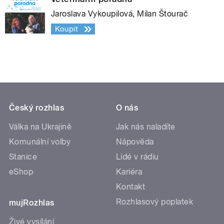
Jaroslava Vykoupilová, Milan Štourač
Koupit
Český rozhlas
O nás
Válka na Ukrajině
Jak nás naladíte
Komunální volby
Nápověda
Stanice
Lidé v rádiu
eShop
Kariéra
Kontakt
Rozhlasový poplatek
mujRozhlas
Živé vysílání