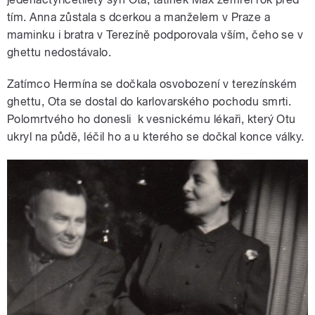
tím. Anna zůstala s dcerkou a manželem v Praze a
maminku i bratra v Terezíně podporovala vším, čeho se v
ghettu nedostávalo.
Zatímco Hermína se dočkala osvobození v terezínském
ghettu, Ota se dostal do karlovarského pochodu smrti.
Polomrtvého ho donesli k vesnickému lékaři, který Otu
ukryl na půdě, léčil ho a u kterého se dočkal konce války.