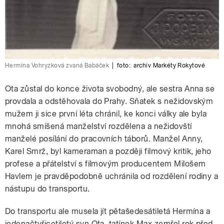
Hermína Vohryzková zvaná Babáček
|
foto:
archiv Markéty Rokytové
Ota zůstal do konce života svobodný, ale sestra Anna se
provdala a odstěhovala do Prahy. Sňatek s nežidovským
mužem ji sice první léta chránil, ke konci války ale byla
mnohá smíšená manželství rozdělena a nežidovští
manželé posílání do pracovních táborů. Manžel Anny,
Karel Smrž, byl kameraman a později filmový kritik, jeho
profese a přátelství s filmovým producentem Milošem
Havlem je pravděpodobně uchránila od rozdělení rodiny a
nástupu do transportu.
Do transportu ale musela jít pětašedesátiletá Hermína a
jedenačtyřicetiletý syn Ota, tatínek Max zemřel rok před