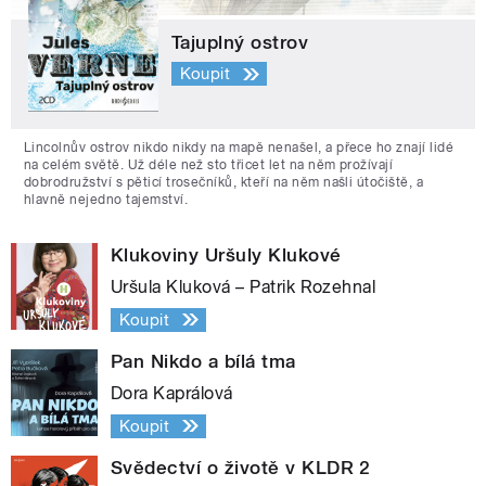
Tajuplný ostrov
Koupit
Lincolnův ostrov nikdo nikdy na mapě nenašel, a přece ho znají lidé
na celém světě. Už déle než sto třicet let na něm prožívají
dobrodružství s pěticí trosečníků, kteří na něm našli útočiště, a
hlavně nejedno tajemství.
Klukoviny Uršuly Klukové
Uršula Kluková – Patrik Rozehnal
Koupit
Pan Nikdo a bílá tma
Dora Kaprálová
Koupit
Svědectví o životě v KLDR 2