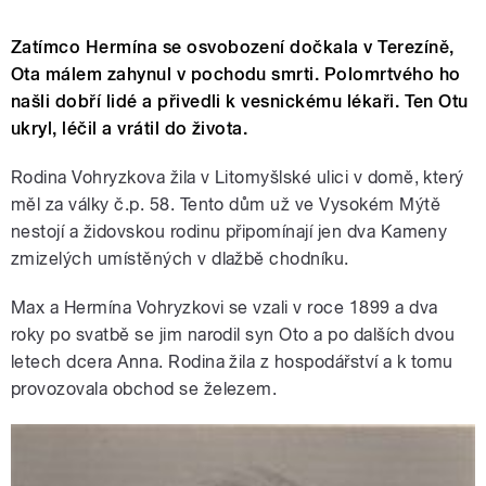
Zatímco Hermína se osvobození dočkala v Terezíně,
Ota málem zahynul v pochodu smrti. Polomrtvého ho
našli dobří lidé a přivedli k vesnickému lékaři. Ten Otu
ukryl, léčil a vrátil do života.
Rodina Vohryzkova žila v Litomyšlské ulici v domě, který
měl za války č.p. 58. Tento dům už ve Vysokém Mýtě
nestojí a židovskou rodinu připomínají jen dva Kameny
zmizelých umístěných v dlažbě chodníku.
Max a Hermína Vohryzkovi se vzali v roce 1899 a dva
roky po svatbě se jim narodil syn Oto a po dalších dvou
letech dcera Anna. Rodina žila z hospodářství a k tomu
provozovala obchod
se železem.