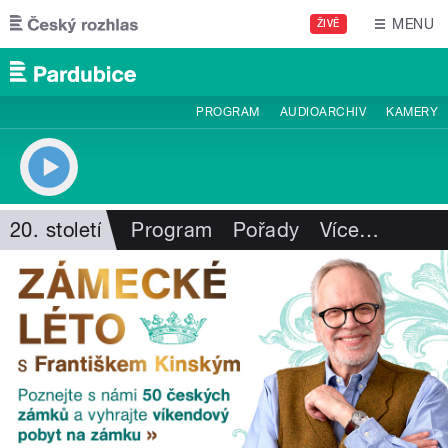
Přejít k hlavnímu obsahu
MENU
ŽIVĚ
PROGRAM
AUDIOARCHIV
KAMERY
20. století
Program
Pořady
Více
…