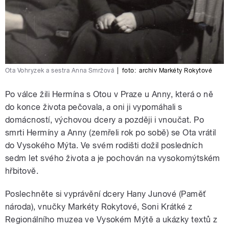
Ota Vohryzek a sestra Anna Smržová
|
foto:
archiv Markéty Rokytové
Po válce žili Hermína s Otou v Praze u Anny, která o ně
do konce života pečovala, a oni ji vypomáhali s
domácností, výchovou dcery a později i vnoučat. Po
smrti Hermíny a Anny (zemřeli rok po sobě) se Ota vrátil
do Vysokého Mýta. Ve svém rodišti dožil posledních
sedm let svého života a je pochován na vysokomýtském
hřbitově.
Poslechněte si vyprávění dcery Hany Junové (Paměť
národa), vnučky Markéty Rokytové, Soni Krátké z
Regionálního muzea ve Vysokém Mýtě a ukázky textů z