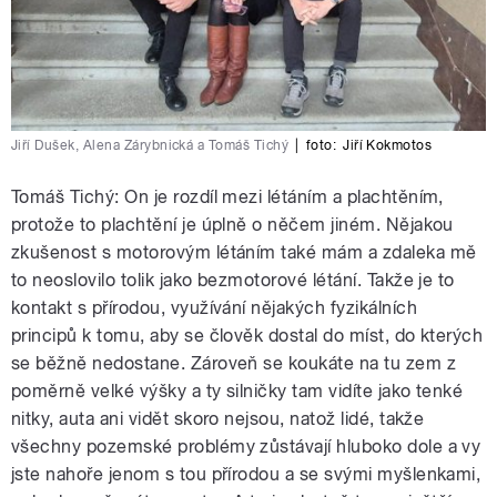
Jiří Dušek, Alena Zárybnická a Tomáš Tichý
|
foto:
Jiří Kokmotos
Tomáš Tichý: On je rozdíl mezi létáním a plachtěním,
protože to plachtění je úplně o něčem jiném. Nějakou
zkušenost s motorovým létáním také mám a zdaleka mě
to neoslovilo tolik jako bezmotorové létání. Takže je to
kontakt s přírodou, využívání nějakých fyzikálních
principů k tomu, aby se člověk dostal do míst, do kterých
se běžně nedostane. Zároveň se koukáte na tu zem z
poměrně velké výšky a ty silničky tam vidíte jako tenké
nitky, auta ani vidět skoro nejsou, natož lidé, takže
všechny pozemské problémy zůstávají hluboko dole a vy
jste nahoře jenom s tou přírodou a se svými myšlenkami,