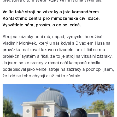
představa o tom světě fyziky velmi rychle vyvanula.
Velíte také stroji na zázraky a jste komandérem
Kontaktního centra pro mimozemské civilizace.
Vysvětlete nám, prosím, o co se jedná.
Stroj na zázraky není můj nápad, vymyslel ho režisér
Vladimir Morávek, který u nás kdysi s Divadlem Husa na
provázku realizoval takovou divadelní hru. Líbil se mu
projekční systém a říkal, že to je stroj na vizuální zázraky.
Já jsem se ze srandy v rámci naší kampaně chvilku
podepisoval jako velitel stroje na zázraky a pochopil jsem,
že lidé se toho chytají a už mi to zůstalo.