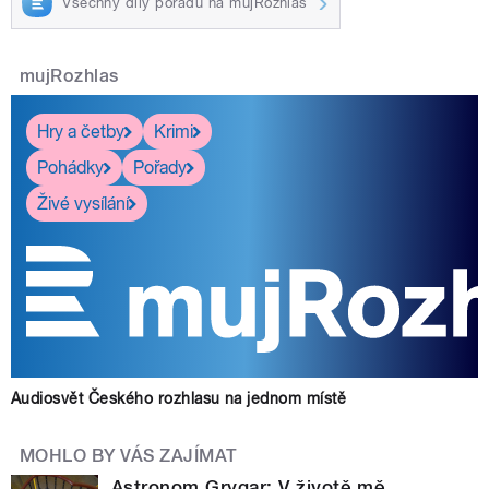
Všechny díly pořadu na mujRozhlas
mujRozhlas
Hry a četby
Krimi
Pohádky
Pořady
Živé vysílání
Audiosvět Českého rozhlasu na jednom místě
MOHLO BY VÁS ZAJÍMAT
Astronom Grygar: V životě mě