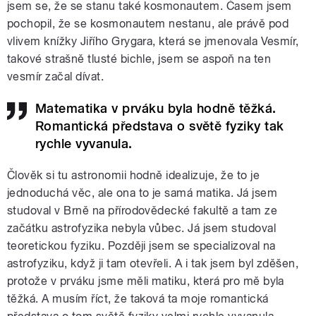
jsem se, že se stanu také kosmonautem. Časem jsem
pochopil, že se kosmonautem nestanu, ale právě pod
vlivem knížky Jiřího Grygara, která se jmenovala Vesmír,
takové strašně tlusté bichle, jsem se aspoň na ten
vesmír začal dívat.
Matematika v prváku byla hodně těžká.
Romantická představa o světě fyziky tak
rychle vyvanula.
Člověk si tu astronomii hodně idealizuje, že to je
jednoduchá věc, ale ona to je samá matika. Já jsem
studoval v Brně na přírodovědecké fakultě a tam ze
začátku astrofyzika nebyla vůbec. Já jsem studoval
teoretickou fyziku. Později jsem se specializoval na
astrofyziku, když ji tam otevřeli. A i tak jsem byl zděšen,
protože v prváku jsme měli matiku, která pro mě byla
těžká. A musím říct, že taková ta moje romantická