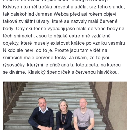
Kdybych to měl trošku převést a udělat si z toho srandu,
tak dalekohled Jamesa Webba před asi rokem objevil
takové zvláštní útvary, které se nazvaly malé červené
body. Ony skutečně vypadají jako malé červené body na
těch snímcích. Jsou to nějaké extrémně vzdálené
objekty, které musely existovat krátce po vzniku vesmíru.
Nikdo ale neví, co to je. Prostě jsou tam vidět na
snímcích malé červené tečky. Já říkám, že to jsou
rýsováčky, kterými je přidělaná ta fototapeta, na kterou
se díváme. Klasický špendlíček s červenou hlavičkou.