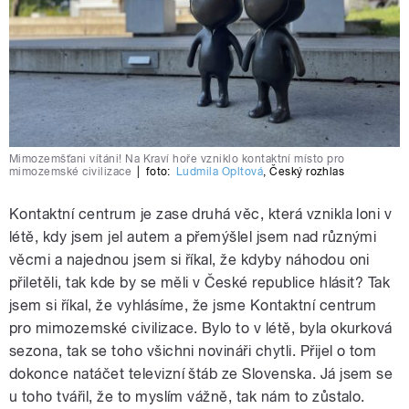
Mimozemšťani vítáni! Na Kraví hoře vzniklo kontaktní místo pro
mimozemské civilizace
|
foto:
Ludmila Opltová
,
Český rozhlas
Kontaktní centrum je zase druhá věc, která vznikla loni v
létě, kdy jsem jel autem a přemýšlel jsem nad různými
věcmi a najednou jsem si říkal, že kdyby náhodou oni
přiletěli, tak kde by se měli v České republice hlásit? Tak
jsem si říkal, že vyhlásíme, že jsme Kontaktní centrum
pro mimozemské civilizace. Bylo to v létě, byla okurková
sezona, tak se toho všichni novináři chytli. Přijel o tom
dokonce natáčet televizní štáb ze Slovenska. Já jsem se
u toho tvářil, že to myslím vážně, tak nám to zůstalo.