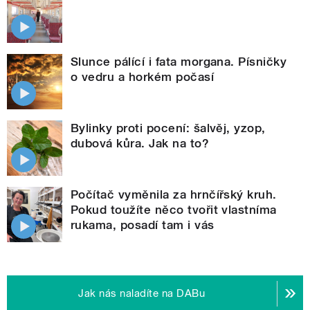
Slunce pálící i fata morgana. Písničky
o vedru a horkém počasí
Bylinky proti pocení: šalvěj, yzop,
dubová kůra. Jak na to?
Počítač vyměnila za hrnčířský kruh.
Pokud toužíte něco tvořit vlastníma
rukama, posadí tam i vás
Jak nás naladíte na DABu