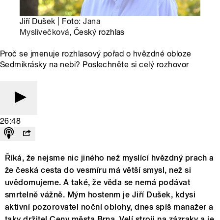
Jiří Dušek | Foto:
Jana
Myslivečková
, Český rozhlas
Proč se jmenuje rozhlasový pořad o hvězdné obloze
Sedmikrásky na nebi? Poslechněte si celý rozhovor
26:48
Říká, že nejsme nic jiného než myslící hvězdný prach a
že česká cesta do vesmíru má větší smysl, než si
uvědomujeme. A také, že věda se nemá podávat
smrtelně vážně. Mým hostenm je Jiří Dušek, kdysi
aktivní pozorovatel noční oblohy, dnes spíš manažer a
taky držitel Ceny města Brna. Velí stroji na zázraky a je