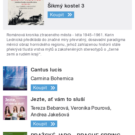
Šikmý kostel 3
Koupit
Románová kronika ztraceného města - léta 1945–1961. Karin
Lednická předkládá do značné míry převratný, dosavadní paradigma
měnící obraz hornického regionu, jehož zahlazenou historii stále
překrývá tlustá vrstva mýtů a zakořeněných stereotypů o „černé
zemi a rudém kraji“.
Cantus lucis
Carmina Bohemica
Koupit
Jezte, ať vám to sluší
Tereza Bebarová, Veronika Pourová,
Andrea Jakešová
Koupit