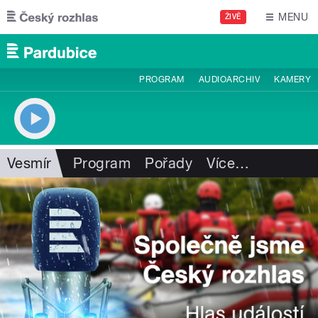
Přejít k hlavnímu obsahu
MENU
ŽIVĚ
PROGRAM
AUDIOARCHIV
KAMERY
Vesmír
Program
Pořady
Více
…