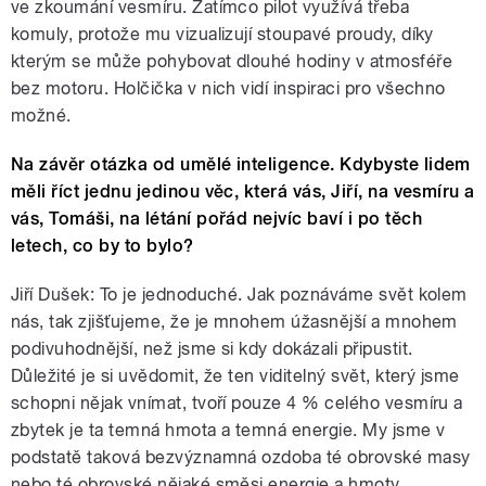
ve zkoumání vesmíru. Zatímco pilot využívá třeba
komuly, protože mu vizualizují stoupavé proudy, díky
kterým se může pohybovat dlouhé hodiny v atmosféře
bez motoru. Holčička v nich vidí inspiraci pro všechno
možné.
Na závěr otázka od umělé inteligence.
Kdybyste lidem
měli říct jednu jedinou věc, která vás, Jiří, na vesmíru a
vás, Tomáši, na létání pořád nejvíc baví i po těch
letech, co by to bylo?
Jiří Dušek: To je jednoduché. Jak poznáváme svět kolem
nás, tak zjišťujeme, že je mnohem úžasnější a mnohem
podivuhodnější, než jsme si kdy dokázali připustit.
Důležité je si uvědomit, že ten viditelný svět, který jsme
schopni nějak vnímat, tvoří pouze 4 % celého vesmíru a
zbytek je ta temná hmota a temná energie. My jsme v
podstatě taková bezvýznamná ozdoba té obrovské masy
nebo té obrovské nějaké směsi energie a hmoty.