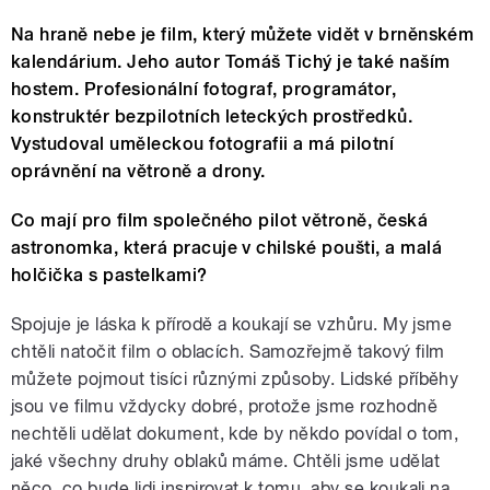
Na hraně nebe je film, který můžete vidět v brněnském
kalendárium. Jeho autor Tomáš Tichý je také naším
hostem. Profesionální fotograf, programátor,
konstruktér bezpilotních leteckých prostředků.
Vystudoval uměleckou fotografii a má pilotní
oprávnění na větroně a drony.
Co mají pro film společného pilot větroně, česká
astronomka, která pracuje v chilské poušti, a malá
holčička s pastelkami?
Spojuje je láska k přírodě a koukají se vzhůru. My jsme
chtěli natočit film o oblacích. Samozřejmě takový film
můžete pojmout tisíci různými způsoby. Lidské příběhy
jsou ve filmu vždycky dobré, protože jsme rozhodně
nechtěli udělat dokument, kde by někdo povídal o tom,
jaké všechny druhy oblaků máme. Chtěli jsme udělat
něco, co bude lidi inspirovat k tomu, aby se koukali na