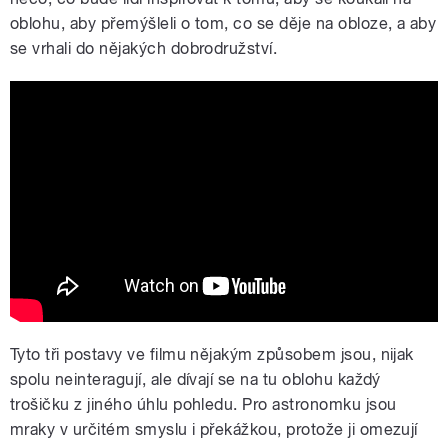
oblohu, aby přemýšleli o tom, co se děje na obloze, a aby
se vrhali do nějakých dobrodružství.
Na hraně nebe
Tyto tři postavy ve filmu nějakým způsobem jsou, nijak
spolu neinteragují, ale dívají se na tu oblohu každý
trošičku z jiného úhlu pohledu. Pro astronomku jsou
mraky v určitém smyslu i překážkou, protože ji omezují