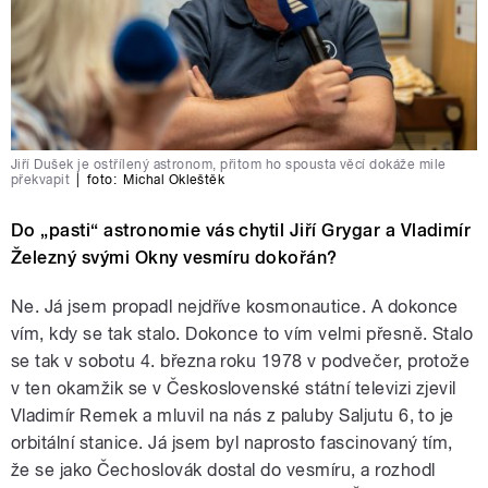
Jiří Dušek je ostřílený astronom, přitom ho spousta věcí dokáže mile
překvapit
|
foto:
Michal Okleštěk
Do „pasti“ astronomie vás chytil Jiří Grygar a Vladimír
Železný svými Okny vesmíru dokořán?
Ne. Já jsem propadl nejdříve kosmonautice. A dokonce
vím, kdy se tak stalo. Dokonce to vím velmi přesně. Stalo
se tak v sobotu 4. března roku 1978 v podvečer, protože
v ten okamžik se v Československé státní televizi zjevil
Vladimír Remek a mluvil na nás z paluby Saljutu 6, to je
orbitální stanice. Já jsem byl naprosto fascinovaný tím,
že se jako Čechoslovák dostal do vesmíru, a rozhodl