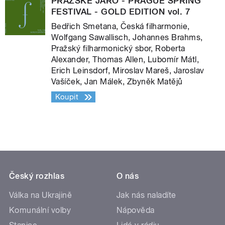
PRAŽSKÉ JARO - PRAGUE SPRING
FESTIVAL - GOLD EDITION vol. 7
Bedřich Smetana, Česká filharmonie,
Wolfgang Sawallisch, Johannes Brahms,
Pražský filharmonický sbor, Roberta
Alexander, Thomas Allen, Lubomír Mátl,
Erich Leinsdorf, Miroslav Mareš, Jaroslav
Vašíček, Jan Málek, Zbyněk Matějů
Koupit
Český rozhlas
O nás
Válka na Ukrajině
Jak nás naladíte
Komunální volby
Nápověda