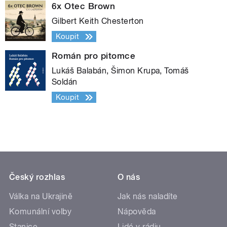
6x Otec Brown
Gilbert Keith Chesterton
Koupit
Román pro pitomce
Lukáš Balabán, Šimon Krupa, Tomáš
Soldán
Koupit
Český rozhlas
O nás
Válka na Ukrajině
Jak nás naladíte
Komunální volby
Nápověda
Stanice
Lidé v rádiu