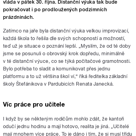
vláda v pátek 30. října. Distanční výuka tak bude
pokračovat i po prodloužených podzimních
prázdninách.
Zatímco na jaře byla distanční výuka velkou improvizací,
každá škola to řešila dle svých schopností a možností,
teď už je situace o poznání lepší. „Myslím, že od té doby
jsme se posunuli o obrovský krok dopředu, minimálně
v té distanční výuce, co se týká počítačové gramotnosti.
Bylo potřeba to sladit a komunikovat přes jednu
platformu a to už většina škol ví,“ říká ředitelka základní
školy Štefánikova v Pardubicích Renata Janecká.
Víc práce pro učitele
I když by se některým rodičům mohlo zdát, že kantoři
odučí jednu hodinu a mají hotovo, realita je jiná. „Učitelé
mají mnohem více práce. To je dáno i tím, že si musí třídu