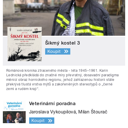
Šikmý kostel 3
Koupit
Románová kronika ztraceného města - léta 1945–1961. Karin
Lednická předkládá do značné míry převratný, dosavadní paradigma
měnící obraz hornického regionu, jehož zahlazenou historii stále
překrývá tlustá vrstva mýtů a zakořeněných stereotypů o „černé
zemi a rudém kraji“.
Veterinární poradna
Jaroslava Vykoupilová, Milan Štourač
Koupit