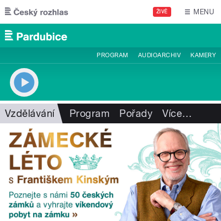
Přejít k hlavnímu obsahu
MENU
ŽIVĚ
PROGRAM
AUDIOARCHIV
KAMERY
Vzdělávání
Program
Pořady
Více
…