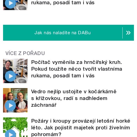
rukama, posadí tam i vás
Jak nás naladíte na DABu
VÍCE Z POŘADU
Počítač vyměnila za hrnčířský kruh.
Pokud toužíte něco tvořit vlastníma
rukama, posadí tam i vás
Vedro nejlíp ustojíte v kočárkárně
s křížovkou, radí s nadhledem
záchranář
Požáry i kroupy provázejí letošní horké
léto. Jak pojistit majetek proti živelním
pohromám?