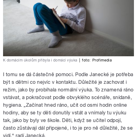
K domácím úkolům přibyla i domácí výuka
|
foto:
Profimedia
I tomu se dá částečně pomoci. Podle Janecké je potřeba
být s dětmi co nejvíc v kontaktu. Důležité je zachovat i
režim, jako by probíhala normální výuka. To znamená ráno
vstávat, a pokračovat podle obvyklého scénáře, snídaně,
hygiena. „Začínat hned ráno, učit od osmi hodin online
hodiny, aby se ty děti donutily vstát a vnímaly tu výuku
tak, jako by byly ve škole. Děti, když se učitel odpojí,
často zůstávají dál připojené, i to je pro ně důležité, že se
vidí,“ radí Janecká.