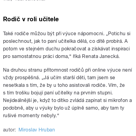
Rodič v roli učitele
Také rodiče můžou být při výuce nápomocni. „Potichu si
poslechnout, jak to paní učitelka dělá, co dítě probírá. A
potom ve stejném duchu pokračovat a získávat inspiraci
pro samostatnou práci doma,“ říká Renata Janecká.
Na druhou stranu přítomnost rodičů při online výuce není
vždy prospěšná. „Já učím starší děti, tam jsem se
nesetkala s tím, že by u toho asistovali rodiče. Vím, že
s tím trošku bojují paní učitelky na prvním stupni.
Nejideálnější je, když to dítko zvládá zapínat si mikrofon a
podobně, aby u výuky bylo už úplně samo, aby tam ty
rušivé momenty nebyly.“
autor:
Miroslav Hruban