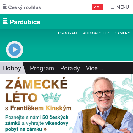
Přejít k hlavnímu obsahu
MENU
ŽIVĚ
PROGRAM
AUDIOARCHIV
KAMERY
Hobby
Program
Pořady
Více
…