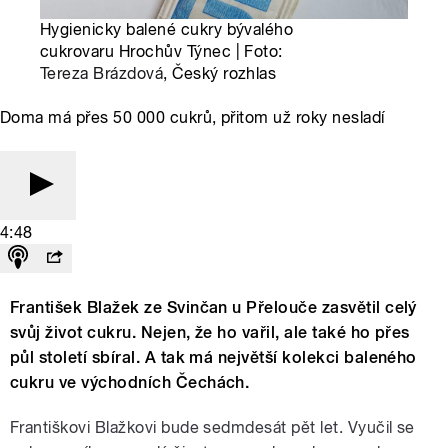
Hygienicky balené cukry bývalého
cukrovaru Hrochův Týnec | Foto:
Tereza Brázdová
, Český rozhlas
Doma má přes 50 000 cukrů, přitom už roky nesladí
4:48
František Blažek ze Svinčan u Přelouče zasvětil celý
svůj život cukru. Nejen, že ho vařil, ale také ho přes
půl století sbíral. A tak má největší kolekci baleného
cukru ve východních Čechách.
Františkovi Blažkovi bude sedmdesát pět let. Vyučil se