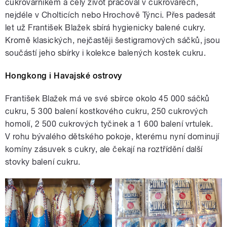
cukrovarníkem a celý život pracoval v cukrovarech,
nejdéle v Cholticích nebo Hrochově Týnci. Přes padesát
let už František Blažek sbírá hygienicky balené cukry.
Kromě klasických, nejčastěji šestigramových sáčků, jsou
součástí jeho sbírky i kolekce balených kostek cukru.
Hongkong i Havajské ostrovy
František Blažek má ve své sbírce okolo 45 000 sáčků
cukru, 5 300 balení kostkového cukru, 250 cukrových
homolí, 2 500 cukrových tyčinek a 1 600 balení vrtulek.
V rohu bývalého dětského pokoje, kterému nyní dominují
komíny zásuvek s cukry, ale čekají na roztřídění další
stovky balení cukru.