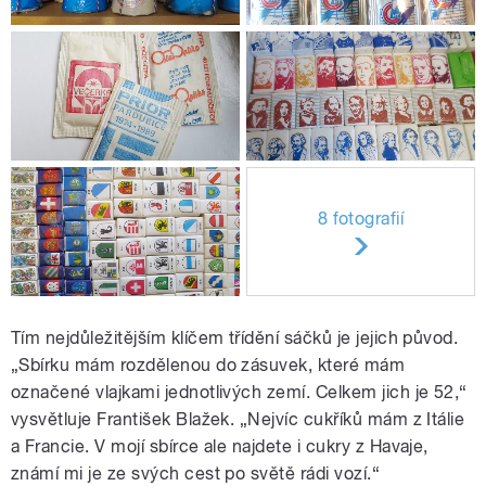
8 fotografií
Tím nejdůležitějším klíčem třídění sáčků je jejich původ.
„Sbírku mám rozdělenou do zásuvek, které mám
označené vlajkami jednotlivých zemí. Celkem jich je 52,“
vysvětluje František Blažek. „Nejvíc cukříků mám z Itálie
a Francie. V mojí sbírce ale najdete i cukry z Havaje,
známí mi je ze svých cest po světě rádi vozí.“