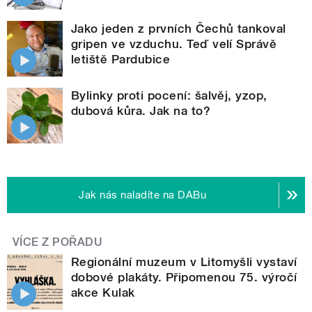
Jako jeden z prvních Čechů tankoval
gripen ve vzduchu. Teď velí Správě
letiště Pardubice
Bylinky proti pocení: šalvěj, yzop,
dubová kůra. Jak na to?
Jak nás naladíte na DABu
VÍCE Z POŘADU
Regionální muzeum v Litomyšli vystaví
dobové plakáty. Připomenou 75. výročí
akce Kulak