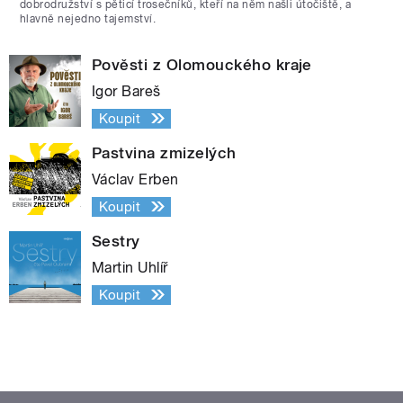
dobrodružství s pěticí trosečníků, kteří na něm našli útočiště, a
hlavně nejedno tajemství.
Pověsti z Olomouckého kraje
Igor Bareš
Koupit
Pastvina zmizelých
Václav Erben
Koupit
Sestry
Martin Uhlíř
Koupit