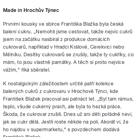
Made in Hrochův Týnec
Prvními kousky ve sbírce Františka Blažka byla česká
balení cukru. „Nemohli jsme cestovat, takže nejvíc cukrů
jsem na začátku nasbíral z produkce domácích
cukrovarů, například v Hradci Králové, Cerekvici nebo
Mělníku. Desítky cukrovarů se zrušily, takže ty cukříky, co
mám, to jsou vlastně památky. A těch si proto nejvíce
vážím,“ říká sběratel.
K nostalgickým záležitostem určitě patří kolekce
balených cukrů z cukrovaru v Hrochově Týnci, kde
František Blažek pracoval asi patnáct let. „Byl tam rámus,
teplo, všude cukerný prach, ale byla to hezká práce.
Škoda, že cukrovar zrušili. Dnes už ani děti pořádně neví,
jak se cukr dělá. Jestli roste někde na poli. Akorát ví, že
ho najdou v supermarketu,“ s povzdechem dodává