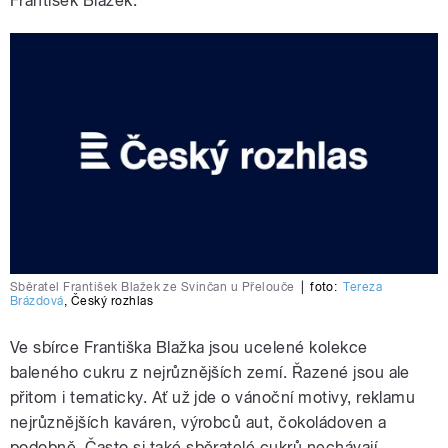
František Blažek.
Sběratel František Blažek ze Svinčan u Přelouče
|
foto:
Tereza
Brázdová
,
Český rozhlas
Ve sbírce Františka Blažka jsou ucelené kolekce
baleného cukru z nejrůznějších zemí. Řazené jsou ale
přitom i tematicky. Ať už jde o vánoční motivy, reklamu
nejrůznějších kaváren, výrobců aut, čokoládoven a
podobně. Často si také sběratelé cukrů nechávají