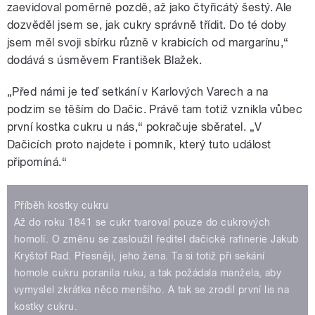
zaevidoval poměrně pozdě, až jako čtyřicátý šestý. Ale
dozvěděl jsem se, jak cukry správně třídit. Do té doby
jsem měl svoji sbírku různě v krabicích od margarínu,“
dodává s úsměvem František Blažek.
„Před námi je teď setkání v Karlových Varech a na
podzim se těším do Dačic. Právě tam totiž vznikla vůbec
první kostka cukru u nás,“ pokračuje sběratel. „V
Dačicích proto najdete i pomník, který tuto událost
připomíná.“
Příběh kostky cukru
Až do roku 1841 se cukr tvaroval pouze do cukrových
homolí. O změnu se zasloužil ředitel dačické rafinerie Jakub
Kryštof Rad. Přesněji, jeho žena. Ta si totiž při sekání
homole cukru poranila ruku, a tak požádala manžela, aby
vymyslel zkrátka něco menšího. A tak se zrodil první lis na
kostky cukru.