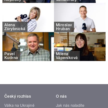
Alena
Miroslav
Zárybnická
Hruban
Pavel
Milena
Kudrna
Vápeníková
Český rozhlas
O nás
Válka na Ukrajině
Jak nás naladíte