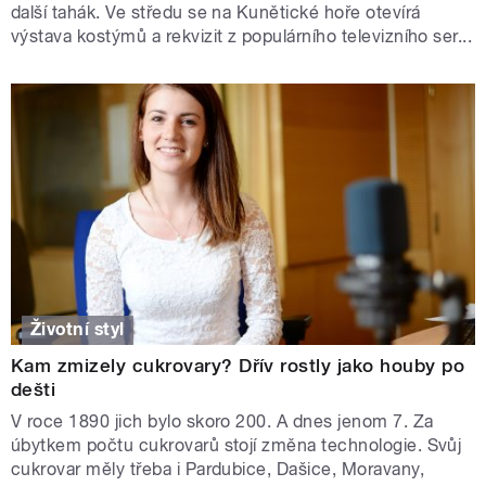
další tahák. Ve středu se na Kunětické hoře otevírá
výstava kostýmů a rekvizit z populárního televizního ser...
Životní styl
Kam zmizely cukrovary? Dřív rostly jako houby po
dešti
V roce 1890 jich bylo skoro 200. A dnes jenom 7. Za
úbytkem počtu cukrovarů stojí změna technologie. Svůj
cukrovar měly třeba i Pardubice, Dašice, Moravany,