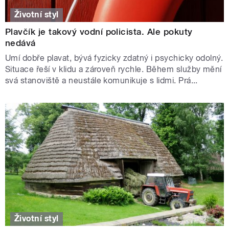
Životní styl
Plavčík je takový vodní policista. Ale pokuty
nedává
Umí dobře plavat, bývá fyzicky zdatný i psychicky odolný.
Situace řeší v klidu a zároveň rychle. Během služby mění
svá stanoviště a neustále komunikuje s lidmi. Prá...
Životní styl