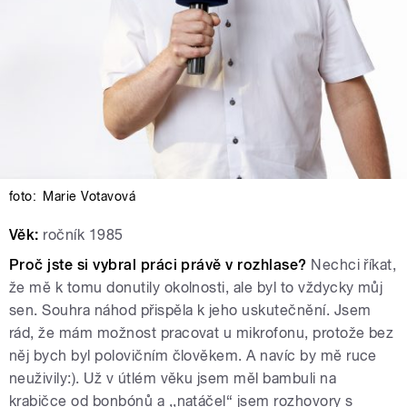
foto:
Marie Votavová
Věk:
ročník 1985
Proč jste si vybral práci právě v rozhlase?
Nechci říkat,
že mě k tomu donutily okolnosti, ale byl to vždycky můj
sen. Souhra náhod přispěla k jeho uskutečnění. Jsem
rád, že mám možnost pracovat u mikrofonu, protože bez
něj bych byl polovičním člověkem. A navíc by mě ruce
neuživily:). Už v útlém věku jsem měl bambuli na
krabičce od bonbónů a ,,natáčel“ jsem rozhovory s