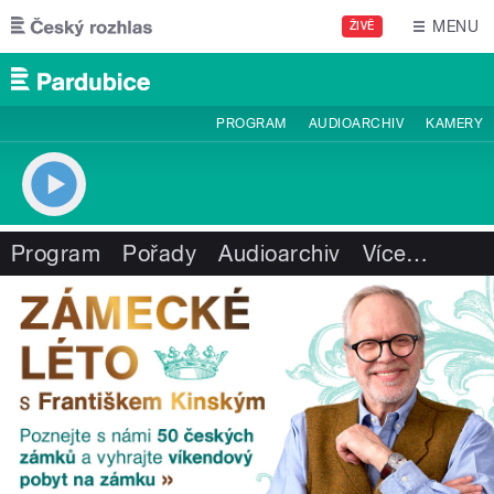
Přejít k hlavnímu obsahu
MENU
ŽIVĚ
PROGRAM
AUDIOARCHIV
KAMERY
Program
Pořady
Audioarchiv
Více
…