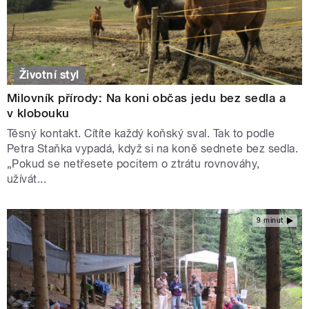
Životní styl
Milovník přírody: Na koni občas jedu bez sedla a
v klobouku
Těsný kontakt. Cítíte každý koňský sval. Tak to podle
Petra Staňka vypadá, když si na koně sednete bez sedla.
„Pokud se netřesete pocitem o ztrátu rovnováhy,
užívát...
9 minut