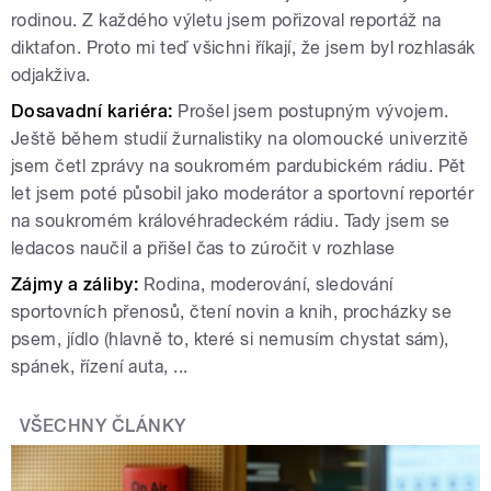
rodinou. Z každého výletu jsem pořizoval reportáž na
diktafon. Proto mi teď všichni říkají, že jsem byl rozhlasák
odjakživa.
Dosavadní kariéra:
Prošel jsem postupným vývojem.
Ještě během studií žurnalistiky na olomoucké univerzitě
jsem četl zprávy na soukromém pardubickém rádiu. Pět
let jsem poté působil jako moderátor a sportovní reportér
na soukromém královéhradeckém rádiu. Tady jsem se
ledacos naučil a přišel čas to zúročit v rozhlase
Zájmy a záliby:
Rodina, moderování, sledování
sportovních přenosů, čtení novin a knih, procházky se
psem, jídlo (hlavně to, které si nemusím chystat sám),
spánek, řízení auta, ...
VŠECHNY ČLÁNKY