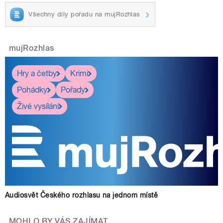
Všechny díly pořadu na mujRozhlas
mujRozhlas
Hry a četby
Krimi
Pohádky
Pořady
Živé vysílání
Audiosvět Českého rozhlasu na jednom místě
MOHLO BY VÁS ZAJÍMAT