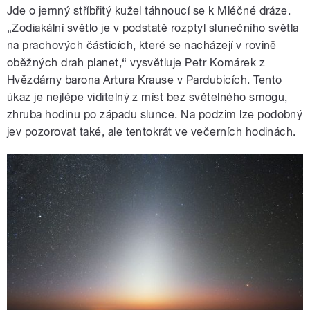
Jde o jemný stříbřitý kužel táhnoucí se k Mléčné dráze.
„Zodiakální světlo je v podstatě rozptyl slunečního světla
na prachových částicích, které se nacházejí v rovině
oběžných drah planet,“ vysvětluje Petr Komárek z
Hvězdárny barona Artura Krause v Pardubicích. Tento
úkaz je nejlépe viditelný z míst bez světelného smogu,
zhruba hodinu po západu slunce. Na podzim lze podobný
jev pozorovat také, ale tentokrát ve večerních hodinách.