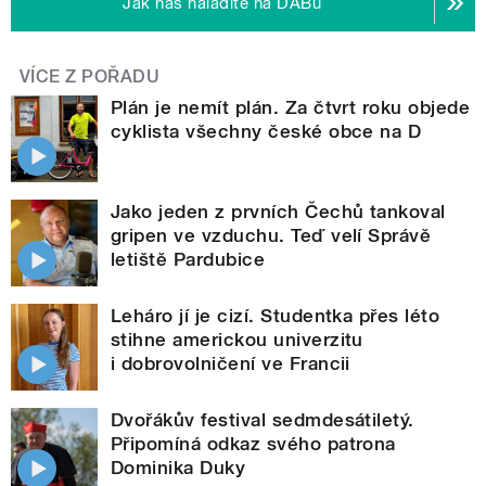
Jak nás naladíte na DABu
VÍCE Z POŘADU
Plán je nemít plán. Za čtvrt roku objede
cyklista všechny české obce na D
Jako jeden z prvních Čechů tankoval
gripen ve vzduchu. Teď velí Správě
letiště Pardubice
Leháro jí je cizí. Studentka přes léto
stihne americkou univerzitu
i dobrovolničení ve Francii
Dvořákův festival sedmdesátiletý.
Připomíná odkaz svého patrona
Dominika Duky