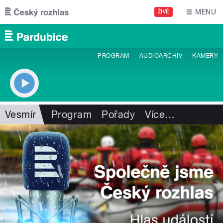
Přejít k hlavnímu obsahu
MENU
ŽIVĚ
PROGRAM
AUDIOARCHIV
KAMERY
Vesmír
Program
Pořady
Více
…