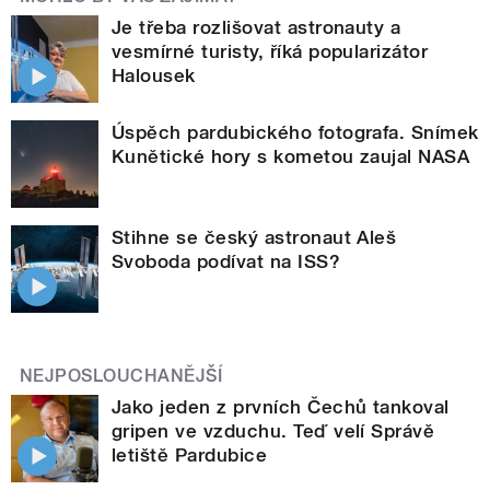
Je třeba rozlišovat astronauty a
vesmírné turisty, říká popularizátor
Halousek
Úspěch pardubického fotografa. Snímek
Kunětické hory s kometou zaujal NASA
Stihne se český astronaut Aleš
Svoboda podívat na ISS?
NEJPOSLOUCHANĚJŠÍ
Jako jeden z prvních Čechů tankoval
gripen ve vzduchu. Teď velí Správě
letiště Pardubice