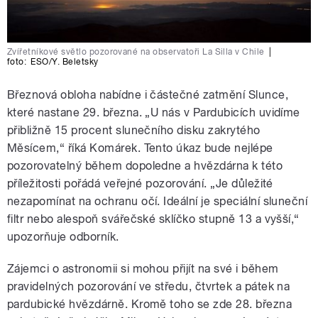
Zvířetníkové světlo pozorované na observatoři La Silla v Chile
|
foto:
ESO/Y. Beletsky
Březnová obloha nabídne i částečné zatmění Slunce,
které nastane 29. března. „U nás v Pardubicích uvidíme
přibližně 15 procent slunečního disku zakrytého
Měsícem,“ říká Komárek. Tento úkaz bude nejlépe
pozorovatelný během dopoledne a hvězdárna k této
příležitosti pořádá veřejné pozorování. „Je důležité
nezapomínat na ochranu očí. Ideální je speciální sluneční
filtr nebo alespoň svářečské sklíčko stupně 13 a vyšší,“
upozorňuje odborník.
Zájemci o astronomii si mohou přijít na své i během
pravidelných pozorování ve středu, čtvrtek a pátek na
pardubické hvězdárně. Kromě toho se zde 28. března