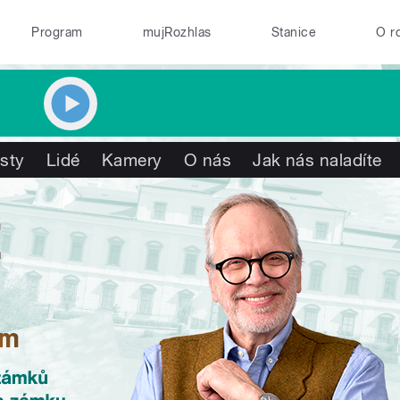
Program
mujRozhlas
Stanice
O r
isty
Lidé
Kamery
O nás
Jak nás naladíte