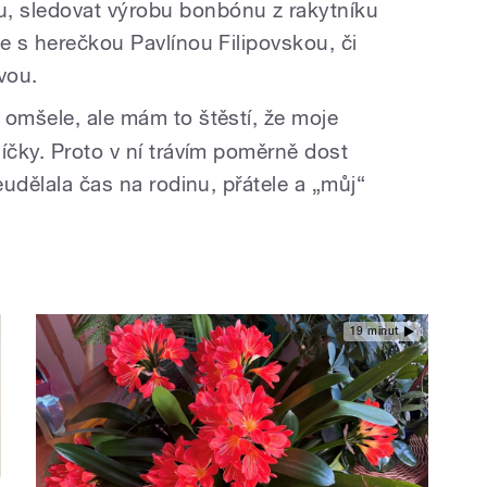
, sledovat výrobu bonbónu z rakytníku
e s herečkou Pavlínou Filipovskou, či
vou.
omšele, ale mám to štěstí, že moje
íčky. Proto v ní trávím poměrně dost
eudělala čas na rodinu, přátele a „můj“
19 minut