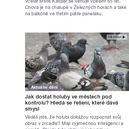
Včelař Miloš Kašpar se věnuje včelám 65 let.
Chová je na chalupě v Železných horách a také
na balkóně ve třetím patře paneláku.
18 minut
Aktuální dění
Jak dostat holuby ve městech pod
kontrolu? Hledá se řešení, které dává
smysl
Věděli jste, že holubi dokážou rozpoznat svůj
obraz v zrcadle? Mají výjimečnou inteligenci a