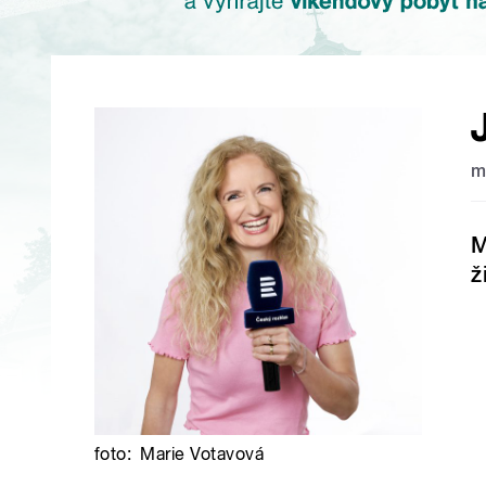
m
M
ž
foto:
Marie Votavová