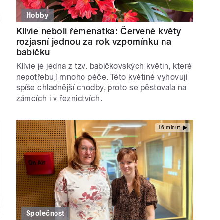
Hobby
Klívie neboli řemenatka: Červené květy
rozjasní jednou za rok vzpomínku na
babičku
Klívie je jedna z tzv. babičkovských květin, které
nepotřebují mnoho péče. Této květině vyhovují
e
spíše chladnější chodby, proto se pěstovala na
zámcích i v řeznictvích.
16 minut
Společnost