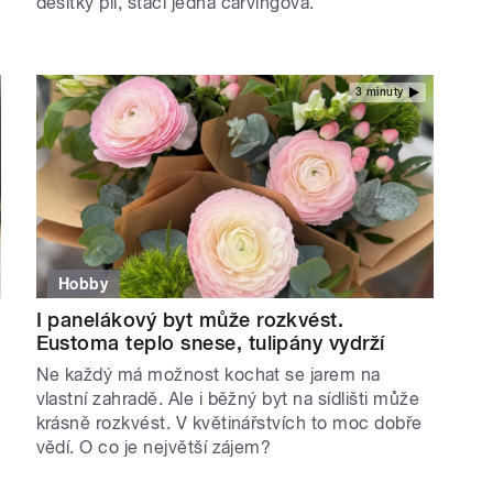
desítky pil, stačí jedna carvingová.
3 minuty
Hobby
I panelákový byt může rozkvést.
Eustoma teplo snese, tulipány vydrží
Ne každý má možnost kochat se jarem na
vlastní zahradě. Ale i běžný byt na sídlišti může
krásně rozkvést. V květinářstvích to moc dobře
vědí. O co je největší zájem?