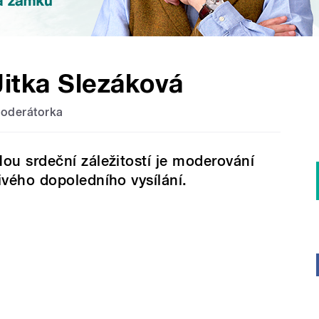
Jitka Slezáková
oderátorka
ou srdeční záležitostí je moderování
ivého dopoledního vysílání.