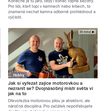
Konečně je tu jaro, tedy i konec topné sezóny.
Pro lidi, kteří topí v kamnech nebo krbech, to
znamená nechat kamna odborně prohlédnout a
vyčistit.
20 minut
Hobby
Jak si vyřezat zajíce motorovkou a
nezranit se? Dvojnásobný mistr světa ví
jak na to
Dřevořezba motorovou pilou je atraktivní, ale
náročná disciplína. Pro začátek nepotřebujete