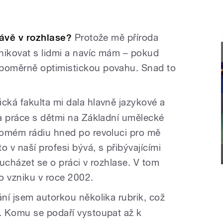
rávě v rozhlase?
Protože mě příroda
ikovat s lidmi a navíc mám – pokud
poměrně optimistickou povahu. Snad to
ká fakulta mi dala hlavně jazykové a
a práce s dětmi na Základní umělecké
romém rádiu hned po revoluci pro mě
o v naší profesi bývá, s přibývajícími
ucházet se o práci v rozhlase. V tom
 vzniku v roce 2002.
ní jsem autorkou několika rubrik, což
. Komu se podaří vystoupat až k