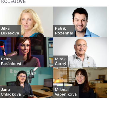
KOLEGOVÉ
Jitka
Patrik
Lukešová
Rozehnal
Petra
Mirek
Beránková
Černý
Jana
Milena
Chládková
Vápeníková