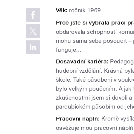
Věk:
ročník 1969
Proč jste si vybrala práci p
obdarovala schopností komun
mohu sama sebe posoudit – 
funguje…
Dosavadní kariéra:
Pedagogic
hudební vzdělání. Krásná byl
škole. Také působení v souk
bylo velkým poučením. A jak t
zkušenostmi jsem si dovolila 
pardubickém působím od jeho
Pracovní náplň:
Kromě vysílá
osvěžuje mou pracovní náplň