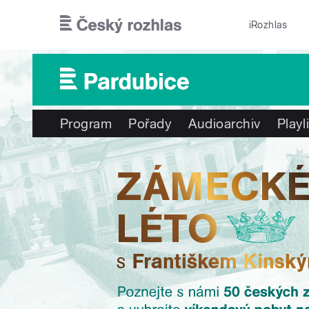
Přejít k hlavnímu obsahu
iRozhlas
Program
Pořady
Audioarchiv
Playl