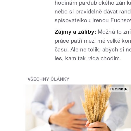
hodinám pardubického zámku
nebo si pravidelně dávat rand
spisovatelkou Irenou Fuchso
Zájmy a záliby:
Možná to zní 
práce patří mezi mé velké kon
času. Ale ne tolik, abych si n
les, kam tak ráda chodím.
VŠECHNY ČLÁNKY
18 minut