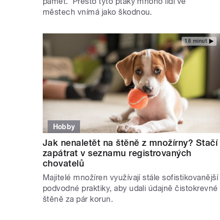
paměť. Přesto tyto ptáky mnoho lidí ve
městech vnímá jako škodnou.
18 minut
Hobby
Jak nenaletět na štěně z množírny? Stačí
zapátrat v seznamu registrovaných
chovatelů
Majitelé množíren využívají stále sofistikovanější
podvodné praktiky, aby udali údajně čistokrevné
štěně za pár korun.
STRÁNKY