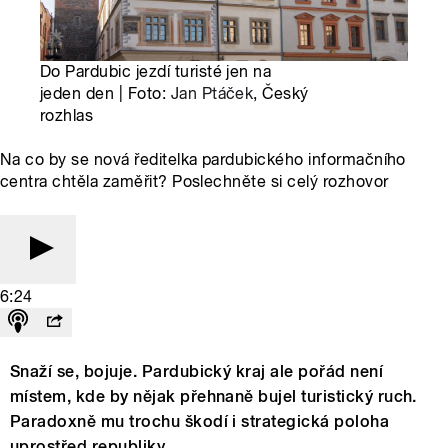
Do Pardubic jezdí turisté jen na
jeden den | Foto:
Jan Ptáček
, Český
rozhlas
Na co by se nová ředitelka pardubického informačního
centra chtěla zaměřit? Poslechněte si celý rozhovor
6:24
Snaží se, bojuje. Pardubický kraj ale pořád není
místem, kde by nějak přehnaně bujel turistický ruch.
Paradoxně mu trochu škodí i strategická poloha
uprostřed republiky.