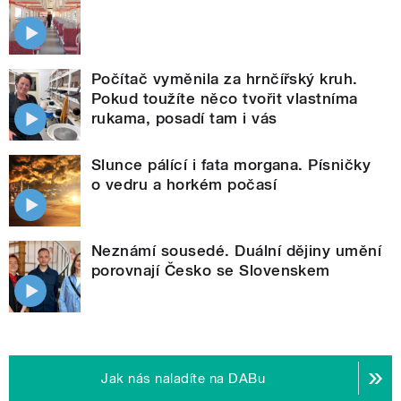
Počítač vyměnila za hrnčířský kruh.
Pokud toužíte něco tvořit vlastníma
rukama, posadí tam i vás
Slunce pálící i fata morgana. Písničky
o vedru a horkém počasí
Neznámí sousedé. Duální dějiny umění
porovnají Česko se Slovenskem
Jak nás naladíte na DABu