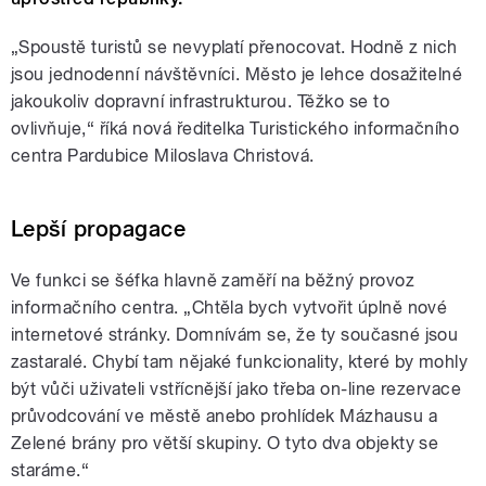
„Spoustě turistů se nevyplatí přenocovat. Hodně z nich
jsou jednodenní návštěvníci. Město je lehce dosažitelné
jakoukoliv dopravní infrastrukturou. Těžko se to
ovlivňuje,“ říká nová ředitelka Turistického informačního
centra Pardubice Miloslava Christová.
Lepší propagace
Ve funkci se šéfka hlavně zaměří na běžný provoz
informačního centra. „Chtěla bych vytvořit úplně nové
internetové stránky. Domnívám se, že ty současné jsou
zastaralé. Chybí tam nějaké funkcionality, které by mohly
být vůči uživateli vstřícnější jako třeba on-line rezervace
průvodcování ve městě anebo prohlídek Mázhausu a
Zelené brány pro větší skupiny. O tyto dva objekty se
staráme.“