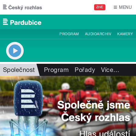
Přejít k hlavnímu obsahu
MENU
ŽIVĚ
PROGRAM
AUDIOARCHIV
KAMERY
Společnost
Program
Pořady
Více
…