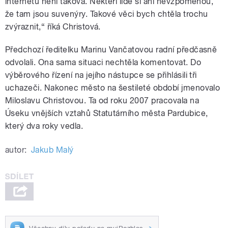
internetu není taková. Někteří lidé si ani nevzpomenou,
že tam jsou suvenýry. Takové věci bych chtěla trochu
zvýraznit,“ říká Christová.
Předchozí ředitelku Marinu Vančatovou radní předčasně
odvolali. Ona sama situaci nechtěla komentovat. Do
výběrového řízení na jejího nástupce se přihlásili tři
uchazeči. Nakonec město na šestileté období jmenovalo
Miloslavu Christovou. Ta od roku 2007 pracovala na
Úseku vnějších vztahů Statutárního města Pardubice,
který dva roky vedla.
autor:
Jakub Malý