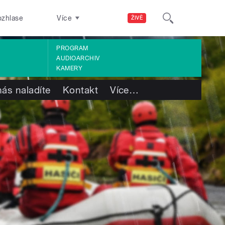
ozhlase
Více
ŽIVĚ
PROGRAM
AUDIOARCHIV
KAMERY
nás naladíte
Kontakt
Více
…