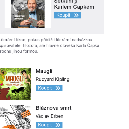
Setkání s
Karlem Čapkem
Koupit
Literární fikce, pokus přiblížit literární nadsázkou
spisovatele, filozofa, ale hlavně člověka Karla Čapka
trochu jinou formou.
Mauglí
Rudyard Kipling
Koupit
Bláznova smrt
Václav Erben
Koupit