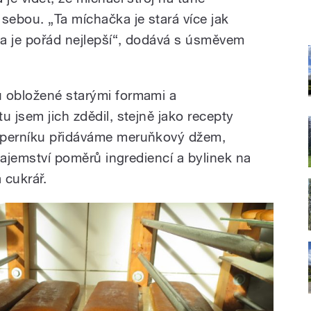
sebou. „Ta míchačka je stará více jak
á a je pořád nejlepší“, dodává s úsměvem
u obložené starými formami a
u jsem jich zdědil, stejně jako recepty
 perníku přidáváme meruňkový džem,
 tajemství poměrů ingrediencí a bylinek na
á cukrář.