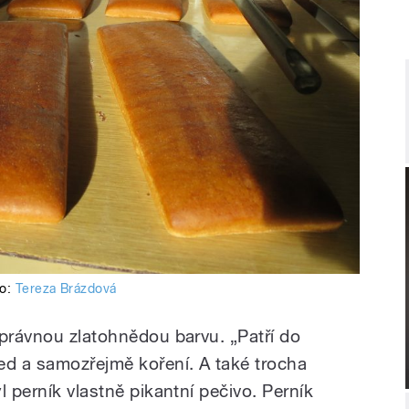
to:
Tereza Brázdová
správnou zlatohnědou barvu. „Patří do
ed a samozřejmě koření. A také trocha
l perník vlastně pikantní pečivo. Perník