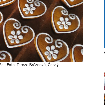
še | Foto:
Tereza Brázdová
, Český