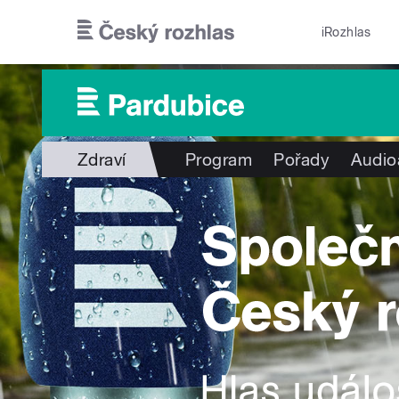
Přejít k hlavnímu obsahu
iRozhlas
Zdraví
Program
Pořady
Audio