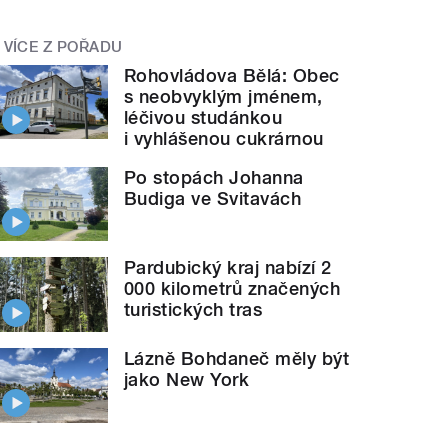
VÍCE Z POŘADU
Rohovládova Bělá: Obec
s neobvyklým jménem,
léčivou studánkou
i vyhlášenou cukrárnou
Po stopách Johanna
Budiga ve Svitavách
Pardubický kraj nabízí 2
000 kilometrů značených
turistických tras
Lázně Bohdaneč měly být
jako New York