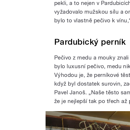
pekli, a to nejen v Pardubicíc
vyžadovalo mužskou sílu a oni
bylo to vlastně pečivo k vín
Pardubický perník
Pečivo z medu a mouky znali 
bylo luxusní pečivo, medu nik
Výhodou je, že perníkové těs
když byl dostatek surovin, za
Pavel Janoš. „Naše těsto sa
že je nejlepší tak po třech až