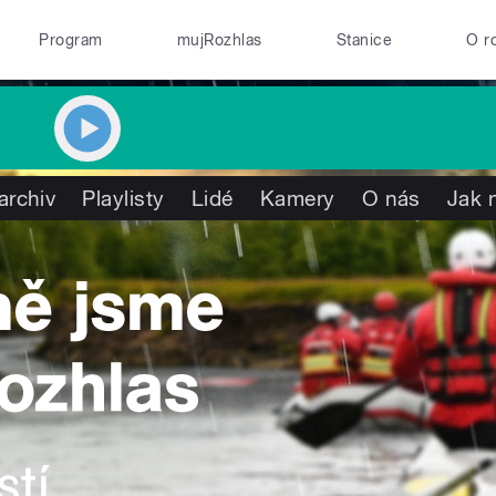
Program
mujRozhlas
Stanice
O r
archiv
Playlisty
Lidé
Kamery
O nás
Jak 