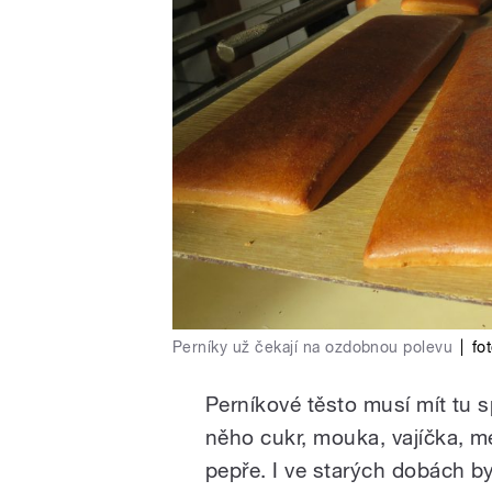
Perníky už čekají na ozdobnou polevu
|
fo
Perníkové těsto musí mít tu 
něho cukr, mouka, vajíčka, m
pepře. I ve starých dobách by