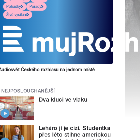
Pohádky
Pořady
Živé vysílání
Audiosvět Českého rozhlasu na jednom místě
NEJPOSLOUCHANĚJŠÍ
Dva kluci ve vlaku
Leháro jí je cizí. Studentka
přes léto stihne americkou