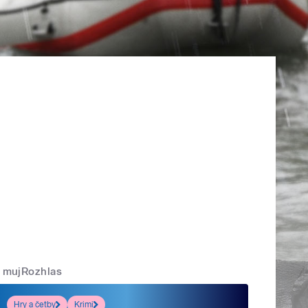
mujRozhlas
Hry a četby
Krimi