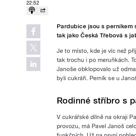
22:52
Pardubice jsou s perníkem 
tak jako Česká Třebová s ja
Je to místo, kde je víc než p
tak trochu i po meruňkách. 
Janoše obklopovalo už odmali
byli cukráři. Perník se u Jan
Rodinné stříbro s p
V cukrářské dílně na okraji P
provozu, má Pavel Janoš celo
funkčních. Už na první pohled 