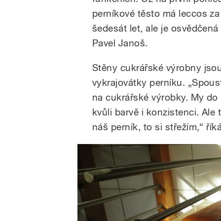
perníkové těsto má leccos za 
šedesát let, ale je osvědčen
Pavel Janoš.
Stěny cukrářské výrobny jso
vykrajovátky perníku. „Spoust
na cukrářské výrobky. My do
kvůli barvě i konzistenci. Ale
náš perník, to si střežím,“ řík