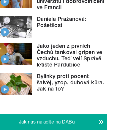
univerzitu i dobrovolničení
ve Francii
Daniela Pražanová:
Pošetilost
Jako jeden z prvních
Čechů tankoval gripen ve
vzduchu. Teď velí Správě
letiště Pardubice
Bylinky proti pocení:
šalvěj, yzop, dubová kůra.
Jak na to?
Jak nás naladíte na DABu