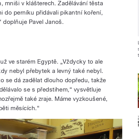
h, mniši v klášterech. Zadělávání těsta
 do perníku přidávali pikantní koření,
u,“ doplňuje Pavel Janoš.
už ve starém Egyptě. „Vždycky to ale
dy nebyl přebytek a levný také nebyl.
to se dá zadělat dlouho dopředu, takže
dělávalo se s předstihem,“ vysvětluje
mozřejmě také zraje. Máme vyzkoušené,
 pěti měsících.“