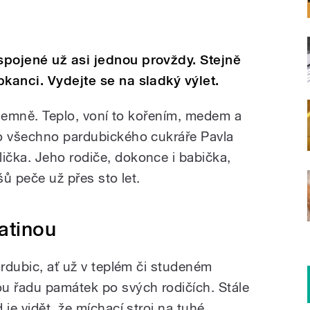
spojené už asi jednou provždy. Stejně
bkanci. Vydejte se na sladký výlet.
říjemně. Teplo, voní to kořením, medem a
To všechno pardubického cukráře Pavla
čka. Jeho rodiče, dokonce i babička,
ošů peče už přes sto let.
atinou
ardubic, ať už v teplém či studeném
u řadu památek po svých rodičích. Stále
je vidět, že míchací stroj na tuhé