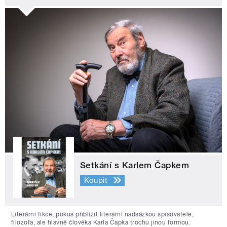
Setkání s Karlem Čapkem
Koupit
Literární fikce, pokus přiblížit literární nadsázkou spisovatele,
filozofa, ale hlavně člověka Karla Čapka trochu jinou formou.