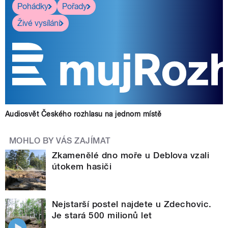
Pohádky
Pořady
Živé vysílání
Audiosvět Českého rozhlasu na jednom místě
MOHLO BY VÁS ZAJÍMAT
Zkamenělé dno moře u Deblova vzali
útokem hasiči
Nejstarší postel najdete u Zdechovic.
Je stará 500 milionů let