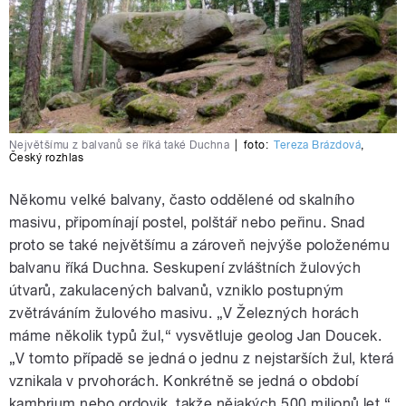
Největšímu z balvanů se říká také Duchna
|
foto:
Tereza Brázdová
,
Český rozhlas
Někomu velké balvany, často oddělené od skalního
masivu, připomínají postel, polštář nebo peřinu. Snad
proto se také největšímu a zároveň nejvýše položenému
balvanu říká Duchna. Seskupení zvláštních žulových
útvarů, zakulacených balvanů, vzniklo postupným
zvětráváním žulového masivu. „V Železných horách
máme několik typů žul,“ vysvětluje geolog Jan Doucek.
„V tomto případě se jedná o jednu z nejstarších žul, která
vznikala v prvohorách. Konkrétně se jedná o období
kambrium nebo ordovik, takže nějakých 500 milionů let.“