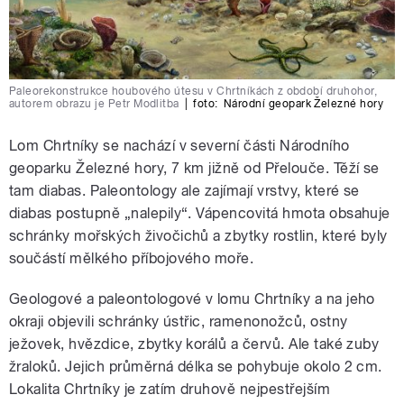
Paleorekonstrukce houbového útesu v Chrtníkách z období druhohor,
autorem obrazu je Petr Modlitba
|
foto:
Národní geopark Železné hory
Lom Chrtníky se nachází v severní části Národního
geoparku Železné hory, 7 km jižně od Přelouče. Těží se
tam diabas. Paleontology ale zajímají vrstvy, které se
diabas postupně „nalepily“. Vápencovitá hmota obsahuje
schránky mořských živočichů a zbytky rostlin, které byly
součástí mělkého příbojového moře.
Geologové a paleontologové v lomu Chrtníky a na jeho
okraji objevili schránky ústřic, ramenonožců, ostny
ježovek, hvězdice, zbytky korálů a červů. Ale také zuby
žraloků. Jejich průměrná délka se pohybuje okolo 2 cm.
Lokalita Chrtníky je zatím druhově nejpestřejším