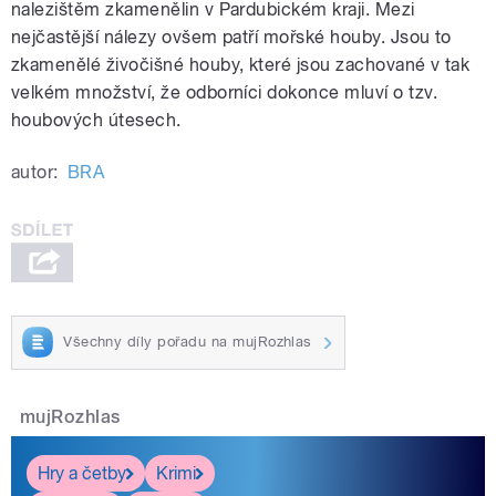
nalezištěm zkamenělin v Pardubickém kraji. Mezi
nejčastější nálezy ovšem patří mořské houby. Jsou to
zkamenělé živočišné houby, které jsou zachované v tak
velkém množství, že odborníci dokonce mluví o tzv.
houbových útesech.
autor:
BRA
Všechny díly pořadu na mujRozhlas
mujRozhlas
Hry a četby
Krimi