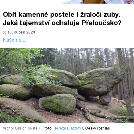
Obří kamenné postele i žraločí zuby.
Jaká tajemství odhaluje Přeloučsko?
10. duben 2020
Naše nej...
Vrchol Obřích postelí
|
foto:
Tereza Brázdová
,
Český rozhlas