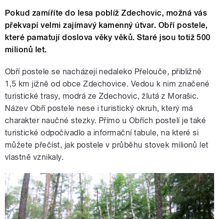
Pokud zamíříte do lesa poblíž Zdechovic, možná vás
překvapí velmi zajímavý kamenný útvar. Obří postele,
které pamatují doslova věky věků. Staré jsou totiž 500
milionů let.
Obří postele se nacházejí nedaleko Přelouče, přibližně
1,5 km jižně od obce Zdechovice. Vedou k nim značené
turistické trasy, modrá ze Zdechovic, žlutá z Morašic.
Název Obří postele nese i turistický okruh, který má
charakter naučné stezky. Přímo u Obřích postelí je také
turistické odpočívadlo a informační tabule, na které si
můžete přečíst, jak postele v průběhu stovek milionů let
vlastně vznikaly.