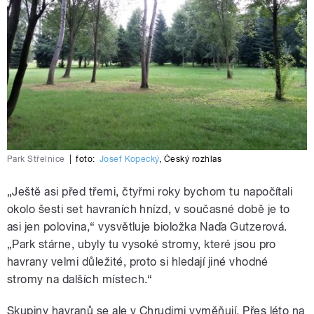
Park Střelnice
|
foto:
Josef Kopecký
,
Český rozhlas
„Ještě asi před třemi, čtyřmi roky bychom tu napočítali
okolo šesti set havraních hnízd, v současné době je to
asi jen polovina,“ vysvětluje bioložka Naďa Gutzerová.
„Park stárne, ubyly tu vysoké stromy, které jsou pro
havrany velmi důležité, proto si hledají jiné vhodné
stromy na dalších místech.“
Skupiny havranů se ale v Chrudimi vyměňují. Přes léto na