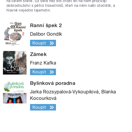
na celém světě. Už déle než sto třicet let na něm prožívají
dobrodružství s pěticí trosečníků, kteří na něm našli útočiště, a
hlavně nejedno tajemství.
Ranní špek 2
Dalibor Gondík
Koupit
Zámek
Franz Kafka
Koupit
Bylinková poradna
Jarka Rozsypalová-Vykoupilová, Blanka
Kocourková
Koupit