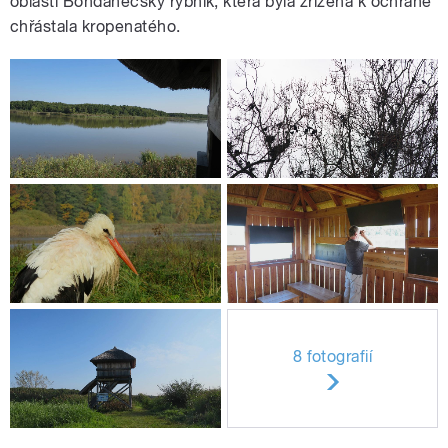
oblastí Bohdanečský rybník, která byla zřízena k ochraně
chřástala kropenatého.
8 fotografií