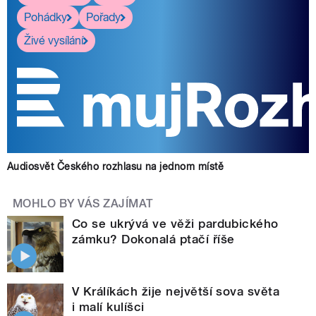
Pohádky
Pořady
Živé vysílání
Audiosvět Českého rozhlasu na jednom místě
MOHLO BY VÁS ZAJÍMAT
Co se ukrývá ve věži pardubického
zámku? Dokonalá ptačí říše
V Králíkách žije největší sova světa
i malí kulíšci