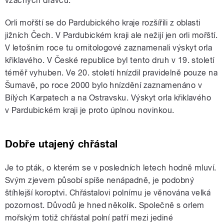
vzácných dravců.
Orli mořští se do Pardubického kraje rozšířili z oblasti
jižních Čech. V Pardubickém kraji ale nežijí jen orli mořští.
V letošním roce tu ornitologové zaznamenali výskyt orla
křiklavého. V České republice byl tento druh v 19. století
téměř vyhuben. Ve 20. století hnízdil pravidelně pouze na
Šumavě, po roce 2000 bylo hnízdění zaznamenáno v
Bílých Karpatech a na Ostravsku. Výskyt orla křiklavého
v Pardubickém kraji je proto úplnou novinkou.
Dobře utajený chřástal
Je to pták, o kterém se v posledních letech hodně mluví.
Svým zjevem působí spíše nenápadně, je podobný
štíhlejší koroptvi. Chřástalovi polnímu je věnována velká
pozornost. Důvodů je hned několik. Společně s orlem
mořským totiž chřástal polní patří mezi jediné