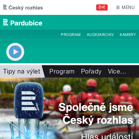
Přejít k hlavnímu obsahu
MENU
ŽIVĚ
PROGRAM
AUDIOARCHIV
KAMERY
Tipy na výlet
Program
Pořady
Více
…