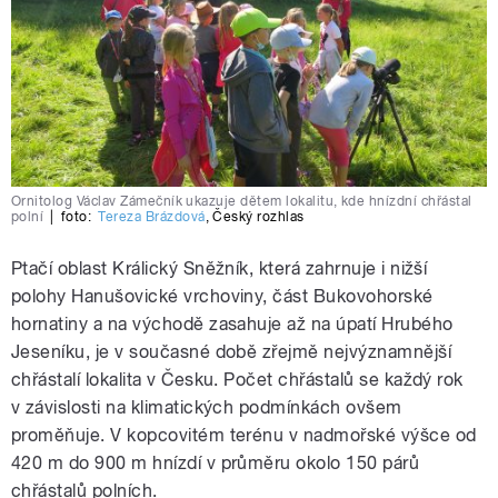
Ornitolog Václav Zámečník ukazuje dětem lokalitu, kde hnízdní chřástal
polní
|
foto:
Tereza Brázdová
,
Český rozhlas
Ptačí oblast Králický Sněžník, která zahrnuje i nižší
polohy Hanušovické vrchoviny, část Bukovohorské
hornatiny a na východě zasahuje až na úpatí Hrubého
Jeseníku, je v současné době zřejmě nejvýznamnější
chřástalí lokalita v Česku. Počet chřástalů se každý rok
v závislosti na klimatických podmínkách ovšem
proměňuje. V kopcovitém terénu v nadmořské výšce od
420 m do 900 m hnízdí v průměru okolo 150 párů
chřástalů polních.