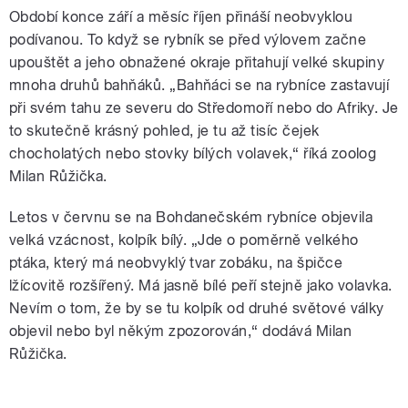
Období konce září a měsíc říjen přináší neobvyklou
podívanou. To když se rybník se před výlovem začne
upouštět a jeho obnažené okraje přitahují velké skupiny
mnoha druhů bahňáků. „Bahňáci se na rybníce zastavují
při svém tahu ze severu do Středomoří nebo do Afriky. Je
to skutečně krásný pohled, je tu až tisíc čejek
chocholatých nebo stovky bílých volavek,“ říká zoolog
Milan Růžička.
Letos v červnu se na Bohdanečském rybníce objevila
velká vzácnost, kolpík bílý. „Jde o poměrně velkého
ptáka, který má neobvyklý tvar zobáku, na špičce
lžícovitě rozšířený. Má jasně bílé peří stejně jako volavka.
Nevím o tom, že by se tu kolpík od druhé světové války
objevil nebo byl někým zpozorován,“ dodává Milan
Růžička.