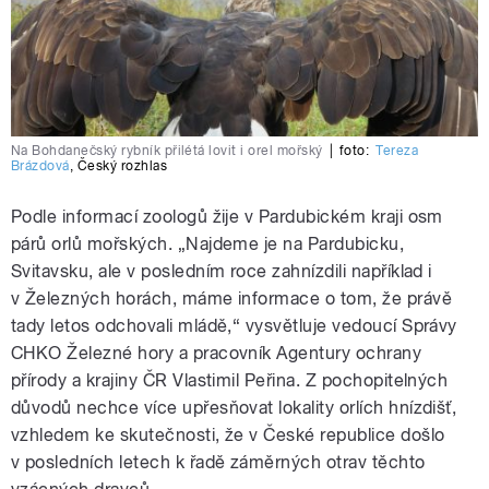
Na Bohdanečský rybník přilétá lovit i orel mořský
|
foto:
Tereza
Brázdová
,
Český rozhlas
Podle informací zoologů žije v Pardubickém kraji osm
párů orlů mořských. „Najdeme je na Pardubicku,
Svitavsku, ale v posledním roce zahnízdili například i
v Železných horách, máme informace o tom, že právě
tady letos odchovali mládě,“ vysvětluje vedoucí Správy
CHKO Železné hory a pracovník Agentury ochrany
přírody a krajiny ČR Vlastimil Peřina. Z pochopitelných
důvodů nechce více upřesňovat lokality orlích hnízdišť,
vzhledem ke skutečnosti, že v České republice došlo
v posledních letech k řadě záměrných otrav těchto