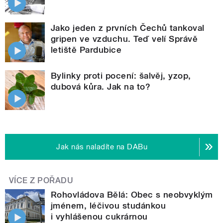
Jako jeden z prvních Čechů tankoval
gripen ve vzduchu. Teď velí Správě
letiště Pardubice
Bylinky proti pocení: šalvěj, yzop,
dubová kůra. Jak na to?
Jak nás naladíte na DABu
VÍCE Z POŘADU
Rohovládova Bělá: Obec s neobvyklým
jménem, léčivou studánkou
i vyhlášenou cukrárnou