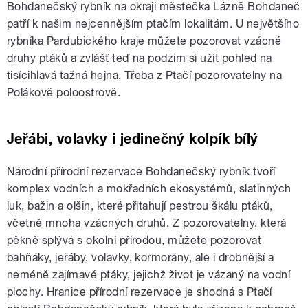
Bohdanečský rybník na okraji městečka Lázně Bohdaneč
patří k našim nejcennějším ptačím lokalitám. U největšího
rybníka Pardubického kraje můžete pozorovat vzácné
druhy ptáků a zvlášť teď na podzim si užít pohled na
tisícihlavá tažná hejna. Třeba z Ptačí pozorovatelny na
Polákově poloostrově.
Jeřábi, volavky i jedinečný kolpík bílý
Národní přírodní rezervace Bohdanečský rybník tvoří
komplex vodních a mokřadních ekosystémů, slatinných
luk, bažin a olšin, které přitahují pestrou škálu ptáků,
včetně mnoha vzácných druhů. Z pozorovatelny, která
pěkně splývá s okolní přírodou, můžete pozorovat
bahňáky, jeřáby, volavky, kormorány, ale i drobnější a
neméně zajímavé ptáky, jejichž život je vázaný na vodní
plochy. Hranice přírodní rezervace je shodná s Ptačí