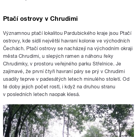
Ptačí ostrovy v Chrudimi
Významnou ptačí lokalitou Pardubického kraje jsou Ptačí
ostrovy, kde sídlí největší havraní kolonie ve východních
Čechách. Ptačí ostrovy se nacházejí na východním okraji
města Chrudimi, u slepých ramen a náhonu řeky
Chrudimky, v prostoru veřejného parku Střelnice. Je
zajímavé, že první čtyři havraní páry se prý v Chrudimi
usadily teprve v padesátých letech minulého století. Od
té doby jejich počet rostl, i když na druhou stranu
v posledních letech naopak klesá.