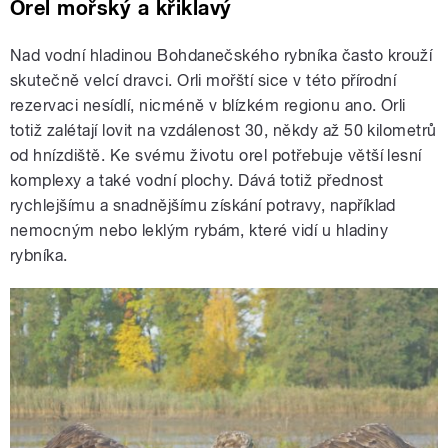
Orel mořský a křiklavý
Nad vodní hladinou Bohdanečského rybníka často krouží
skutečně velcí dravci. Orli mořští sice v této přírodní
rezervaci nesídlí, nicméně v blízkém regionu ano. Orli
totiž zalétají lovit na vzdálenost 30, někdy až 50 kilometrů
od hnízdiště. Ke svému životu orel potřebuje větší lesní
komplexy a také vodní plochy. Dává totiž přednost
rychlejšímu a snadnějšímu získání potravy, například
nemocným nebo leklým rybám, které vidí u hladiny
rybníka.