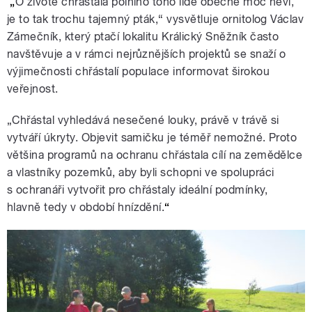
„
O životě chřástala polního toho lidé obecně moc neví,
je to tak trochu tajemný pták,“ vysvětluje ornitolog Václav
Zámečník, který ptačí lokalitu Králický Sněžník často
navštěvuje a v rámci nejrůznějších projektů se snaží o
výjimečnosti chřástalí populace informovat širokou
veřejnost.
„Chřástal vyhledává nesečené louky, právě v trávě si
vytváří úkryty. Objevit samičku je téměř nemožné. Proto
většina programů na ochranu chřástala cílí na zemědělce
a vlastníky pozemků, aby byli schopni ve spolupráci
s ochranáři vytvořit pro chřástaly ideální podmínky,
hlavně tedy v období hnízdění.
“