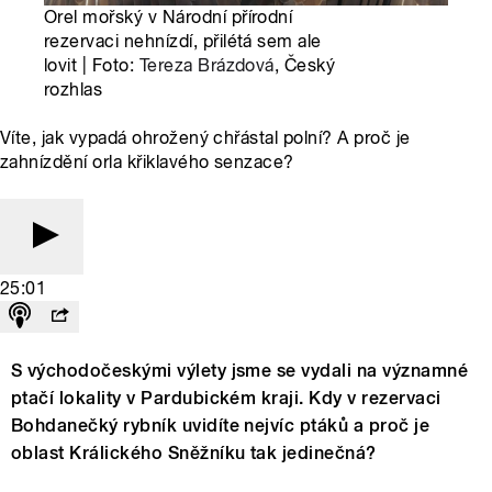
Orel mořský v Národní přírodní
rezervaci nehnízdí, přilétá sem ale
lovit | Foto:
Tereza Brázdová
, Český
rozhlas
Víte, jak vypadá ohrožený chřástal polní? A proč je
zahnízdění orla křiklavého senzace?
25:01
S východočeskými výlety jsme se vydali na významné
ptačí lokality v Pardubickém kraji. Kdy v rezervaci
Bohdanečký rybník uvidíte nejvíc ptáků a proč je
oblast Králického Sněžníku tak jedinečná?