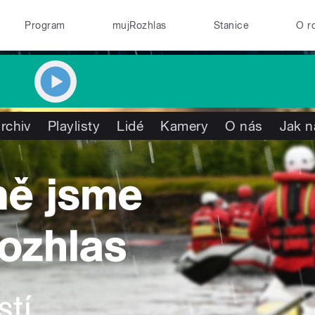
Program
mujRozhlas
Stanice
O r
rchiv
Playlisty
Lidé
Kamery
O nás
Jak n