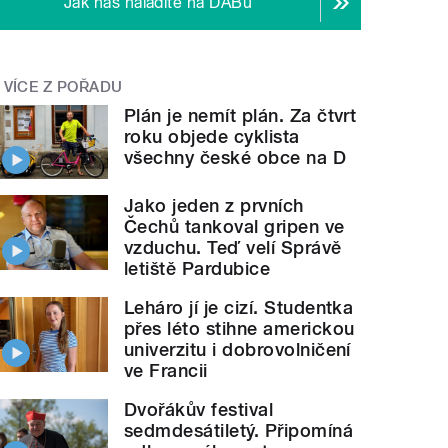
Jak nás naladíte na DABu
VÍCE Z POŘADU
Plán je nemít plán. Za čtvrt
roku objede cyklista
všechny české obce na D
Jako jeden z prvních
Čechů tankoval gripen ve
vzduchu. Teď velí Správě
letiště Pardubice
Leháro jí je cizí. Studentka
přes léto stihne americkou
univerzitu i dobrovolničení
ve Francii
Dvořákův festival
sedmdesátiletý. Připomíná