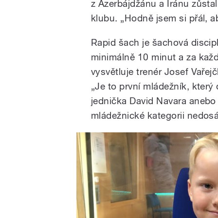
z Ázerbájdžánu a Íránu zůsta
klubu. „Hodně jsem si přál, ab
Rapid šach je šachová discip
minimálně 10 minut a za každý
vysvětluje trenér Josef Vaře
„Je to první mládežník, který
jednička David Navara anebo 
mládežnické kategorii nedosá