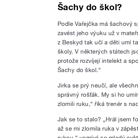
Šachy do škol?
Podle Vařejčka má šachový s
zavést jeho výuku už v mateř
z Beskyd tak učí a děti umí t
školy. V některých státech j
protože rozvíjejí intelekt a 
Šachy do škol.“
Jirka se prý neučí, ale všechn
správný rošťák. My si ho umí
zlomili ruku,“ říká trenér s n
Jak se to stalo? „Hrál jsem f
až se mi zlomila ruka v zápě
rukou,“ usmívá se mladý svě