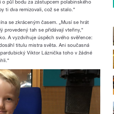
li o půl bodu za zástupcem polabinského
y ti dva remizovali, což se stalo.“
lína se zkráceným časem. „Musí se hrát
 provedený tah se přidávají vteřiny,“
jčko. A vyzdvihuje úspěch svého svěřence:
 dosáhl titulu mistra světa. Ani současná
pardubický Viktor Láznička toho v žádné
hli.“