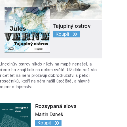
Tajuplný ostrov
Koupit
Lincolnův ostrov nikdo nikdy na mapě nenašel, a
přece ho znají lidé na celém světě. Už déle než sto
třicet let na něm prožívají dobrodružství s pěticí
trosečníků, kteří na něm našli útočiště, a hlavně
nejedno tajemství.
Rozsypaná slova
Martin Daneš
Koupit