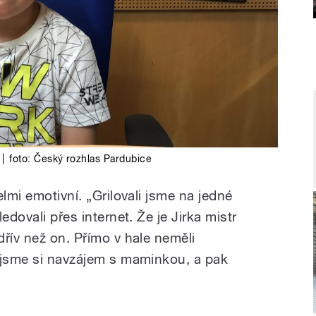
|
foto:
Český rozhlas Pardubice
lmi emotivní. „Grilovali jsme na jedné
edovali přes internet. Že je Jirka mistr
řív než on. Přímo v hale neměli
 jsme si navzájem s maminkou, a pak