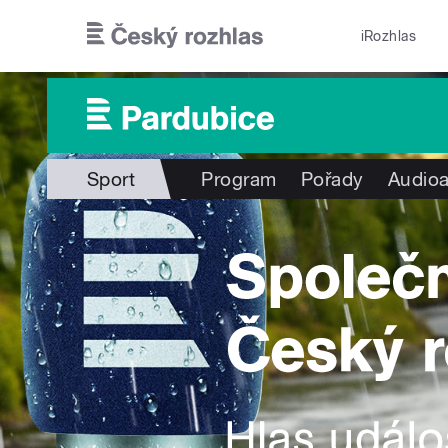
Přejít k hlavnímu obsahu
iRozhlas
Sport
Program
Pořady
Audioa