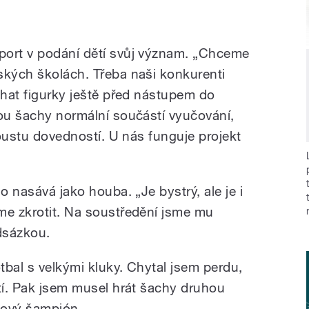
port v podání dětí svůj význam. „Chceme
ských školách. Třeba naši konkurenti
ahat figurky ještě před nástupem do
sou šachy normální součástí vyučování,
spoustu dovedností. U nás funguje projekt
o nasává jako houba. „Je bystrý, ale je i
me zkrotit. Na soustředění jsme mu
adsázkou.
otbal s velkými kluky. Chytal jsem perdu,
stí. Pak jsem musel hrát šachy druhou
tový šampión.