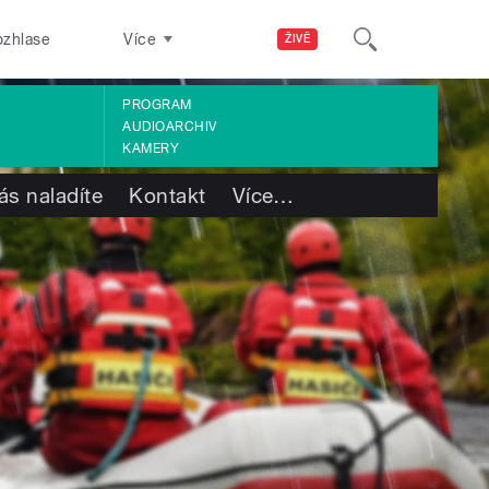
ozhlase
Více
ŽIVĚ
PROGRAM
AUDIOARCHIV
KAMERY
ás naladíte
Kontakt
Více
…