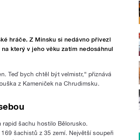
ské hráče. Z Minsku si nedávno přivezl
, na který v jeho věku zatím nedosáhnul
n. Teď bych chtěl být velmistr,“ přiznává
ří Bouška z Kameniček na Chrudimsku.
 sebou
m rapid šachu hostilo Bělorusko.
o 169 šachistů z 35 zemí. Největší soupeři