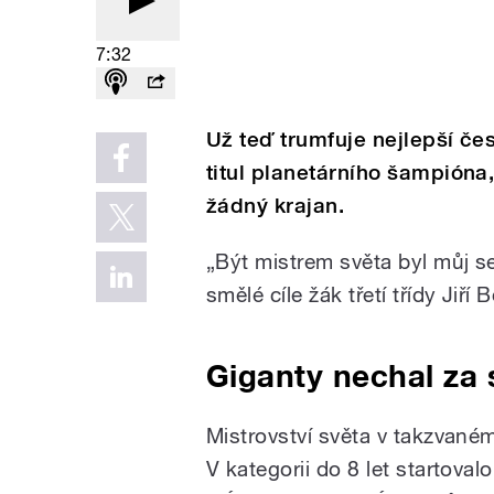
7:32
Už teď trumfuje nejlepší če
titul planetárního šampióna
žádný krajan.
„Být mistrem světa byl můj se
smělé cíle žák třetí třídy Ji
Giganty nechal za
Mistrovství světa v takzvané
V kategorii do 8 let startoval