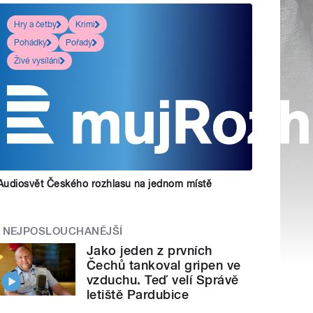
Hry a četby
Krimi
Pohádky
Pořady
Živé vysílání
Audiosvět Českého rozhlasu na jednom místě
NEJPOSLOUCHANĚJŠÍ
Jako jeden z prvních
Čechů tankoval gripen ve
vzduchu. Teď velí Správě
letiště Pardubice