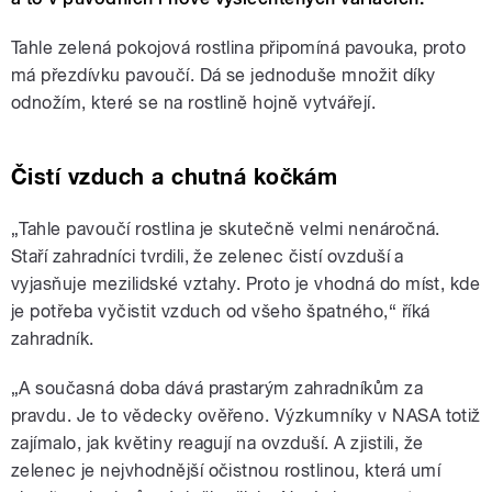
Tahle zelená pokojová rostlina připomíná pavouka, proto
má přezdívku pavoučí. Dá se jednoduše množit díky
odnožím, které se na rostlině hojně vytvářejí.
Čistí vzduch a chutná kočkám
„Tahle pavoučí rostlina je skutečně velmi nenáročná.
Staří zahradníci tvrdili, že zelenec čistí ovzduší a
vyjasňuje mezilidské vztahy. Proto je vhodná do míst, kde
je potřeba vyčistit vzduch od všeho špatného
,“ říká
zahradník.
„
A současná doba dává prastarým zahradníkům za
pravdu. Je to vědecky ověřeno. Výzkumníky v NASA totiž
zajímalo, jak květiny reagují na ovzduší. A zjistili, že
zelenec je nejvhodnější očistnou rostlinou, která umí