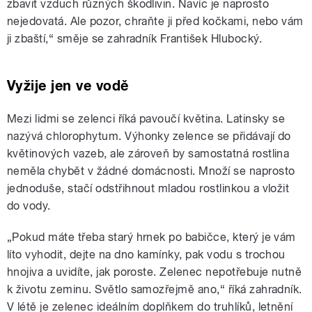
zbavit vzduch různých škodlivin. Navíc je naprosto
nejedovatá. Ale pozor, chraňte ji před kočkami, nebo vám
ji zbaští,“ směje se zahradník František Hlubocký.
Vyžije jen ve vodě
Mezi lidmi se zelenci říká pavoučí květina. Latinsky se
nazývá chlorophytum. Výhonky zelence se přidávají do
květinových vazeb, ale zároveň by samostatná rostlina
neměla chybět v žádné domácnosti. Množí se naprosto
jednoduše, stačí odstřihnout mladou rostlinkou a vložit
do vody.
„Pokud máte třeba starý hrnek po babičce, který je vám
líto vyhodit, dejte na dno kamínky, pak vodu s trochou
hnojiva a uvidíte, jak poroste. Zelenec nepotřebuje nutně
k životu zeminu. Světlo samozřejmě ano,“ říká zahradník.
V létě je zelenec ideálním doplňkem do truhlíků, letnění