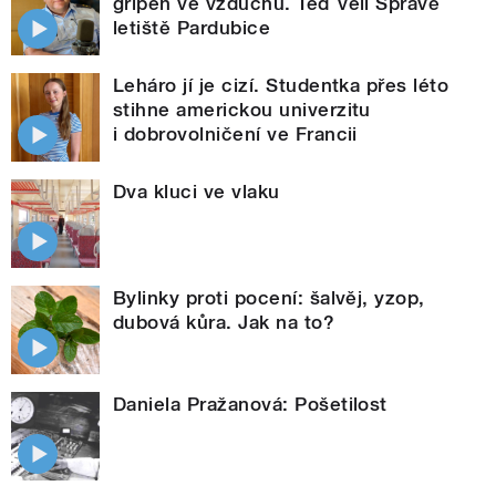
gripen ve vzduchu. Teď velí Správě
letiště Pardubice
Leháro jí je cizí. Studentka přes léto
stihne americkou univerzitu
i dobrovolničení ve Francii
Dva kluci ve vlaku
Bylinky proti pocení: šalvěj, yzop,
dubová kůra. Jak na to?
Daniela Pražanová: Pošetilost