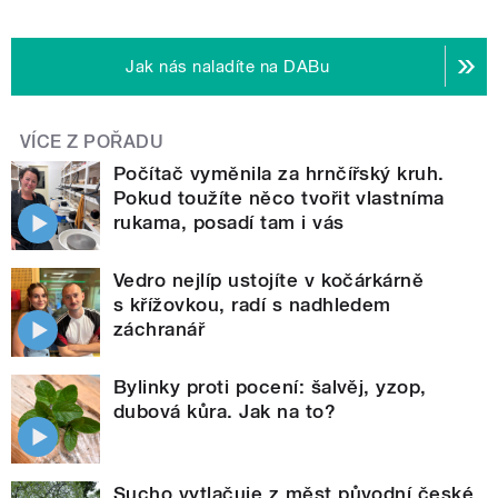
Jak nás naladíte na DABu
VÍCE Z POŘADU
Počítač vyměnila za hrnčířský kruh.
Pokud toužíte něco tvořit vlastníma
rukama, posadí tam i vás
Vedro nejlíp ustojíte v kočárkárně
s křížovkou, radí s nadhledem
záchranář
Bylinky proti pocení: šalvěj, yzop,
dubová kůra. Jak na to?
Sucho vytlačuje z měst původní české