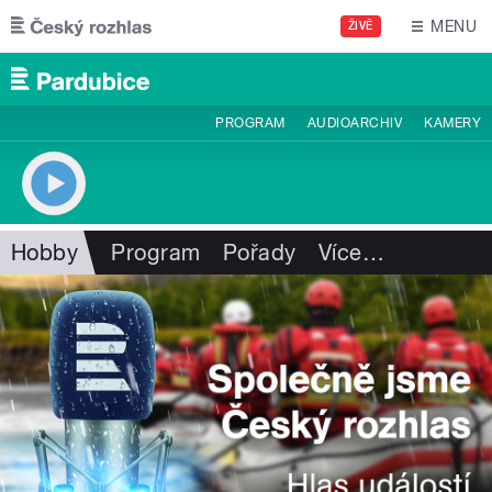
Přejít k hlavnímu obsahu
MENU
ŽIVĚ
PROGRAM
AUDIOARCHIV
KAMERY
Hobby
Program
Pořady
Více
…