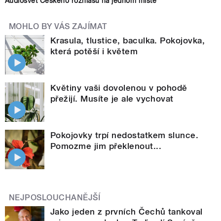
Audiosvět Českého rozhlasu na jednom místě
MOHLO BY VÁS ZAJÍMAT
Krasula, tlustice, baculka. Pokojovka,
která potěší i květem
Květiny vaši dovolenou v pohodě
přežijí. Musíte je ale vychovat
Pokojovky trpí nedostatkem slunce.
Pomozme jim překlenout...
NEJPOSLOUCHANĚJŠÍ
Jako jeden z prvních Čechů tankoval