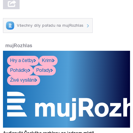
Všechny díly pořadu na mujRozhlas
mujRozhlas
Hry a četby
Krimi
Pohádky
Pořady
Živé vysílání