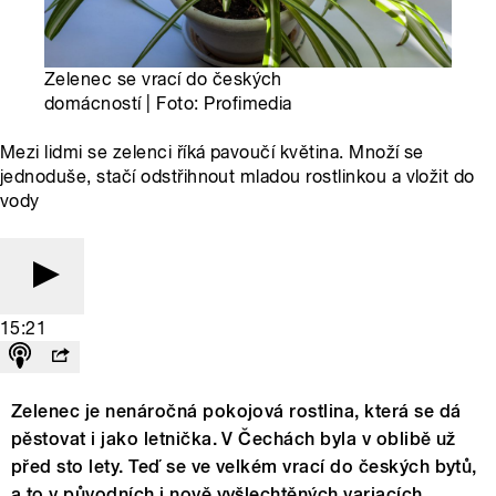
Zelenec se vrací do českých
domácností | Foto: Profimedia
Mezi lidmi se zelenci říká pavoučí květina. Množí se
jednoduše, stačí odstřihnout mladou rostlinkou a vložit do
vody
15:21
Zelenec je nenáročná pokojová rostlina, která se dá
pěstovat i jako letnička. V Čechách byla v oblibě už
před sto lety. Teď se ve velkém vrací do českých bytů,
a to v původních i nově vyšlechtěných variacích.