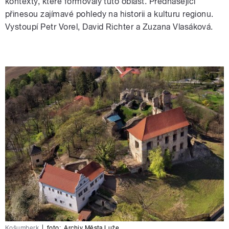
kontexty, které formovaly tuto oblast. Přednášející
přinesou zajímavé pohledy na historii a kulturu regionu.
Vystoupí Petr Vorel, David Richter a Zuzana Vlasáková.
Košumberk
|
foto:
Archiv Města Luže