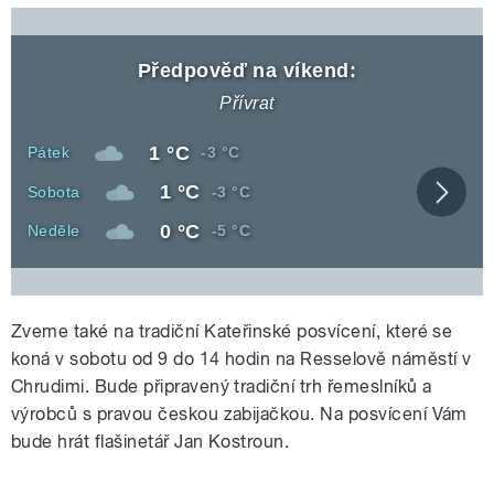
Předpověď na víkend:
Přívrat
Denní
1 °C
Den
Noční
Pátek
-3 °C
teplota
teplota
Denní
1 °C
Den
Noční
Sobota
-3 °C
Zobra
teplota
teplota
celou
Denní
0 °C
Den
Noční
Neděle
-5 °C
před
teplota
teplota
Zveme také na tradiční Kateřinské posvícení, které se
koná v sobotu od 9 do 14 hodin na Resselově náměstí v
Chrudimi. Bude připravený tradiční trh řemeslníků a
výrobců s pravou českou zabijačkou. Na posvícení Vám
bude hrát flašinetář Jan Kostroun.