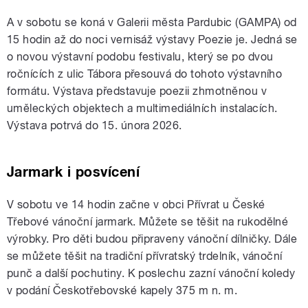
A v sobotu se koná v Galerii města Pardubic (GAMPA)
od
15 hodin
až do noci vernisáž výstavy Poezie je. Jedná se
o novou výstavní podobu festivalu, který se po dvou
ročnících z ulic Tábora přesouvá do tohoto výstavního
formátu. Výstava představuje poezii zhmotněnou v
uměleckých objektech a multimediálních instalacích.
Výstava potrvá do 15. února 2026.
Jarmark i posvícení
V sobotu ve 14 hodin začne v obci Přívrat u České
Třebové vánoční jarmark. Můžete se těšit na rukodělné
výrobky. Pro děti budou připraveny vánoční dílničky. Dále
se můžete těšit na tradiční přívratský trdelník, vánoční
punč a další pochutiny. K poslechu zazní vánoční koledy
v podání Českotřebovské kapely 375 m n. m.