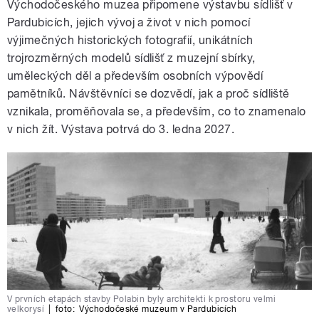
Východočeského muzea připomene výstavbu sídlišť v
Pardubicích, jejich vývoj a život v nich pomocí
výjimečných historických fotografií, unikátních
trojrozměrných modelů sídlišť z muzejní sbírky,
uměleckých děl a především osobních výpovědí
pamětníků. Návštěvníci se dozvědí, jak a proč sídliště
vznikala, proměňovala se, a především, co to znamenalo
v nich žít. Výstava potrvá do 3. ledna 2027.
V prvních etapách stavby Polabin byly architekti k prostoru velmi
velkorysí
|
foto:
Východočeské muzeum v Pardubicích