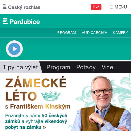
Přejít k hlavnímu obsahu
MENU
ŽIVĚ
PROGRAM
AUDIOARCHIV
KAMERY
Tipy na výlet
Program
Pořady
Více
…