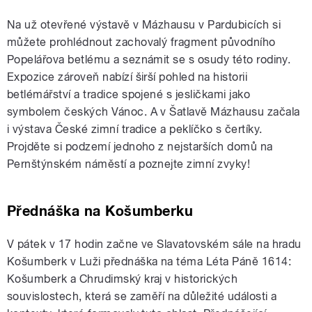
Na už otevřené výstavě v Mázhausu v Pardubicích si
můžete prohlédnout zachovalý fragment původního
Popelářova betlému a seznámit se s osudy této rodiny.
Expozice zároveň nabízí širší pohled na historii
betlémářství a tradice spojené s jesličkami jako
symbolem českých Vánoc. A v Šatlavě Mázhausu začala
i výstava České zimní tradice a peklíčko s čertíky.
Projděte si podzemí jednoho z nejstarších domů na
Pernštýnském náměstí a poznejte zimní zvyky!
Přednáška na Košumberku
V pátek v 17 hodin začne ve Slavatovském sále na hradu
Košumberk v Luži přednáška na téma Léta Páně 1614:
Košumberk a Chrudimský kraj v historických
souvislostech, která se zaměří na důležité události a