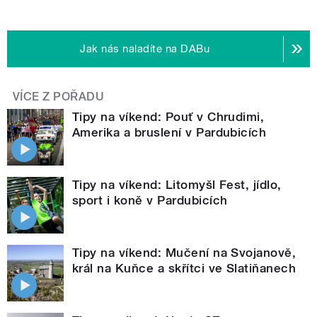
Jak nás naladíte na DABu
VÍCE Z POŘADU
Tipy na víkend: Pouť v Chrudimi,
Amerika a bruslení v Pardubicích
Tipy na víkend: Litomyšl Fest, jídlo,
sport i koně v Pardubicích
Tipy na víkend: Mučení na Svojanově,
král na Kuňce a skřítci ve Slatiňanech