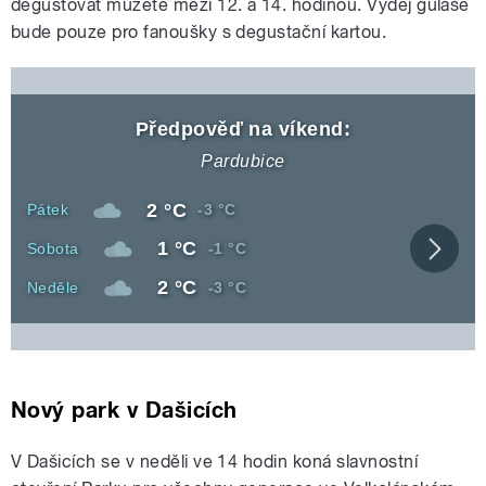
degustovat můžete mezi 12. a 14. hodinou. Výdej guláše
bude pouze pro fanoušky s degustační kartou.
Předpověď na víkend:
Pardubice
Denní
2 °C
Den
Noční
Pátek
-3 °C
teplota
teplota
Denní
1 °C
Den
Noční
Sobota
-1 °C
Zobra
teplota
teplota
celou
Denní
2 °C
Den
Noční
Neděle
-3 °C
před
teplota
teplota
Nový park v Dašicích
V Dašicích se v neděli ve 14 hodin koná slavnostní