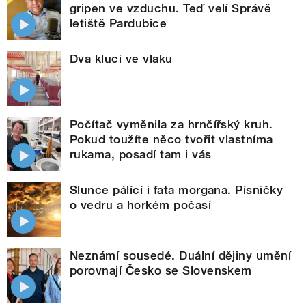
gripen ve vzduchu. Teď velí Správě
letiště Pardubice
Dva kluci ve vlaku
Počítač vyměnila za hrnčířský kruh.
Pokud toužíte něco tvořit vlastníma
rukama, posadí tam i vás
Slunce pálící i fata morgana. Písničky
o vedru a horkém počasí
Neznámí sousedé. Duální dějiny umění
porovnají Česko se Slovenskem