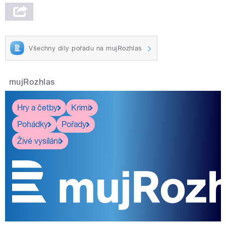
Všechny díly pořadu na mujRozhlas
mujRozhlas
Hry a četby
Krimi
Pohádky
Pořady
Živé vysílání