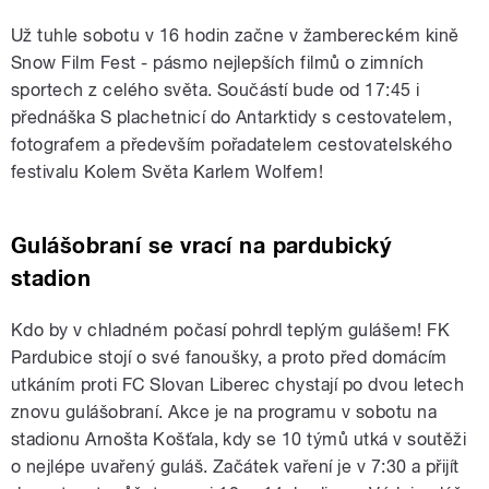
Už tuhle sobotu v 16 hodin začne v žambereckém kině
Snow Film Fest - pásmo nejlepších filmů o zimních
sportech z celého světa. Součástí bude od 17:45 i
přednáška S plachetnicí do Antarktidy s cestovatelem,
fotografem a především pořadatelem cestovatelského
festivalu Kolem Světa Karlem Wolfem!
Gulášobraní se vrací na pardubický
stadion
Kdo by v chladném počasí pohrdl teplým gulášem! FK
Pardubice stojí o své fanoušky, a proto před domácím
utkáním proti FC Slovan Liberec chystají po dvou letech
znovu gulášobraní. Akce je na programu v sobotu na
stadionu Arnošta Košťala, kdy se 10 týmů utká v soutěži
o nejlépe uvařený guláš. Začátek vaření je v 7:30 a přijít