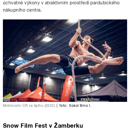
úchvatné výkony v atraktivním prostředí pardubického
nákupního centra.
Mistrovství ČR ve šplhu (2022)
|
foto:
Sokol Brno I.
Snow Film Fest v Žamberku