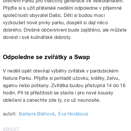
otevření Parku pro všechny generace ve Velkolánském.
Přijďte si s užít přátelské nedělní odpoledne v příjemné
společnosti obyvatel Dašic. Děti si budou moci
vyzkoušet nové prvky parku, dospělí si dají něco
dobrého. Drobné občerstvení bude zajištěno, ale můžete
donést i své kulinářské dobroty.
Odpoledne se zvířátky a Swap
V neděli opět otevírají výběhy zvířátek v pardubickém
Natura Parku. Přijďte si pohladit užovku, králíky, želvu,
agamu nebo potkany. Zvířátka budou přístupná 14 do 16
hodin. Při té příležitosti se stavte i pro nové kousky
oblečení a zanechte zde ty, co už neunosíte.
autoři:
Barbora Bláhová
,
Eva Horáková