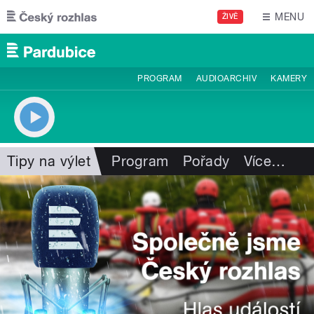
Přejít k hlavnímu obsahu
MENU
ŽIVĚ
PROGRAM
AUDIOARCHIV
KAMERY
Tipy na výlet
Program
Pořady
Více
…