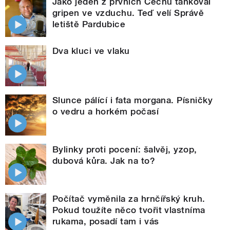
Jako jeden z prvních Čechů tankoval
gripen ve vzduchu. Teď velí Správě
letiště Pardubice
Dva kluci ve vlaku
Slunce pálící i fata morgana. Písničky
o vedru a horkém počasí
Bylinky proti pocení: šalvěj, yzop,
dubová kůra. Jak na to?
Počítač vyměnila za hrnčířský kruh.
Pokud toužíte něco tvořit vlastníma
rukama, posadí tam i vás