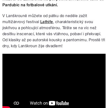
Pardubic na fotbalové utkání.
V Lanškrouně můžete od pátku do neděle zažít
multižánrový festival
Lathife
, charakteristický svou
jiskřivou a pohlcující atmosférou. Těšte se na víc než
desítku inscenací, které vás vtáhnou, pobaví i překvapí.
Od klasiky až po autorské kousky a pantomimu. Prostě tři
dny, kdy Lanškroun žije divadlem!
Aftermovie | 10. ročník festivalu
LATHIFE 14. - 16. 11. 2024