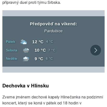
přípravný duel proti týmu Srbska.
Předpověď na víkend:
Pardubice
Denní
12 °C
Den
Noční
Pátek
4 °C
teplota
teplota
Denní
10 °C
Den
Noční
Sobota
7 °C
Zobra
teplota
teplota
celou
Denní
9 °C
Den
Noční
Neděle
6 °C
před
teplota
teplota
Dechovka v Hlinsku
Zveme jménem dechové kapely Hlinečanka na podzimní
koncert, který se koná v pátek od 18 hodin v