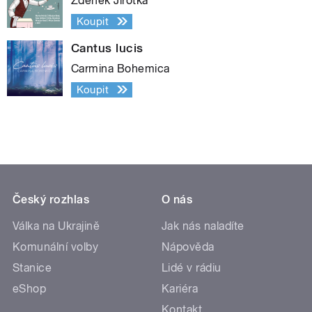
Zdeněk Jirotka
Koupit
Cantus lucis
Carmina Bohemica
Koupit
Český rozhlas
O nás
Válka na Ukrajině
Jak nás naladíte
Komunální volby
Nápověda
Stanice
Lidé v rádiu
eShop
Kariéra
Kontakt