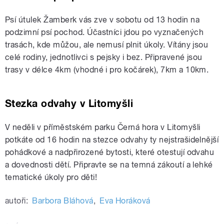
Psí útulek Žamberk vás zve v sobotu od 13 hodin na
podzimní psí pochod. Účastníci jdou po vyznačených
trasách, kde můžou, ale nemusí plnit úkoly. Vítány jsou
celé rodiny, jednotlivci s pejsky i bez. Připravené jsou
trasy v délce 4km (vhodné i pro kočárek), 7km a 10km.
Stezka odvahy v Litomyšli
V neděli v příměstském parku Černá hora v Litomyšli
potkáte od 16 hodin na stezce odvahy ty nejstrašidelnější
pohádkové a nadpřirozené bytosti, které otestují odvahu
a dovednosti dětí. Připravte se na temná zákoutí a lehké
tematické úkoly pro děti!
autoři:
Barbora Bláhová
,
Eva Horáková