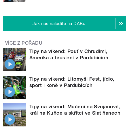
Jak nás naladíte na DABu
VÍCE Z POŘADU
Tipy na víkend: Pouť v Chrudimi,
Amerika a bruslení v Pardubicích
Tipy na víkend: Litomyšl Fest, jídlo,
sport i koně v Pardubicích
Tipy na víkend: Mučení na Svojanově,
král na Kuňce a skřítci ve Slatiňanech