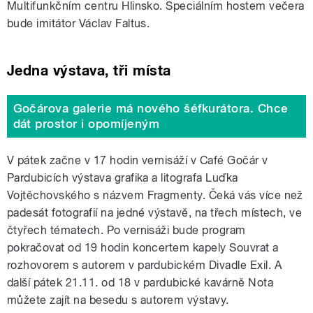
Multifunkčním centru Hlinsko. Speciálním hostem večera
bude imitátor Václav Faltus.
Jedna výstava, tři místa
Gočárova galerie má nového šéfkurátora. Chce
dát prostor i opomíjeným
V pátek začne v 17 hodin vernisáží v Café Gočár v
Pardubicích výstava grafika a litografa Luďka
Vojtěchovského s názvem Fragmenty. Čeká vás více než
padesát fotografií na jedné výstavě, na třech místech, ve
čtyřech tématech. Po vernisáži bude program
pokračovat od 19 hodin koncertem kapely Souvrat a
rozhovorem s autorem v pardubickém Divadle Exil. A
další pátek 21.11. od 18 v pardubické kavárně Nota
můžete zajít na besedu s autorem výstavy.