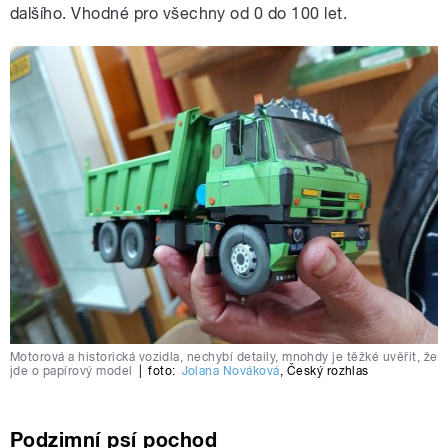
dalšího. Vhodné pro všechny od 0 do 100 let.
Motorová a historická vozidla, nechybí detaily, mnohdy je těžké uvěřit, že
jde o papírový model
|
foto:
Jolana Nováková
,
Český rozhlas
Podzimní psí pochod