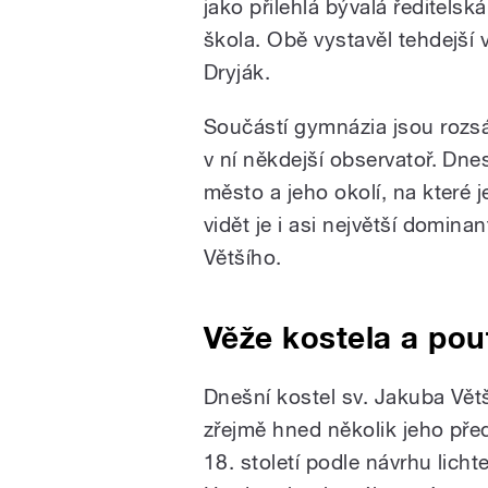
jako přilehlá bývalá ředitelsk
škola. Obě vystavěl tehdejší 
Dryják.
Součástí gymnázia jsou rozsá
v ní někdejší observatoř. Dn
město a jeho okolí, na které
vidět je i asi největší domin
Většího.
Věže kostela a pou
Dnešní kostel sv. Jakuba Větš
zřejmě hned několik jeho pře
18. století podle návrhu lich