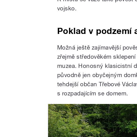
vojsko.
Poklad v podzemí 
Možná ještě zajímavější pově
zřejmě středověkém sklepen
muzea. Honosný klasicistní d
původně jen obyčejným domke
tehdejší občan Třebové Václa
s rozpadajícím se domem.