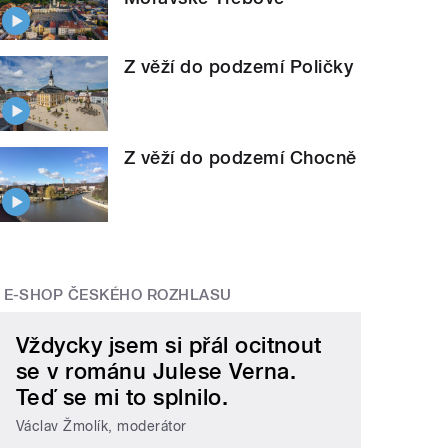
Z věží do podzemí Poličky
Z věží do podzemí Chocně
E-SHOP ČESKÉHO ROZHLASU
Vždycky jsem si přál ocitnout
se v románu Julese Verna.
Teď se mi to splnilo.
Václav Žmolík, moderátor