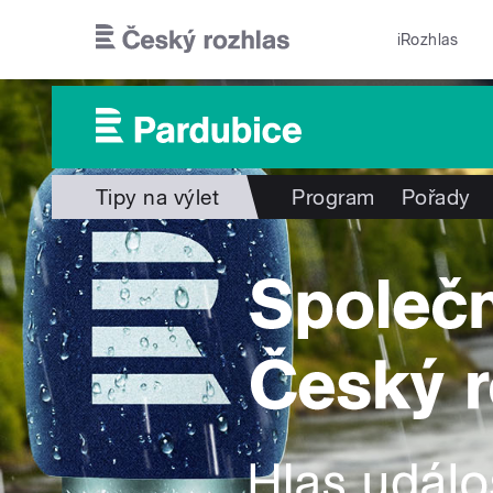
Přejít k hlavnímu obsahu
iRozhlas
Tipy na výlet
Program
Pořady