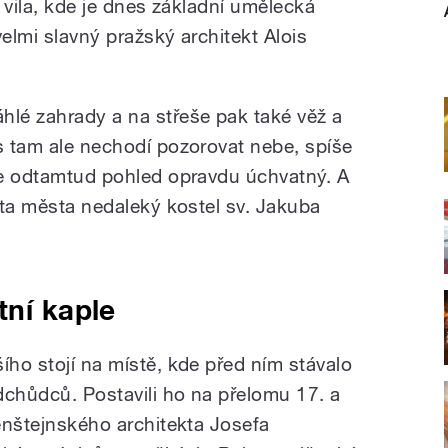
á vila, kde je dnes základní umělecká
velmi slavný pražský architekt Alois
hlé zahrady a na střeše pak také věž a
es tam ale nechodí pozorovat nebe, spíše
 je odtamtud pohled opravdu úchvatný. A
anta města nedaleký kostel sv. Jakuba
tní kaple
ího stojí na místě, kde před ním stávalo
dchůdců. Postavili ho na přelomu 17. a
tenštejnského architekta Josefa