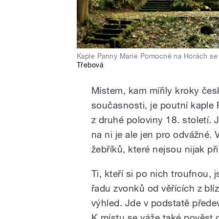
Kaple Panny Marie Pomocné na Horách se z
Třebová
Místem, kam mířily kroky česk
současnosti, je poutní kapl
z druhé poloviny 18. století. 
na ni je ale jen pro odvážné.
žebříků, které nejsou nijak p
Ti, kteří si po nich troufnou
řadu zvonků od věřících z blíz
výhled. Jde v podstatě předev
K místu se váže také pověst 