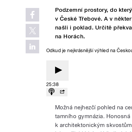
Podzemní prostory, do kterýc
v České Třebové. A v někte
našli i poklad. Určitě přek
na Horách.
Odkud je nejkrásnější výhled na Česk
25:38
Možná nejhezčí pohled na ce
tamního gymnázia. Honosná bu
k architektonickým skvostům 