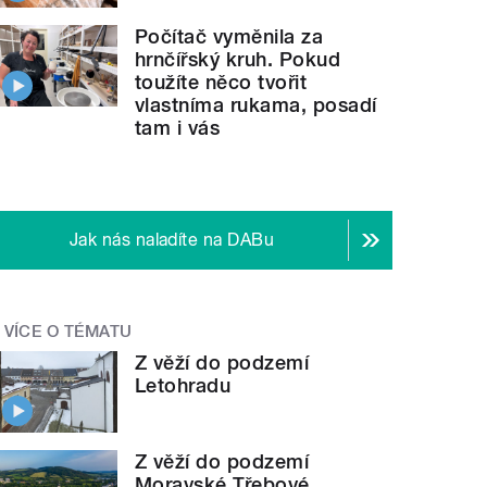
Počítač vyměnila za
hrnčířský kruh. Pokud
toužíte něco tvořit
vlastníma rukama, posadí
tam i vás
Jak nás naladíte na DABu
VÍCE O TÉMATU
Z věží do podzemí
Letohradu
Z věží do podzemí
Moravské Třebové