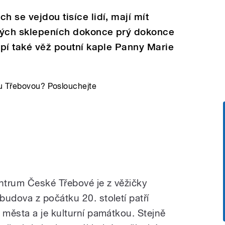
h se vejdou tisíce lidí, mají mít
rých sklepeních dokonce prý dokonce
vapí také věž poutní kaple Panny Marie
ou Třebovou? Poslouchejte
ntrum České Třebové je z věžičky
dova z počátku 20. století patří
města a je kulturní památkou. Stejně