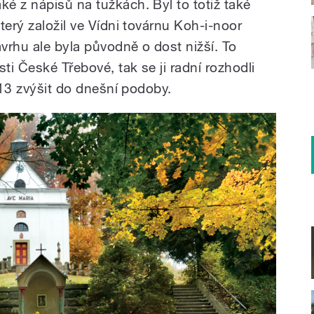
é z nápisů na tužkách. Byl to totiž také
terý založil ve Vídni továrnu Koh-i-noor
vrhu ale byla původně o dost nižší. To
ti České Třebové, tak se ji radní rozhodli
1913 zvýšit do dnešní podoby.