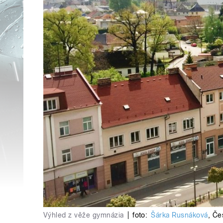
Výhled z věže gymnázia
|
foto:
Šárka Rusnáková
,
Če