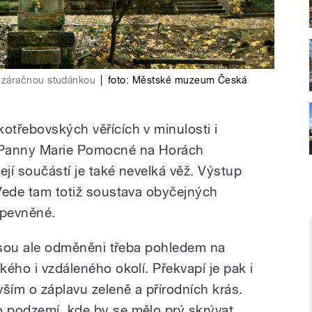
áračnou studánkou
|
foto:
Městské muzeum Česká
otřebovských věřících v minulosti i
e Panny Marie Pomocné na Horách
Její součástí je také nevelká věž. Výstup
 Vede tam totiž soustava obyčejných
řipevněné.
, jsou ale odměněni třeba pohledem na
kého i vzdáleného okolí. Překvapí je pak i
ším o záplavu zeleně a přírodních krás.
o podzemí, kde by se mělo prý skrývat