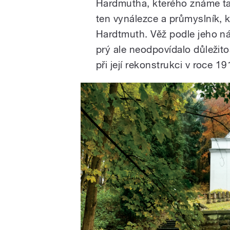
Hardmutha, kterého známe tak
ten vynálezce a průmyslník, k
Hardtmuth. Věž podle jeho ná
prý ale neodpovídalo důležitos
při její rekonstrukci v roce 