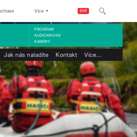
ozhlase
Více
ŽIVĚ
PROGRAM
AUDIOARCHIV
KAMERY
Jak nás naladíte
Kontakt
Více
…