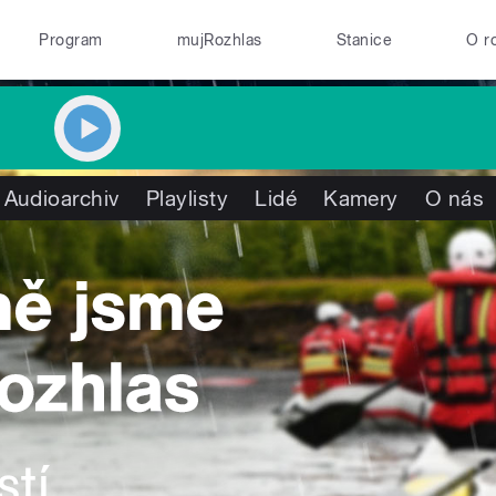
Program
mujRozhlas
Stanice
O r
Audioarchiv
Playlisty
Lidé
Kamery
O nás