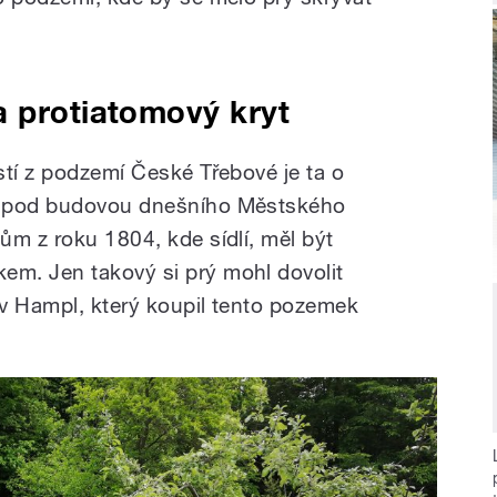
a protiatomový kryt
stí z podzemí České Třebové je ta o
í pod budovou dnešního Městského
ům z roku 1804, kde sídlí, měl být
m. Jen takový si prý mohl dovolit
v Hampl, který koupil tento pozemek