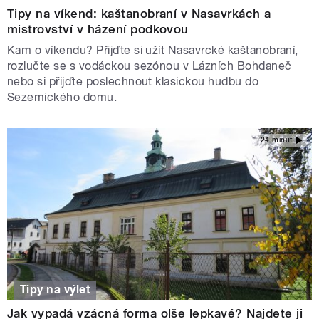
Tipy na víkend: kaštanobraní v Nasavrkách a
mistrovství v házení podkovou
Kam o víkendu? Přijďte si užít Nasavrcké kaštanobraní,
rozlučte se s vodáckou sezónou v Lázních Bohdaneč
nebo si přijďte poslechnout klasickou hudbu do
Sezemického domu.
24 minut
Tipy na výlet
Jak vypadá vzácná forma olše lepkavé? Najdete ji