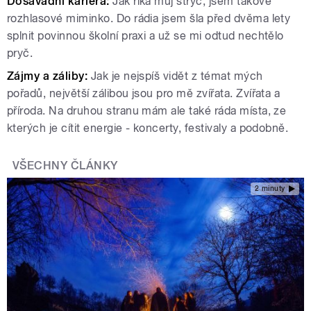
Dosavadní kariéra:
Jak říká můj strýc, jsem takové
rozhlasové miminko. Do rádia jsem šla před dvěma lety
splnit povinnou školní praxi a už se mi odtud nechtělo
pryč.
Zájmy a záliby:
Jak je nejspíš vidět z témat mých
pořadů, největší zálibou jsou pro mě zvířata. Zvířata a
příroda. Na druhou stranu mám ale také ráda místa, ze
kterých je cítit energie - koncerty, festivaly a podobně.
VŠECHNY ČLÁNKY
2 minuty