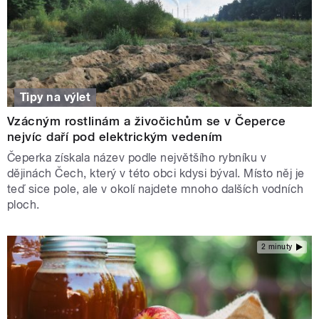
Tipy na výlet
Vzácným rostlinám a živočichům se v Čeperce
nejvíc daří pod elektrickým vedením
Čeperka získala název podle největšího rybníku v
dějinách Čech, který v této obci kdysi býval. Místo něj je
teď sice pole, ale v okolí najdete mnoho dalších vodních
ploch.
2 minuty