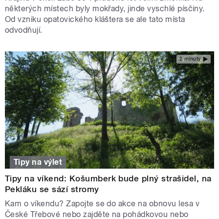
některých místech byly mokřady, jinde vyschlé písčiny.
Od vzniku opatovického kláštera se ale tato místa
odvodňují.
2 minuty
Tipy na výlet
Tipy na víkend: Košumberk bude plný strašidel, na
Pekláku se sází stromy
Kam o víkendu? Zapojte se do akce na obnovu lesa v
České Třebové nebo zajděte na pohádkovou nebo