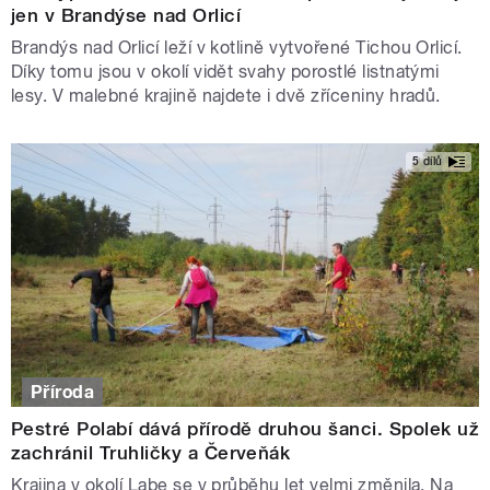
jen v Brandýse nad Orlicí
Brandýs nad Orlicí leží v kotlině vytvořené Tichou Orlicí.
Díky tomu jsou v okolí vidět svahy porostlé listnatými
lesy. V malebné krajině najdete i dvě zříceniny hradů.
5 dílů
Příroda
Pestré Polabí dává přírodě druhou šanci. Spolek už
zachránil Truhličky a Červeňák
Krajina v okolí Labe se v průběhu let velmi změnila. Na