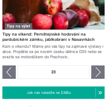
Tipy na výlet
Tipy na víkend: Pernštejnské hodování na
pardubickém zámku, jablkobraní v Nasavrkách
Kam o víkendu? Máme pro vás tipy na zajímavé výstavy i
akce. Projděte se po novém úseku dálnice D35 nebo se
svezte se motoráčkem do Prachovic.
STRÁNKY
23
n
zí
Jak nás naladíte na DABu