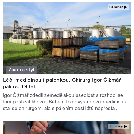
23 minut
Životní styl
Léčí medicínou i pálenkou. Chirurg Igor Čižmář
pálí od 19 let
Igor Čižmář zdědil zemědělskou usedlost a rozhodl se
tam postavit lihovar. Během toho vystudoval medicínu a
stal se chirurgem, ale s pálením destilátů nepřestal.
2 minuty