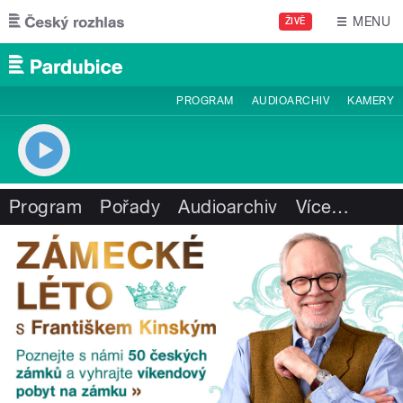
Přejít k hlavnímu obsahu
MENU
ŽIVĚ
PROGRAM
AUDIOARCHIV
KAMERY
Program
Pořady
Audioarchiv
Více
…