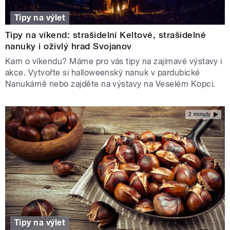
Tipy na výlet
Tipy na víkend: strašidelní Keltové, strašidelné
nanuky i oživlý hrad Svojanov
Kam o víkendu? Máme pro vás tipy na zajímavé výstavy i
akce. Vytvořte si halloweenský nanuk v pardubické
Nanukárně nebo zajděte na výstavy na Veselém Kopci.
2 minuty
Tipy na výlet