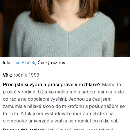
foto:
Jan Ptáček
,
Český rozhlas
Věk:
ročník 1999
Proč jste si vybrala práci právě v rozhlase?
Máme to
prostě v rodině. Už jako malou mě s sebou mamka brala
do rádia na dopolední vysílání. Jednou za čas jsem
zamumlala nějaké slovo do mikrofonu a posluchačům se
to líbilo. A tak jsem vystudovala obor Žurnalistika na
olomoucké univerzitě a vrátila se mumlat do rádia dál.