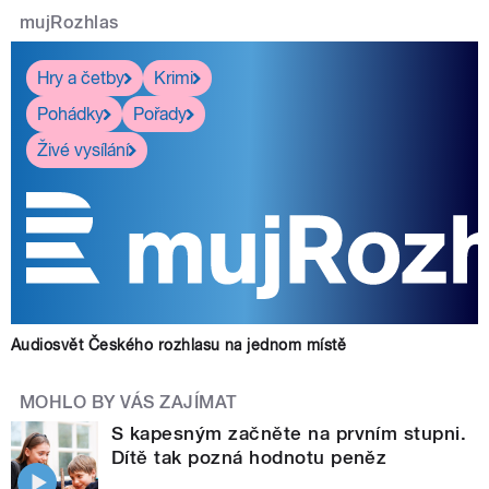
mujRozhlas
Hry a četby
Krimi
Pohádky
Pořady
Živé vysílání
Audiosvět Českého rozhlasu na jednom místě
MOHLO BY VÁS ZAJÍMAT
S kapesným začněte na prvním stupni.
Dítě tak pozná hodnotu peněz