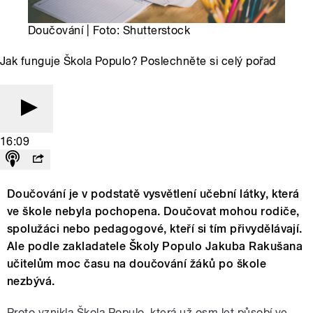
Doučování | Foto: Shutterstock
Jak funguje Škola Populo? Poslechněte si celý pořad
16:09
Doučování je v podstatě vysvětlení učební látky, která
ve škole nebyla pochopena. Doučovat mohou rodiče,
spolužáci nebo pedagogové, kteří si tím přivydělávají.
Ale podle zakladatele Školy Populo Jakuba Rakušana
učitelům moc času na doučování žáků po škole
nezbývá.
Proto vznikla Škola Populo, která už osm let působí ve