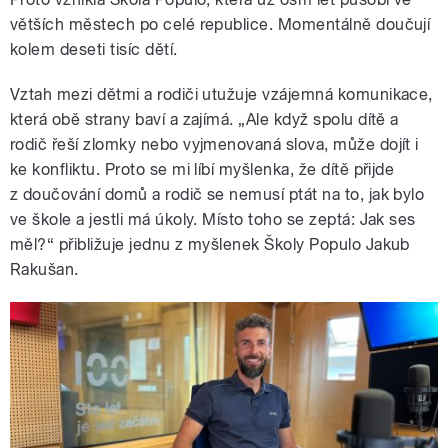
větších městech po celé republice. Momentálně doučují
kolem deseti tisíc dětí.
Vztah mezi dětmi a rodiči utužuje vzájemná komunikace,
která obě strany baví a zajímá. „Ale když spolu dítě a
rodič řeší zlomky nebo vyjmenovaná slova, může dojít i
ke konfliktu. Proto se mi líbí myšlenka, že dítě přijde
z doučování domů a rodič se nemusí ptát na to, jak bylo
ve škole a jestli má úkoly. Místo toho se zeptá: Jak ses
měl?“ přibližuje jednu z myšlenek Školy Populo Jakub
Rakušan.