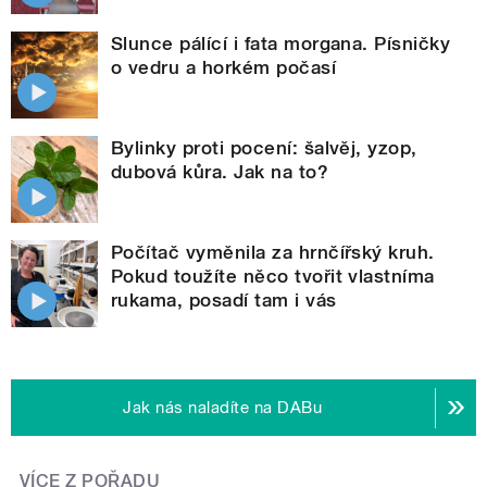
Slunce pálící i fata morgana. Písničky
o vedru a horkém počasí
Bylinky proti pocení: šalvěj, yzop,
dubová kůra. Jak na to?
Počítač vyměnila za hrnčířský kruh.
Pokud toužíte něco tvořit vlastníma
rukama, posadí tam i vás
Jak nás naladíte na DABu
VÍCE Z POŘADU