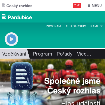
Přejít k hlavnímu obsahu
MENU
ŽIVĚ
PROGRAM
AUDIOARCHIV
KAMERY
Vzdělávání
Program
Pořady
Více
…