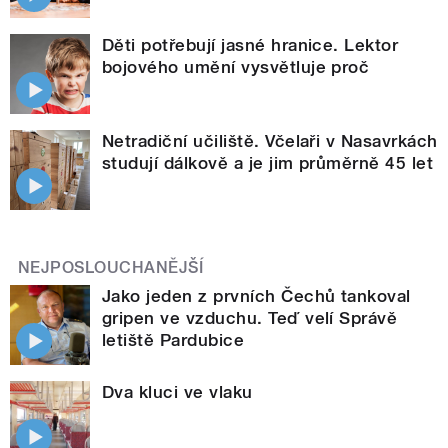
Děti potřebují jasné hranice. Lektor
bojového umění vysvětluje proč
Netradiční učiliště. Včelaři v Nasavrkách
studují dálkově a je jim průměrně 45 let
NEJPOSLOUCHANĚJŠÍ
Jako jeden z prvních Čechů tankoval
gripen ve vzduchu. Teď velí Správě
letiště Pardubice
Dva kluci ve vlaku