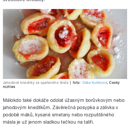
Jahodové knedlíky ze spařeného těsta
|
foto:
Dáša Kubíková
,
Český
rozhlas
Málokdo také dokáže odolat úžasným borůvkovým nebo
jahodovým knedlíkům. Závěrečná posypka a zálivka v
podobě máků, kysané smetany nebo rozpuštěného
másla je už jenom sladkou tečkou na talíři.