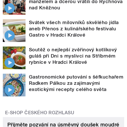
manželem a dcerou vrátili do Rychnova
nad Kněžnou
Svátek všech milovníků skvělého jídla
aneb Přenos z kulinářského festivalu
Gastro v Hradci Králové
Soutěž o nejlepší zvěřinový kotlíkový
guláš při Dni s myslivci na Stříbrném
rybníce v Hradci Králové
Gastronomické putování s šéfkuchařem
Radkem Pálkou za zajímavými
exotickými recepty celého světa
E-SHOP ČESKÉHO ROZHLASU
Přijměte pozvání na úsměvný doušek moudré