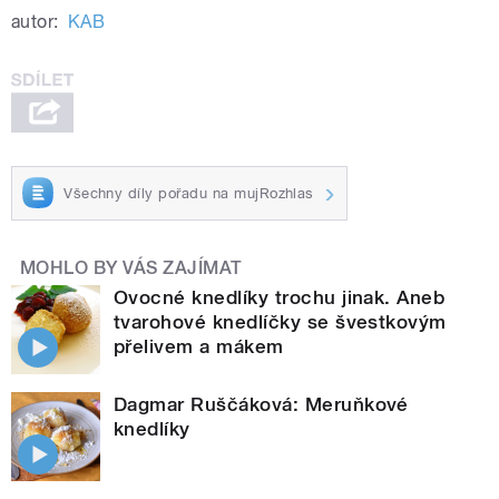
autor:
KAB
Všechny díly pořadu na mujRozhlas
MOHLO BY VÁS ZAJÍMAT
Ovocné knedlíky trochu jinak. Aneb
tvarohové knedlíčky se švestkovým
přelivem a mákem
Dagmar Ruščáková: Meruňkové
knedlíky