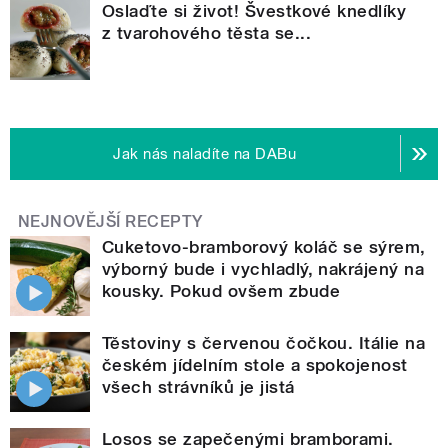
Oslaďte si život! Švestkové knedlíky
z tvarohového těsta se...
Jak nás naladíte na DABu
NEJNOVĚJŠÍ RECEPTY
Cuketovo-bramborový koláč se sýrem,
výborný bude i vychladlý, nakrájený na
kousky. Pokud ovšem zbude
Těstoviny s červenou čočkou. Itálie na
českém jídelním stole a spokojenost
všech strávníků je jistá
Losos se zapečenými bramborami.