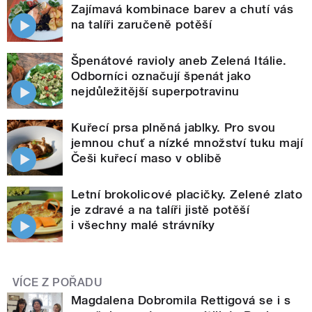
Zajímavá kombinace barev a chutí vás
na talíři zaručeně potěší
Špenátové ravioly aneb Zelená Itálie.
Odborníci označují špenát jako
nejdůležitější superpotravinu
Kuřecí prsa plněná jablky. Pro svou
jemnou chuť a nízké množství tuku mají
Češi kuřecí maso v oblibě
Letní brokolicové placičky. Zelené zlato
je zdravé a na talíři jistě potěší
i všechny malé strávníky
VÍCE Z POŘADU
Magdalena Dobromila Rettigová se i s