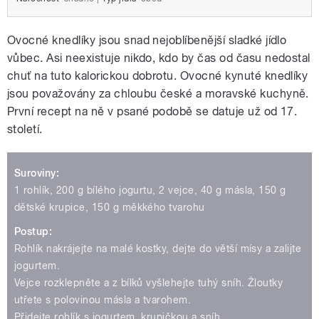
Ovocné knedlíky jsou snad nejoblíbenější sladké jídlo
vůbec. Asi neexistuje nikdo, kdo by čas od času nedostal
chuť na tuto kalorickou dobrotu. Ovocné kynuté knedlíky
jsou považovány za chloubu české a moravské kuchyně.
První recept na ně v psané podobě se datuje už od 17.
století.
Suroviny:
1 rohlík, 200 g bílého jogurtu, 2 vejce, 40 g másla, 150 g
dětské krupice, 150 g měkkého tvarohu
Postup:
Rohlík nakrájejte na malé kostky, dejte do větší mísy a zalijte
jogurtem.
Vejce rozklepněte a z bílků vyšlehejte tuhý sníh. Žloutky
utřete s polovinou másla a tvarohem.
Přidejte rohlík s jogurtem, krupičkou a sníh.