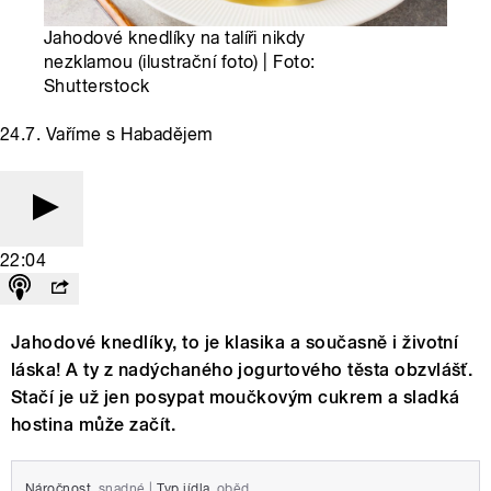
Jahodové knedlíky na talíři nikdy
nezklamou (ilustrační foto) | Foto:
Shutterstock
24.7. Vaříme s Habadějem
22:04
Jahodové knedlíky, to je klasika a současně i životní
láska! A ty z nadýchaného jogurtového těsta obzvlášť.
Stačí je už jen posypat moučkovým cukrem a sladká
hostina může začít.
Náročnost
snadné
|
Typ jídla
oběd