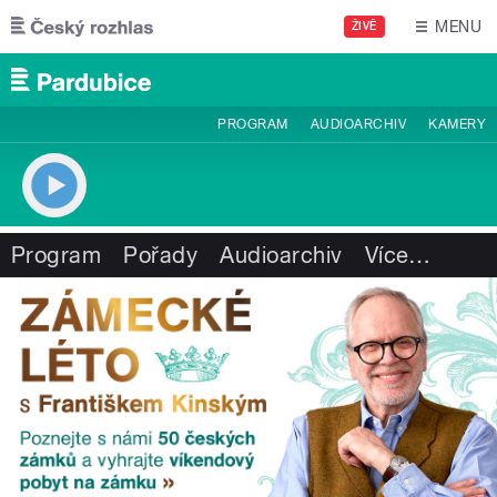
Přejít k hlavnímu obsahu
MENU
ŽIVĚ
PROGRAM
AUDIOARCHIV
KAMERY
Program
Pořady
Audioarchiv
Více
…