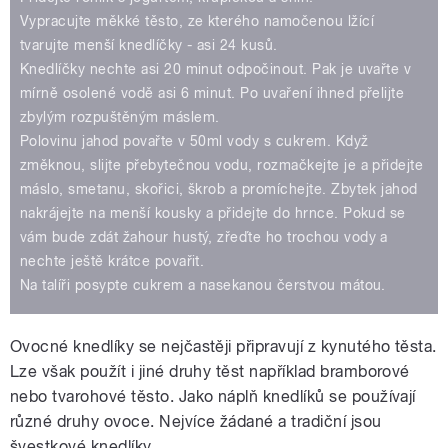
Vypracujte měkké těsto, ze kterého namočenou lžící
tvarujte menší knedlíčky - asi 24 kusů.
Knedlíčky nechte asi 20 minut odpočinout. Pak je uvařte v
mírně osolené vodě asi 6 minut. Po uvaření ihned přelijte
zbylým rozpuštěným máslem.
Polovinu jahod povařte v 50ml vody s cukrem. Když
změknou, slijte přebytečnou vodu, rozmačkejte je a přidejte
máslo, smetanu, skořici, škrob a promíchejte. Zbytek jahod
nakrájejte na menší kousky a přidejte do hrnce. Pokud se
vám bude zdát žahour hustý, zřeďte ho trochou vody a
nechte ještě krátce povařit.
Na talíři posypte cukrem a nasekanou čerstvou mátou.
Ovocné knedlíky se nejčastěji připravují z kynutého těsta.
Lze však použít i jiné druhy těst například bramborové
nebo tvarohové těsto. Jako náplň knedlíků se používají
různé druhy ovoce. Nejvíce žádané a tradiční jsou
švestkové knedlíky.