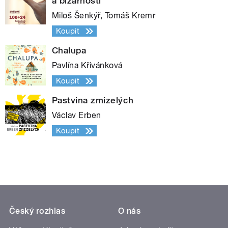
a bizarností
Miloš Šenkýř, Tomáš Kremr
Koupit
Chalupa
Pavlína Křivánková
Koupit
Pastvina zmizelých
Václav Erben
Koupit
Český rozhlas
O nás