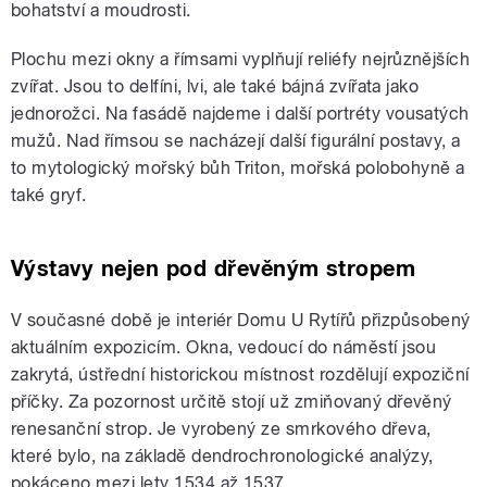
bohatství a moudrosti.
Plochu mezi okny a římsami vyplňují reliéfy nejrůznějších
zvířat. Jsou to delfíni, lvi, ale také bájná zvířata jako
jednorožci. Na fasádě najdeme i další portréty vousatých
mužů. Nad římsou se nacházejí další figurální postavy, a
to mytologický mořský bůh Triton, mořská polobohyně a
také gryf.
Výstavy nejen pod dřevěným stropem
V současné době je interiér Domu U Rytířů přizpůsobený
aktuálním expozicím. Okna, vedoucí do náměstí jsou
zakrytá, ústřední historickou místnost rozdělují expoziční
příčky. Za pozornost určitě stojí už zmiňovaný dřevěný
renesanční strop. Je vyrobený ze smrkového dřeva,
které bylo, na základě dendrochronologické analýzy,
pokáceno mezi lety 1534 až 1537.