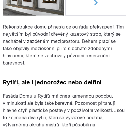
Rekonstrukce domu přinesla celou řadu překvapení. Tím
největším byl původní dřevěný kazetový strop, který se
nacházel v zazděném meziprostoru. Během prací se
také objevily meziokenní pilíře s bohatě zdobenými
hlavicemi, které se zachovaly původní renesanční
barevnost.
Rytíři, ale i jednorožec nebo delfíni
Fasáda Domu u Rytířů má dnes kamennou podobu,
v minulosti ale byla také barevná. Pozornost přitahují
hlavně čtyři plastické postavy v podživotní velikosti. Jsou
to zejména dva rytíři, kteří se výrazově podobají
výtvarnému okruhu mistrů, kteří působili na