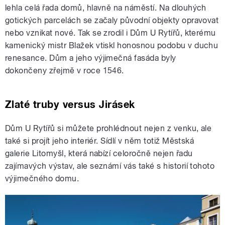
lehla celá řada domů, hlavně na náměstí. Na dlouhých
gotických parcelách se začaly původní objekty opravovat
nebo vznikat nové. Tak se zrodil i Dům U Rytířů, kterému
kamenický mistr Blažek vtiskl honosnou podobu v duchu
renesance. Dům a jeho výjimečná fasáda byly
dokončeny zřejmě v roce 1546.
Zlaté truby versus Jirásek
Dům U Rytířů si můžete prohlédnout nejen z venku, ale
také si projít jeho interiér. Sídlí v něm totiž Městská
galerie Litomyšl, která nabízí celoročně nejen řadu
zajímavých výstav, ale seznámí vás také s historií tohoto
výjimečného domu.