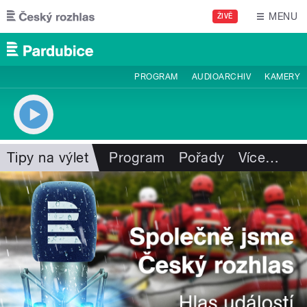
Přejít k hlavnímu obsahu
MENU
ŽIVĚ
PROGRAM
AUDIOARCHIV
KAMERY
Tipy na výlet
Program
Pořady
Více
…