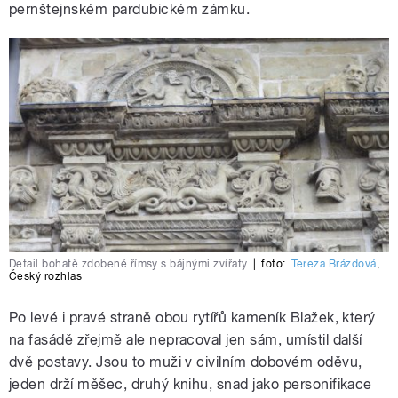
pernštejnském pardubickém zámku.
Detail bohatě zdobené římsy s bájnými zvířaty
|
foto:
Tereza Brázdová
,
Český rozhlas
Po levé i pravé straně obou rytířů kameník Blažek, který
na fasádě zřejmě ale nepracoval jen sám, umístil další
dvě postavy. Jsou to muži v civilním dobovém oděvu,
jeden drží měšec, druhý knihu, snad jako personifikace