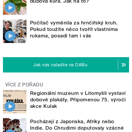
dubová kůra. Jak na to?
Počítač vyměnila za hrnčířský kruh.
Pokud toužíte něco tvořit vlastníma
rukama, posadí tam i vás
Jak nás naladíte na DABu
VÍCE Z POŘADU
Regionální muzeum v Litomyšli vystaví
dobové plakáty. Připomenou 75. výročí
akce Kulak
Pocházejí z Japonska, Afriky nebo
Indie. Do Chrudimi doputovaly vzácné