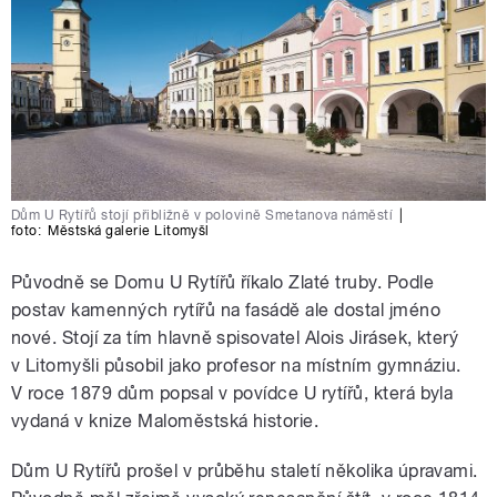
Dům U Rytířů stojí přibližně v polovině Smetanova náměstí
|
foto:
Městská galerie Litomyšl
Původně se Domu U Rytířů říkalo Zlaté truby. Podle
postav kamenných rytířů na fasádě ale dostal jméno
nové. Stojí za tím hlavně spisovatel Alois Jirásek, který
v Litomyšli působil jako profesor na místním gymnáziu.
V roce 1879 dům popsal v povídce U rytířů, která byla
vydaná v knize Maloměstská historie.
Dům U Rytířů prošel v průběhu staletí několika úpravami.