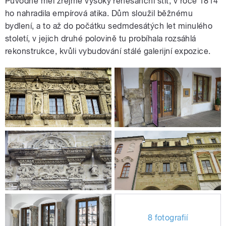
Původně měl zřejmě vysoký renesanční štít, v roce 1814
ho nahradila empírová atika. Dům sloužil běžnému
bydlení, a to až do počátku sedmdesátých let minulého
století, v jejich druhé polovině tu probíhala rozsáhlá
rekonstrukce, kvůli vybudování stálé galerijní expozice.
8 fotografií