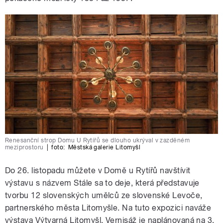
Renesanční strop Domu U Rytířů se dlouho ukrýval v zazděném
meziprostoru
|
foto:
Městská galerie Litomyšl
Do 26. listopadu můžete v Domě u Rytířů navštívit
výstavu s názvem Stále sa to deje, která představuje
tvorbu 12 slovenských umělců ze slovenské Levoče,
partnerského města Litomyšle. Na tuto expozici naváže
výstava Výtvarná Litomyšl. Vernisáž je naplánovaná na 3.