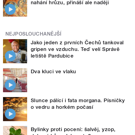
nahání hrůzu, přináší ale naději
NEJPOSLOUCHANĚJŠÍ
Jako jeden z prvních Čechů tankoval
gripen ve vzduchu. Teď velí Správě
letiště Pardubice
Dva kluci ve vlaku
Slunce pálící i fata morgana. Písničky
o vedru a horkém počasí
Bylinky proti pocení: šalvěj, yzop,