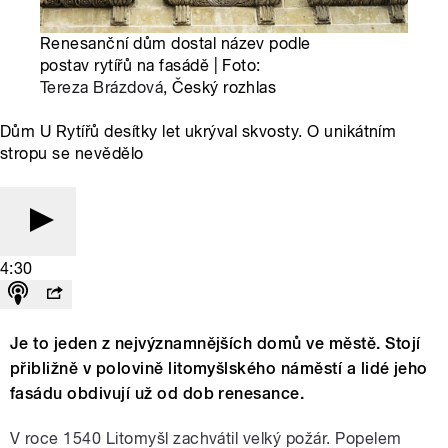
Renesanční dům dostal název podle
postav rytířů na fasádě | Foto:
Tereza Brázdová
, Český rozhlas
Dům U Rytířů desítky let ukrýval skvosty. O unikátním
stropu se nevědělo
4:30
Je to jeden z nejvýznamnějších domů ve městě. Stojí
přibližně v polovině litomyšlského náměstí a lidé jeho
fasádu obdivují už od dob renesance.
V roce 1540 Litomyšl zachvátil velký požár. Popelem