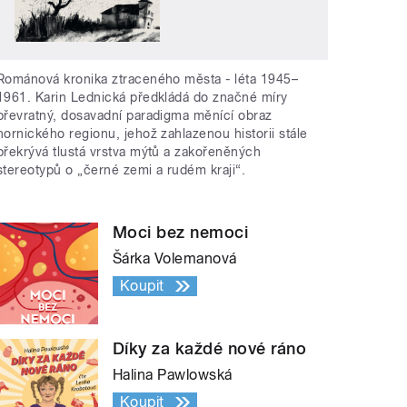
Románová kronika ztraceného města - léta 1945–
1961. Karin Lednická předkládá do značné míry
převratný, dosavadní paradigma měnící obraz
hornického regionu, jehož zahlazenou historii stále
překrývá tlustá vrstva mýtů a zakořeněných
stereotypů o „černé zemi a rudém kraji“.
Moci bez nemoci
Šárka Volemanová
Koupit
Díky za každé nové ráno
Halina Pawlowská
Koupit