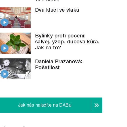
Dva kluci ve vlaku
Bylinky proti pocení:
šalvěj, yzop, dubová kůra.
Jak na to?
Daniela Pražanová:
Pošetilost
Jak nás naladíte na DABu