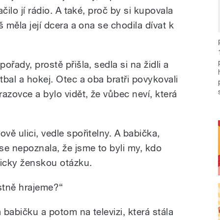
ačilo jí rádio. A také, proč by si kupovala
ýš měla její dcera a ona se chodila dívat k
ořady, prostě přišla, sedla si na židli a
tbal a hokej. Otec a oba bratři povykovali
azovce a bylo vidět, že vůbec neví, která
vě ulici, vedle spořitelny. A babička,
ase nepoznala, že jsme to byli my, kdo
ypicky ženskou otázku.
astně hrajeme?“
 babičku a potom na televizi, která stála