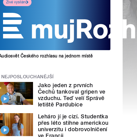
Živé vysílání
Audiosvět Českého rozhlasu na jednom místě
NEJPOSLOUCHANĚJŠÍ
Jako jeden z prvních
Čechů tankoval gripen ve
vzduchu. Teď velí Správě
letiště Pardubice
Leháro jí je cizí. Studentka
přes léto stihne americkou
univerzitu i dobrovolničení
ve Francii