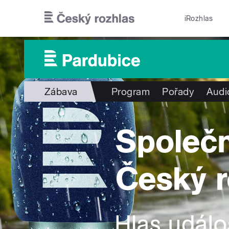
Přejít k hlavnímu obsahu
iRozhlas
Zábava
Program
Pořady
Audi