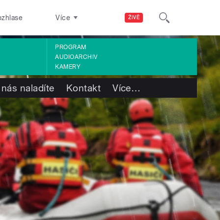
ozhlase
Více
ŽIVĚ
PROGRAM
AUDIOARCHIV
KAMERY
 nás naladíte
Kontakt
Více
…