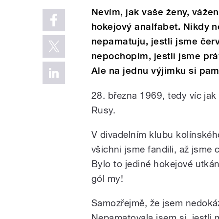
Nevím, jak vaše ženy, vážení
hokejový analfabet. Nikdy ne
nepamatuju, jestli jsme červ
nepochopím, jestli jsme prá
Ale na jednu výjimku si pam
28. března 1969, tedy víc jak 
Rusy.
V divadelním klubu kolínského
všichni jsme fandili, až jsme 
Bylo to jediné hokejové utkán
gól my!
Samozřejmě, že jsem nedokáza
Nepamatovala jsem si, jestli