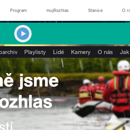
Program
mujRozhlas
Stanice
O r
oarchiv
Playlisty
Lidé
Kamery
O nás
Jak