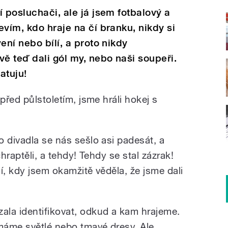
 posluchači, ale já jsem fotbalový a
vím, kdo hraje na čí branku, nikdy si
ení nebo bílí, a proto nikdy
vě teď dali gól my, nebo naši soupeři.
atuju!
před půlstoletím, jsme hráli hokej s
 divadla se nás sešlo asi padesát, a
chraptěli, a tehdy! Tehdy se stal zázrak!
í, kdy jsem okamžitě věděla, že jsme dali
la identifikovat, odkud a kam hrajeme.
 máme světlé nebo tmavé dresy. Ale