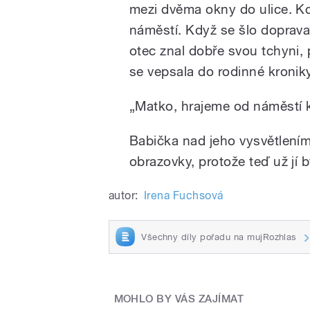
mezi dvěma okny do ulice. Kdy
náměstí. Když se šlo doprava,
otec znal dobře svou tchyni,
se vepsala do rodinné kroniky
„Matko, hrajeme od náměstí k
Babička nad jeho vysvětlením
obrazovky, protože teď už jí 
autor:
Irena Fuchsová
Všechny díly pořadu na mujRozhlas
MOHLO BY VÁS ZAJÍMAT