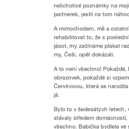
nelichotivé poznámky na moji 
partnerek, jestli na tom náh
A mimochodem, mě a ostatní 
rehabilitovat to, že s posled
jásot, my začínáme plakat rad
my, Češi, opět dokázali.
A to není všechno! Pokaždé, 
obrazovek, pokaždé si vzpom
Červínovou, která se narodil
já.
Bylo to v šedesátých letech, 
stávaly středem domácností, 
všechno. Babička bydlela ve 