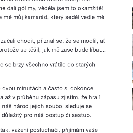
me dali gól my, věděla jsem to okamžitě!
e mě můj kamarád, který seděl vedle mě
ačali chodit, přiznal se, že se modlil, ať
otože se těšil, jak mě zase bude líbat...
 se brzy všechno vrátilo do starých
 dvou minutách a často si dokonce
a až v průběhu zápasu zjistím, že hrají
 náš národ jejich souboj sleduje se
e důležitý pro náš postup či sestup.
tak, vážení posluchači, přijímám vaše