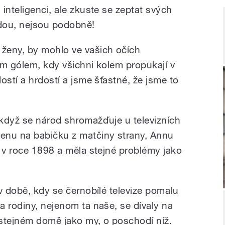
inteligenci, ale zkuste se zeptat svých
odou, nejsou podobně!
ženy, by mohlo ve vašich očích
ním gólem, kdy všichni kolem propukají v
ostí a hrdostí a jsme šťastné, že jsme to
když se národ shromažďuje u televizních
enu na babičku z matčiny strany, Annu
a v roce 1898 a měla stejné problémy jako
v době, kdy se černobílé televize pomalu
a rodiny, nejenom ta naše, se dívaly na
stejném domě jako my, o poschodí níž.