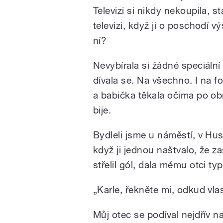
Televizi si nikdy nekoupila, st
televizi, když ji o poschodí v
ní?
Nevybírala si žádné speciální p
dívala se. Na všechno. I na fo
a babička těkala očima po obr
bije.
Bydleli jsme u náměstí, v Huso
když ji jednou naštvalo, že z
střelil gól, dala mému otci t
„Karle, řekněte mi, odkud vl
Můj otec se podíval nejdřív na