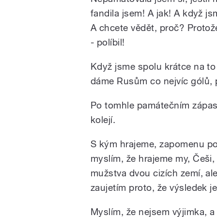
fandila jsem! A jak! A když js
A chcete vědět, proč? Protož
- políbil!
Když jsme spolu krátce na to z
dáme Rusům co nejvíc gólů, pr
Po tomhle památečním zápase
kolejí.
S kým hrajeme, zapomenu po
myslím, že hrajeme my, Češi, 
mužstva dvou cizích zemí, ale
zaujetím proto, že výsledek j
Myslím, že nejsem výjimka, a 