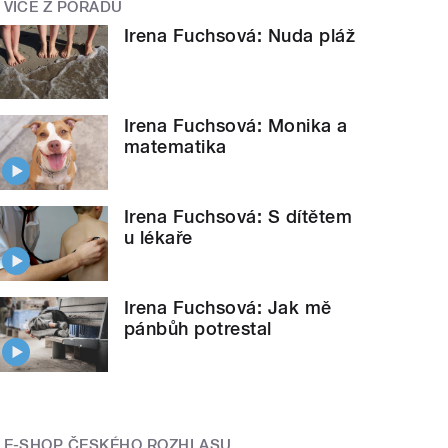
VÍCE Z POŘADU
Irena Fuchsová: Nuda pláž
Irena Fuchsová: Monika a
matematika
Irena Fuchsová: S dítětem
u lékaře
Irena Fuchsová: Jak mě
pánbůh potrestal
E-SHOP ČESKÉHO ROZHLASU