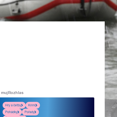
mujRozhlas
Hry a četby
Krimi
Pohádky
Pořady