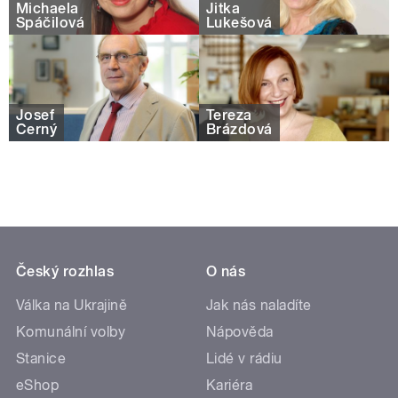
Michaela
Jitka
Spáčilová
Lukešová
Josef
Tereza
Černý
Brázdová
Český rozhlas
O nás
Válka na Ukrajině
Jak nás naladíte
Komunální volby
Nápověda
Stanice
Lidé v rádiu
eShop
Kariéra