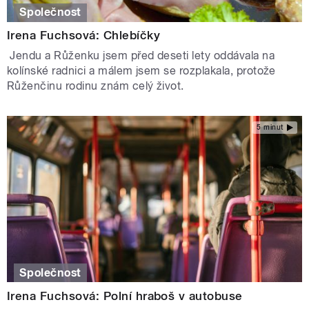
Společnost
Irena Fuchsová: Chlebíčky
Jendu a Růženku jsem před deseti lety oddávala na
kolínské radnici a málem jsem se rozplakala, protože
Růženčinu rodinu znám celý život.
5 minut
Společnost
Irena Fuchsová: Polní hraboš v autobuse