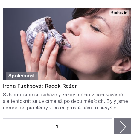
5 minut
Společnost
Irena Fuchsová: Radek Režen
S Janou jsme se scházely každý měsíc v naší kavárně,
ale tentokrát se uvidíme až po dvou měsících. Byly jsme
nemocné, problémy v práci, prostě nám to nevyšlo.
STRÁNKY
1
n