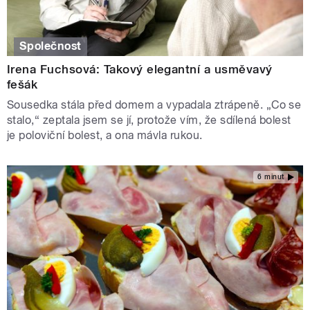
Společnost
Irena Fuchsová: Takový elegantní a usměvavý
fešák
Sousedka stála před domem a vypadala ztrápeně. „Co se
stalo,“ zeptala jsem se jí, protože vím, že sdílená bolest
je poloviční bolest, a ona mávla rukou.
6 minut