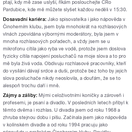
ptají, kdy mě zase uslyší, říkám poslouchejte ČRo
Pardubice, kde mě můžete slyšet každou neděli v 15:30.
Dosavadní kariéra:
Jako spisovatelka i jako nápověda v
Činoherním klubu, jsem byla mnohokrát na rozhlasových
vlnách zpovídána výbornými moderátory, byla jsem v
mnoha rozhlasových pořadech, a vždy jsem se u
mikrofonu cítila jako ryba ve vodě, protože jsem doslova
fyzicky cítila napojení posluchačů na moje slova a to pro
mě byla živá voda. Obdivuju rozhlasové pracovníky, kteří
do vysílání dávají srdce a duši, protože bez toho by jejich
slova posluchače nikdy neoslovila, a doufám, že se to
alespoň trochu daří i mně.
Zájmy a záliby:
Mými celoživotními koníčky a zároveň i
profesemi, je psaní a divadlo. V posledních letech přibyl k
těmto dvěma i rozhlas. U divadla jsem od roku 1968 a
zhruba stejnou dobu i píšu. Začínala jsem jako nápověda
v kolínském divadle a od roku 1994 pracuju jako