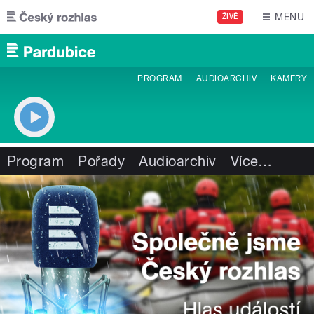
Přejít k hlavnímu obsahu
MENU
ŽIVĚ
PROGRAM
AUDIOARCHIV
KAMERY
Program
Pořady
Audioarchiv
Více
…