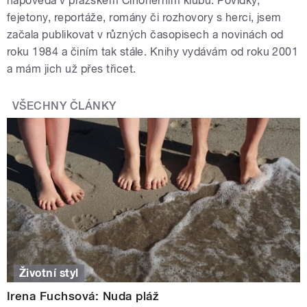
nápověda v pražském Činoherním klubu. Povídky,
fejetony, reportáže, romány či rozhovory s herci, jsem
začala publikovat v různých časopisech a novinách od
roku 1984 a činím tak stále. Knihy vydávám od roku 2001
a mám jich už přes třicet.
VŠECHNY ČLÁNKY
Životní styl
Irena Fuchsová: Nuda pláž