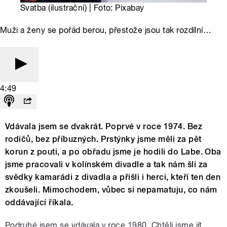
Svatba (ilustrační) | Foto: Pixabay
Muži a ženy se pořád berou, přestože jsou tak rozdílní…
4:49
Vdávala jsem se dvakrát. Poprvé v roce 1974. Bez
rodičů, bez příbuzných. Prstýnky jsme měli za pět
korun z pouti, a po obřadu jsme je hodili do Labe. Oba
jsme pracovali v kolínském divadle a tak nám šli za
svědky kamarádi z divadla a přišli i herci, kteří ten den
zkoušeli. Mimochodem, vůbec si nepamatuju, co nám
oddávající říkala.
Podruhé jsem se vdávala v roce 1980. Chtěli jsme jít