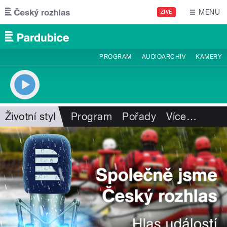
Přejít k hlavnímu obsahu
MENU
ŽIVĚ
PROGRAM
AUDIOARCHIV
KAMERY
Životní styl
Program
Pořady
Více
…