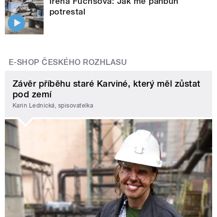
Irena Fuchsová: Jak mě pánbůh
potrestal
E-SHOP ČESKÉHO ROZHLASU
Závěr příběhu staré Karviné, který měl zůstat
pod zemí
Karin Lednická, spisovatelka