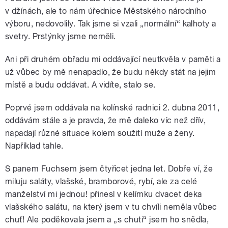
v džínách, ale to nám úřednice Městského národního
výboru, nedovolily. Tak jsme si vzali „normální“ kalhoty a
svetry. Prstýnky jsme neměli.
Ani při druhém obřadu mi oddávající neutkvěla v paměti a
už vůbec by mě nenapadlo, že budu někdy stát na jejim
místě a budu oddávat. A vidíte, stalo se.
Poprvé jsem oddávala na kolínské radnici 2. dubna 2011,
oddávám stále a je pravda, že mě daleko víc než dřív,
napadají různé situace kolem soužití muže a ženy.
Například tahle.
S panem Fuchsem jsem čtyřicet jedna let. Dobře ví, že
miluju saláty, vlašské, bramborové, rybí, ale za celé
manželství mi jednou! přinesl v kelímku dvacet deka
vlašského salátu, na který jsem v tu chvíli neměla vůbec
chuť! Ale poděkovala jsem a „s chutí“ jsem ho snědla,