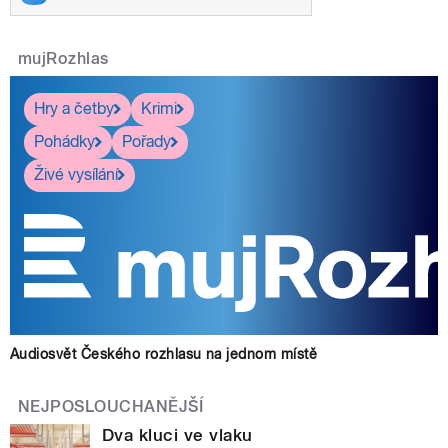
mujRozhlas
Hry a četby
Krimi
Pohádky
Pořady
Živé vysílání
Audiosvět Českého rozhlasu na jednom místě
NEJPOSLOUCHANĚJŠÍ
Dva kluci ve vlaku