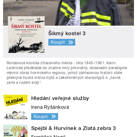
Šikmý kostel 3
Koupit
Románová kronika ztraceného města - léta 1945–1961. Karin
Lednická předkládá do značné míry převratný, dosavadní paradigma
měnící obraz hornického regionu, jehož zahlazenou historii stále
překrývá tlustá vrstva mýtů a zakořeněných stereotypů o „černé
zemi a rudém kraji“.
Hledání veřejné služby
Irena Ryšánková
Koupit
Spejbl & Hurvínek a Zlatá zebra 3