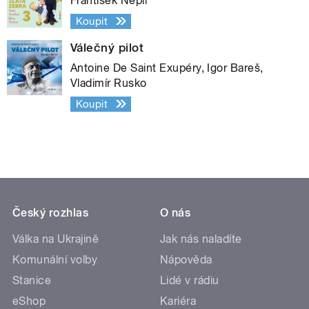
František Nepil
Koupit
Válečný pilot
Antoine De Saint Exupéry, Igor Bareš,
Vladimír Rusko
Koupit
Český rozhlas
O nás
Válka na Ukrajině
Jak nás naladíte
Komunální volby
Nápověda
Stanice
Lidé v rádiu
eShop
Kariéra