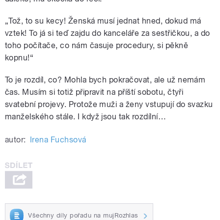
„Tož, to su kecy! Ženská musí jednat hned, dokud má
vztek! To já si teď zajdu do kanceláře za sestřičkou, a do
toho počítače, co nám časuje procedury, si pěkně
kopnu!“
To je rozdíl, co? Mohla bych pokračovat, ale už nemám
čas. Musím si totiž připravit na příští sobotu, čtyři
svatební projevy. Protože muži a ženy vstupují do svazku
manželského stále. I když jsou tak rozdílní…
autor:
Irena Fuchsová
Všechny díly pořadu na mujRozhlas