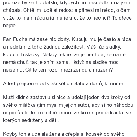
protože by se ho dotklo, kdybych ho nesnědla, což jsem
chápala. Chtěl mi udělat radost a přinesl mi něco, o čem
ví, že to mám ráda a já mu řeknu, že to nechci? To přece
nejde.
Pan Fuchs má zase rád dorty. Kupuju mu je často a ráda
a nedělám z toho žádnou záležitost. Máš rád sladký,
koupím ti sladký. Někdy řekne, že je nechce, že na ně
nemá chuť, tak je sním sama, i když na sladké moc
nejsem... Cítíte ten rozdíl mezi ženou a mužem?
A teď přejdeme od vlašského salátu a dortů, k močení.
Muži klidně zastaví u silnice a udělají jeden dva kroky od
svého miláčka (tím myslím jejich auto), aby si ho náhodou
nepočůrali. Je jim úplně jedno, že kolem projíždí auta, ve
kterých sedí ženy a děti.
Kdyby tohle udělala žena a dřepla si kousek od svého