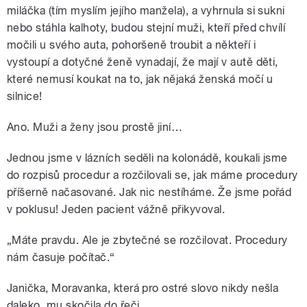
miláčka (tím myslím jejího manžela), a vyhrnula si sukni
nebo stáhla kalhoty, budou stejní muži, kteří před chvílí
močili u svého auta, pohoršeně troubit a někteří i
vystoupí a dotyčné ženě vynadají, že mají v autě děti,
které nemusí koukat na to, jak nějaká ženská močí u
silnice!
Ano. Muži a ženy jsou prostě jiní…
Jednou jsme v lázních seděli na kolonádě, koukali jsme
do rozpisů procedur a rozčilovali se, jak máme procedury
příšerně načasované. Jak nic nestíháme. Že jsme pořád
v poklusu! Jeden pacient vážně přikyvoval.
„Máte pravdu. Ale je zbytečné se rozčilovat. Procedury
nám časuje počítač.“
Janička, Moravanka, která pro ostré slovo nikdy nešla
daleko, mu skočila do řeči.