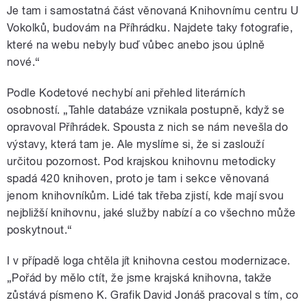
Je tam i samostatná část věnovaná Knihovnímu centru U
Vokolků, budovám na Příhrádku. Najdete taky fotografie,
které na webu nebyly buď vůbec anebo jsou úplně
nové.“
Podle Kodetové nechybí ani přehled literárních
osobností. „Tahle databáze vznikala postupně, když se
opravoval Příhrádek. Spousta z nich se nám nevešla do
výstavy, která tam je. Ale myslíme si, že si zaslouží
určitou pozornost. Pod krajskou knihovnu metodicky
spadá 420 knihoven, proto je tam i sekce věnovaná
jenom knihovníkům. Lidé tak třeba zjistí, kde mají svou
nejbližší knihovnu, jaké služby nabízí a co všechno může
poskytnout.“
I v případě loga chtěla jít knihovna cestou modernizace.
„Pořád by mělo ctít, že jsme krajská knihovna, takže
zůstává písmeno K. Grafik David Jonáš pracoval s tím, co