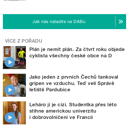
Jak nás naladíte na DABu
VÍCE Z POŘADU
Plán je nemít plán. Za čtvrt roku objede
cyklista všechny české obce na D
Jako jeden z prvních Čechů tankoval
gripen ve vzduchu. Teď velí Správě
letiště Pardubice
Leháro jí je cizí. Studentka přes léto
stihne americkou univerzitu
i dobrovolničení ve Francii