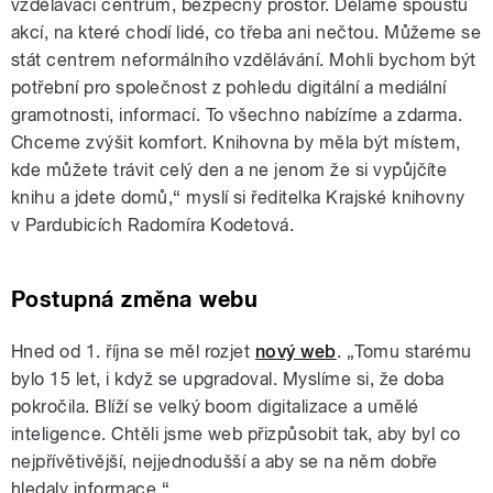
vzdělávací centrum, bezpečný prostor. Děláme spoustu
akcí, na které chodí lidé, co třeba ani nečtou. Můžeme se
stát centrem neformálního vzdělávání. Mohli bychom být
potřební pro společnost z pohledu digitální a mediální
gramotnosti, informací. To všechno nabízíme a zdarma.
Chceme zvýšit komfort. Knihovna by měla být místem,
kde můžete trávit celý den a ne jenom že si vypůjčíte
knihu a jdete domů,“ myslí si ředitelka Krajské knihovny
v Pardubicích Radomíra Kodetová.
Postupná změna webu
Hned od 1. října se měl rozjet
nový web
. „Tomu starému
bylo 15 let, i když se upgradoval. Myslíme si, že doba
pokročila. Blíží se velký boom digitalizace a umělé
inteligence. Chtěli jsme web přizpůsobit tak, aby byl co
nejpřívětivější, nejjednodušší a aby se na něm dobře
hledaly informace.“