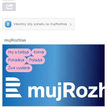
Všechny díly pořadu na mujRozhlas
mujRozhlas
Hry a četby
Krimi
Pohádky
Pořady
Živé vysílání