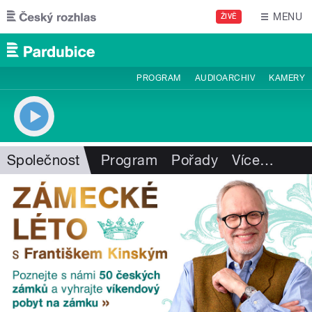
Přejít k hlavnímu obsahu
MENU
ŽIVĚ
PROGRAM
AUDIOARCHIV
KAMERY
Společnost
Program
Pořady
Více
…