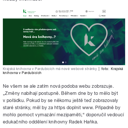
Krajská knihovna v Pardubicích má nové webové stránky
|
foto:
Krajská
knihovna v Pardubicích
Ne všem se ale zatím nová podoba webu zobrazuje.
„Změny nabíhají postupně. Během dne by to mělo být
v pořádku. Pokud by se někomu ještě teď zobrazovaly
staré stránky, měl by za https doplnit www. Případně by
mohlo pomoct vymazání mezipaměti,“ doporučil vedoucí
edukačního oddělení knihovny Radek Haňka.