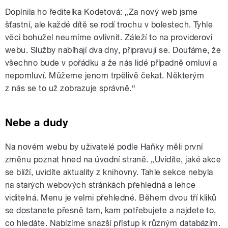
Doplnila ho ředitelka Kodetová: „Za nový web jsme
šťastní, ale každé dítě se rodí trochu v bolestech. Tyhle
věci bohužel neumíme ovlivnit. Záleží to na providerovi
webu. Služby nabíhají dva dny, připravují se. Doufáme, že
všechno bude v pořádku a že nás lidé případně omluví a
nepomluví. Můžeme jenom trpělivě čekat. Některým
z nás se to už zobrazuje správně.“
Nebe a dudy
Na novém webu by uživatelé podle Haňky měli první
změnu poznat hned na úvodní straně. „Uvidíte, jaké akce
se blíží, uvidíte aktuality z knihovny. Tahle sekce nebyla
na starých webových stránkách přehledná a lehce
viditelná. Menu je velmi přehledné. Během dvou tří kliků
se dostanete přesně tam, kam potřebujete a najdete to,
co hledáte. Nabízíme snazší přístup k různým databázím.