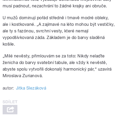
musí padnout, nezachrání to žádné krajky ani obruče.
U mužů dominují pořád středně i tmavě modré obleky,
ale i kostkované. „A zajímavé na léto mohou být vestičky,
ale ty s fazónou, svrchní vesty, které nemají
vypodšívkovaná záda. Základem je do barvy sladěná
košile.
„Milé nevěsty, přimlouvám se za toto: Nikdy nelaďte
ženicha do barvy svatební tabule, ale vždy k nevěstě,
abyste spolu vytvořili dokonalý harmonický pár,“ uzavírá
Miroslava Zurianová.
autor:
Jitka Slezáková