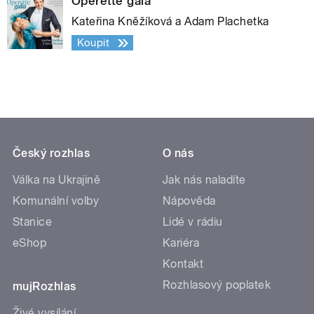
Operette gala
Kateřina Kněžíková a Adam Plachetka
Koupit
Český rozhlas
O nás
Válka na Ukrajině
Jak nás naladíte
Komunální volby
Nápověda
Stanice
Lidé v rádiu
eShop
Kariéra
Kontakt
Rozhlasový poplatek
mujRozhlas
Živé vysílání