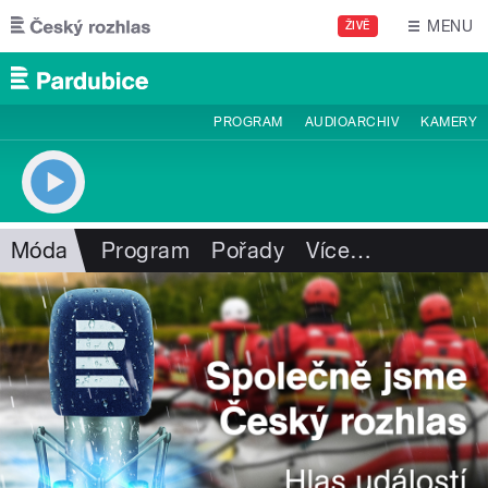
Přejít k hlavnímu obsahu
MENU
ŽIVĚ
PROGRAM
AUDIOARCHIV
KAMERY
Móda
Program
Pořady
Více
…