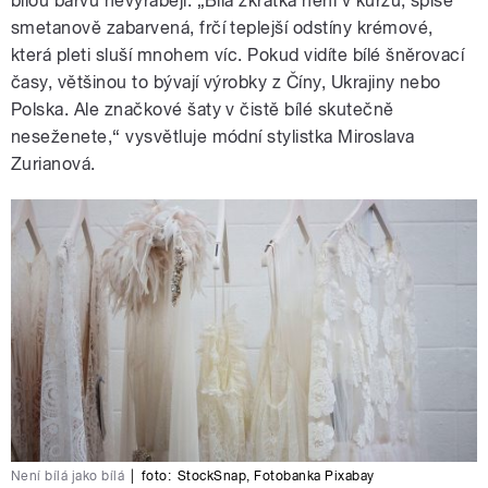
bílou barvu nevyrábějí. „Bílá zkrátka není v kurzu, spíše
smetanově zabarvená, frčí teplejší odstíny krémové,
která pleti sluší mnohem víc. Pokud vidíte bílé šněrovací
časy, většinou to bývají výrobky z Číny, Ukrajiny nebo
Polska. Ale značkové šaty v čistě bílé skutečně
neseženete,“ vysvětluje módní stylistka Miroslava
Zurianová.
Není bílá jako bílá
|
foto:
StockSnap
,
Fotobanka Pixabay