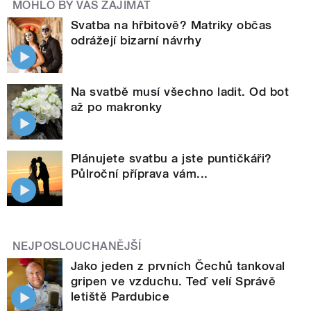
MOHLO BY VÁS ZAJÍMAT
Svatba na hřbitově? Matriky občas
odrážejí bizarní návrhy
Na svatbě musí všechno ladit. Od bot
až po makronky
Plánujete svatbu a jste puntičkáři?
Půlroční příprava vám...
NEJPOSLOUCHANĚJŠÍ
Jako jeden z prvních Čechů tankoval
gripen ve vzduchu. Teď velí Správě
letiště Pardubice