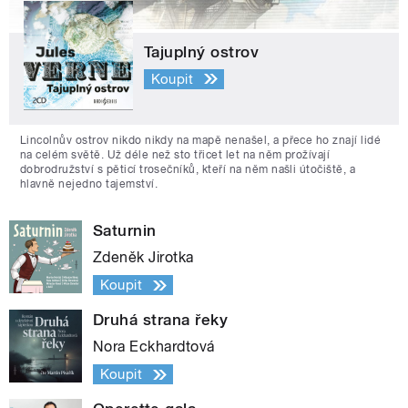
Tajuplný ostrov
Koupit
Lincolnův ostrov nikdo nikdy na mapě nenašel, a přece ho znají lidé
na celém světě. Už déle než sto třicet let na něm prožívají
dobrodružství s pěticí trosečníků, kteří na něm našli útočiště, a
hlavně nejedno tajemství.
Saturnin
Zdeněk Jirotka
Koupit
Druhá strana řeky
Nora Eckhardtová
Koupit