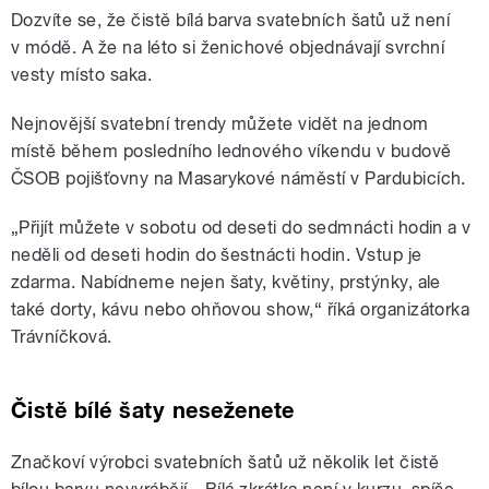
Dozvíte se, že čistě bílá barva svatebních šatů už není
v módě. A že na léto si ženichové objednávají svrchní
vesty místo saka.
Nejnovější svatební trendy můžete vidět na jednom
místě během posledního lednového víkendu v budově
ČSOB pojišťovny na Masarykové náměstí v Pardubicích.
„Přijít můžete v sobotu od deseti do sedmnácti hodin a v
neděli od deseti hodin do šestnácti hodin. Vstup je
zdarma. Nabídneme nejen šaty, květiny, prstýnky, ale
také dorty, kávu nebo ohňovou show,“ říká organizátorka
Trávníčková.
Čistě bílé šaty neseženete
Značkoví výrobci svatebních šatů už několik let čistě