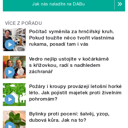
Jak nás naladíte na DABu
VÍCE Z POŘADU
Počítač vyměnila za hrnčířský kruh.
Pokud toužíte něco tvořit vlastníma
rukama, posadí tam i vás
Vedro nejlíp ustojíte v kočárkárně
s křížovkou, radí s nadhledem
záchranář
Požáry i kroupy provázejí letošní horké
léto. Jak pojistit majetek proti živelním
pohromám?
Bylinky proti pocení: šalvěj, yzop,
dubová kůra. Jak na to?