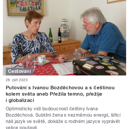
Cestování
28. září 2020
Putování s Ivanou Bozděchovou a s češtinou
kolem světa aneb Přežila temno, přežije
i globalizaci
Optimisticky vidí budoucnost češtiny Ivana
Bozděchová. Subtilní žena s nezměrnou energií, šířící
náš jazyk ve světě, dokáže o rodném jazyce vyprávět
velice poutavě.