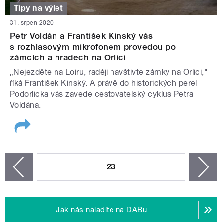
Tipy na výlet
31. srpen 2020
Petr Voldán a František Kinský vás
s rozhlasovým mikrofonem provedou po
zámcích a hradech na Orlici
„Nejezděte na Loiru, raději navštivte zámky na Orlici,"
říká František Kinský. A právě do historických perel
Podorlicka vás zavede cestovatelský cyklus Petra
Voldána.
STRÁNKY
23
n
zí
Jak nás naladíte na DABu