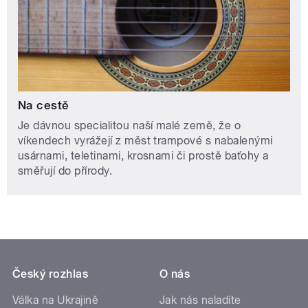
Na cestě
Je dávnou specialitou naší malé země, že o
víkendech vyrážejí z měst trampové s nabalenými
usárnami, teletinami, krosnami či prostě baťohy a
směřují do přírody.
Český rozhlas
O nás
Válka na Ukrajině
Jak nás naladíte