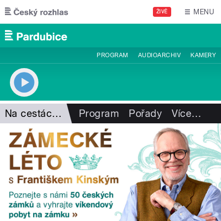
Přejít k hlavnímu obsahu
MENU
ŽIVĚ
PROGRAM
AUDIOARCHIV
KAMERY
Na cestách s P. Voldánem
Program
Pořady
Více
…