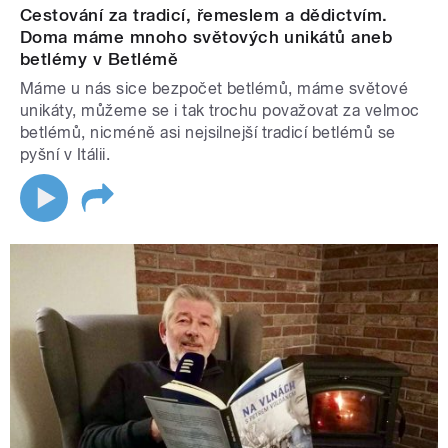
Cestování za tradicí, řemeslem a dědictvím.
Doma máme mnoho světových unikátů aneb
betlémy v Betlémě
Máme u nás sice bezpočet betlémů, máme světové
unikáty, můžeme se i tak trochu považovat za velmoc
betlémů, nicméně asi nejsilnejší tradicí betlémů se
pyšní v Itálii.