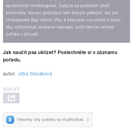
společnosti ornitologické. Zabývá se potíráním ptačí
kriminality, kterou způsobují lidé dravým ptákům. Její psi
chesapeake Bay retrívři Viky a Irbis jsou vycvičeni k tomu,
aby vyčenichali otrávené návnady, kvůli kterým umírají
zvířata v přírodě.
Jak naučit psa uklízet? Poslechněte si v záznamu
pořadu.
autor:
Jitka Slezáková
Všechny díly pořadu na mujRozhlas