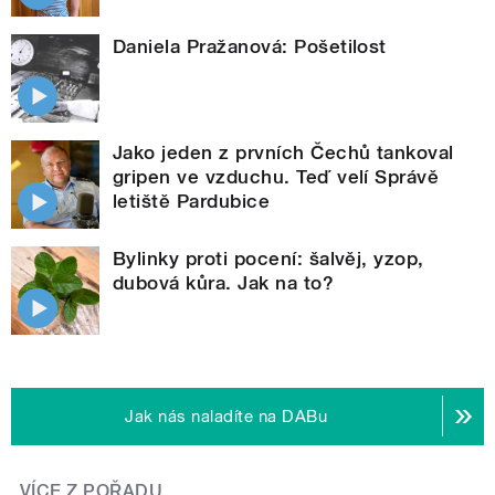
Daniela Pražanová: Pošetilost
Jako jeden z prvních Čechů tankoval
gripen ve vzduchu. Teď velí Správě
letiště Pardubice
Bylinky proti pocení: šalvěj, yzop,
dubová kůra. Jak na to?
Jak nás naladíte na DABu
VÍCE Z POŘADU