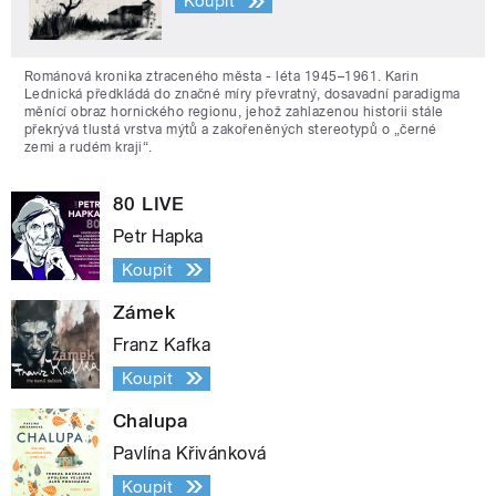
Koupit
Románová kronika ztraceného města - léta 1945–1961. Karin
Lednická předkládá do značné míry převratný, dosavadní paradigma
měnící obraz hornického regionu, jehož zahlazenou historii stále
překrývá tlustá vrstva mýtů a zakořeněných stereotypů o „černé
zemi a rudém kraji“.
80 LIVE
Petr Hapka
Koupit
Zámek
Franz Kafka
Koupit
Chalupa
Pavlína Křivánková
Koupit