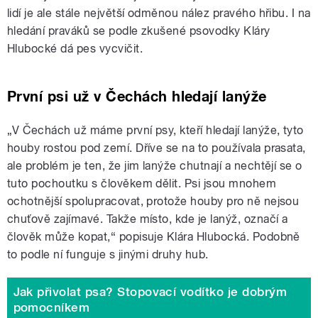
lidí je ale stále největší odměnou nález pravého hřibu. I na
hledání praváků se podle zkušené psovodky Kláry
Hlubocké dá pes vycvičit.
První psi už v Čechách hledají lanýže
„V Čechách už máme první psy, kteří hledají lanýže, tyto
houby rostou pod zemí. Dříve se na to používala prasata,
ale problém je ten, že jim lanýže chutnají a nechtějí se o
tuto pochoutku s člověkem dělit. Psi jsou mnohem
ochotnější spolupracovat, protože houby pro ně nejsou
chuťově zajímavé. Takže místo, kde je lanýž, označí a
člověk může kopat,“ popisuje Klára Hlubocká. Podobně
to podle ní funguje s jinými druhy hub.
Jak přivolat psa? Stopovací vodítko je dobrým
pomocníkem