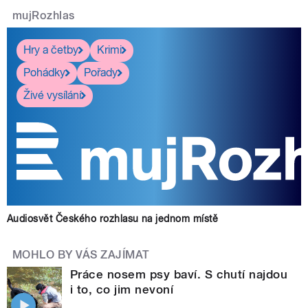
mujRozhlas
Hry a četby
Krimi
Pohádky
Pořady
Živé vysílání
Audiosvět Českého rozhlasu na jednom místě
MOHLO BY VÁS ZAJÍMAT
Práce nosem psy baví. S chutí najdou
i to, co jim nevoní