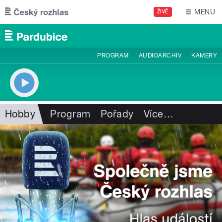
Přejít k hlavnímu obsahu
MENU
ŽIVĚ
PROGRAM
AUDIOARCHIV
KAMERY
Hobby
Program
Pořady
Více
…