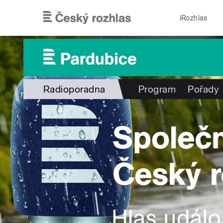
Přejít k hlavnímu obsahu
iRozhlas
Radioporadna
Program
Pořady