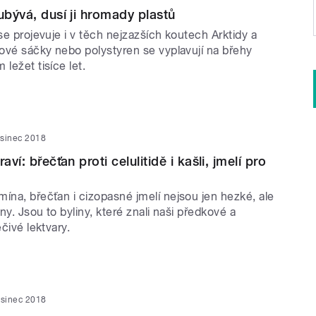
ubývá, dusí ji hromady plastů
 se projevuje i v těch nejzazších koutech Arktidy a
tové sáčky nebo polystyren se vyplavují na břehy
 ležet tisíce let.
osinec 2018
aví: břečťan proti celulitidě i kašli, jmelí pro
ína, břečťan i cizopasné jmelí nejsou jen hezké, ale
iny. Jsou to byliny, které znali naši předkové a
éčivé lektvary.
osinec 2018