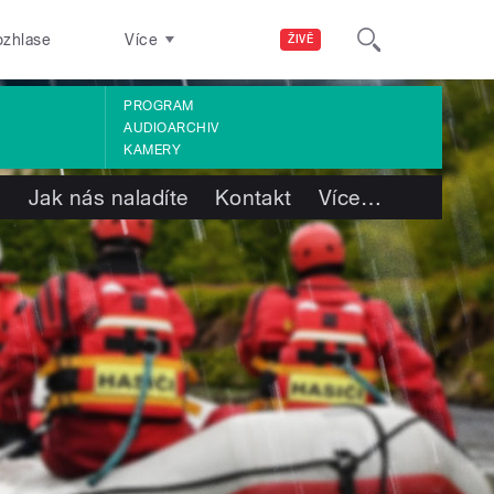
ozhlase
Více
ŽIVĚ
PROGRAM
AUDIOARCHIV
KAMERY
s
Jak nás naladíte
Kontakt
Více
…