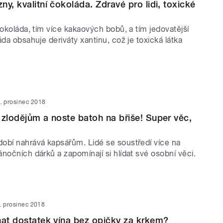
y, kvalitní čokoláda. Zdravé pro lidi, toxické
čokoláda, tím více kakaových bobů, a tím jedovatější
áda obsahuje deriváty xantinu, což je toxická látka
. prosinec 2018
 zlodějům a noste batoh na břiše! Super věc,
obí nahrává kapsářům. Lidé se soustředí více na
nočních dárků a zapomínají si hlídat své osobní věci.
. prosinec 2018
nat dostatek vína bez opičky za krkem?