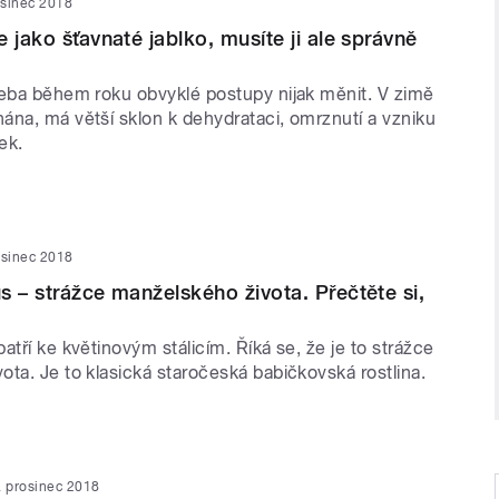
osinec 2018
 jako šťavnaté jablko, musíte ji ale správně
řeba během roku obvyklé postupy nijak měnit. V zimě
ána, má větší sklon k dehydrataci, omrznutí a vzniku
ek.
osinec 2018
s – strážce manželského života. Přečtěte si,
atří ke květinovým stálicím. Říká se, že je to strážce
ta. Je to klasická staročeská babičkovská rostlina.
. prosinec 2018