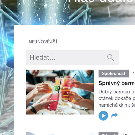
NEJNOVĚJŠÍ
Společnost
1
Správný barm
Dobrý barman by 
otázek dokáže po
namíchá drink ši