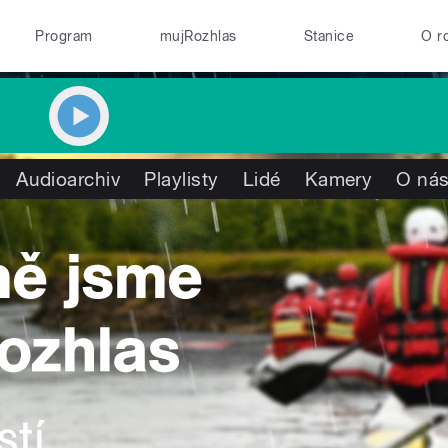
Program
mujRozhlas
Stanice
O r
Audioarchiv
Playlisty
Lidé
Kamery
O ná