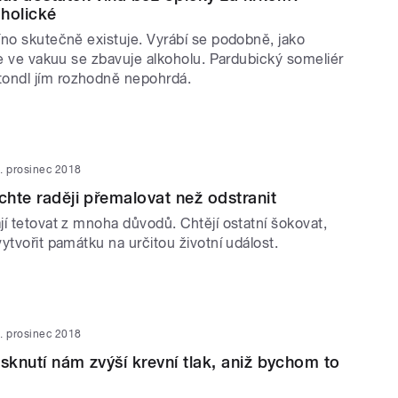
holické
íno skutečně existuje. Vyrábí se podobně, jako
le ve vakuu se zbavuje alkoholu. Pardubický someliér
ndl jím rozhodně nepohrdá.
. prosinec 2018
chte raději přemalovat než odstranit
í tetovat z mnoha důvodů. Chtějí ostatní šokovat,
ytvořit památku na určitou životní událost.
. prosinec 2018
esknutí nám zvýší krevní tlak, aniž bychom to