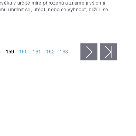
ověka v určité míře přirozená a známe ji všichni.
 ubránit se, utéct, nebo se vyhnout, blíží-li se
8
159
160
161
162
163
následující ›
poslední