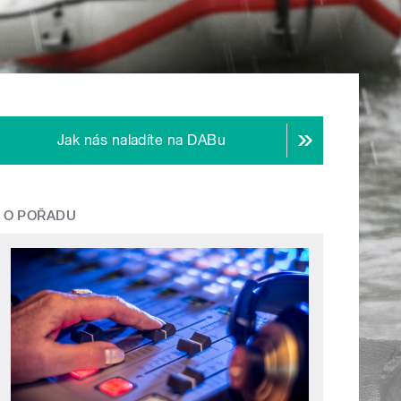
Jak nás naladíte na DABu
O POŘADU