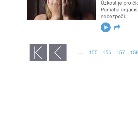
Úzkost je pro čl
Pomáhá organismu
nebezpečí.
STRÁNKY
…
155
156
157
15
« první
‹ předchozí