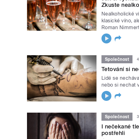
Zkuste nealko
Nealkoholické v
klasické víno, a
Roman Nimmerto
Společnost
4
Tetování si ne
Lidé se nechávaj
nebo si nechat v
Společnost
3
I nečekané tl
postřehli