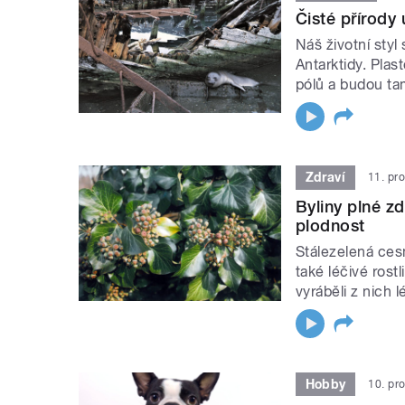
Čisté přírody 
Náš životní styl
Antarktidy. Plas
pólů a budou tam
Zdraví
11. pr
Byliny plné zdr
plodnost
Stálezelená cesm
také léčivé rostl
vyráběli z nich l
Hobby
10. pr