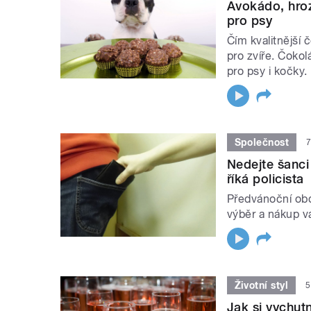
Avokádo, hrozn
pro psy
Čím kvalitnější 
pro zvíře. Čokol
pro psy i kočky.
Společnost
7
Nedejte šanci
říká policista
Předvánoční obd
výběr a nákup vá
Životní styl
5
Jak si vychut