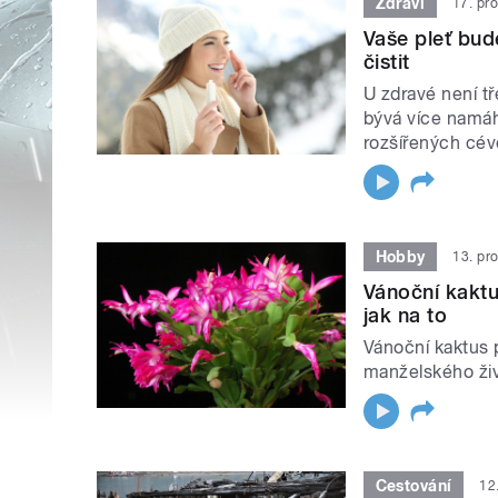
Zdraví
17. pr
Vaše pleť bude
čistit
U zdravé není t
bývá více namáh
rozšířených cév
Hobby
13. pr
Vánoční kaktu
jak na to
Vánoční kaktus p
manželského živo
Cestování
12