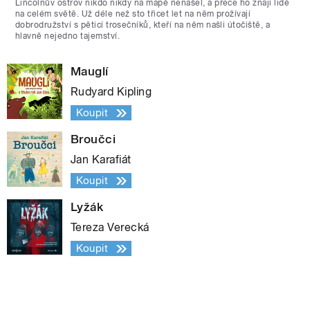
Lincolnův ostrov nikdo nikdy na mapě nenašel, a přece ho znají lidé
na celém světě. Už déle než sto třicet let na něm prožívají
dobrodružství s pěticí trosečníků, kteří na něm našli útočiště, a
hlavně nejedno tajemství.
Mauglí
Rudyard Kipling
Koupit
Broučci
Jan Karafiát
Koupit
Lyžák
Tereza Verecká
Koupit