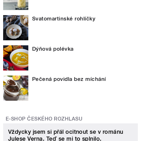
Svatomartinské rohlíčky
Dýňová polévka
Pečená povidla bez míchání
E-SHOP ČESKÉHO ROZHLASU
Vždycky jsem si přál ocitnout se v románu
Julese Verna. Teď se mi to splnilo.