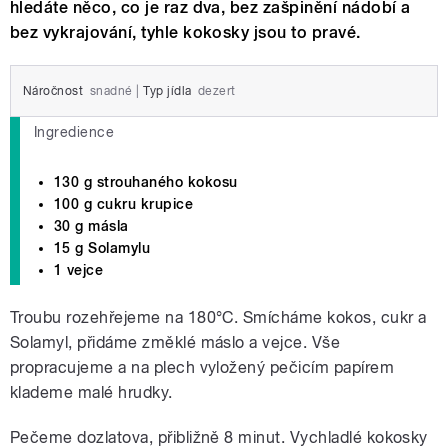
hledáte něco, co je raz dva, bez zašpinění nádobí a
bez vykrajování, tyhle kokosky jsou to pravé.
Náročnost
snadné
|
Typ jídla
dezert
Ingredience
130 g strouhaného kokosu
100 g cukru krupice
30 g másla
15 g Solamylu
1 vejce
Troubu rozehřejeme na 180°C. Smícháme kokos, cukr a
Solamyl, přidáme změklé máslo a vejce. Vše
propracujeme a na plech vyložený pečicím papírem
klademe malé hrudky.
Pečeme dozlatova, přibližně 8 minut. Vychladlé kokosky