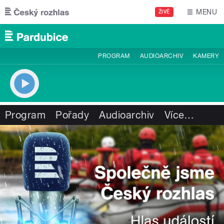
Přejít k hlavnímu obsahu
MENU
ŽIVĚ
PROGRAM
AUDIOARCHIV
KAMERY
Program
Pořady
Audioarchiv
Více
…