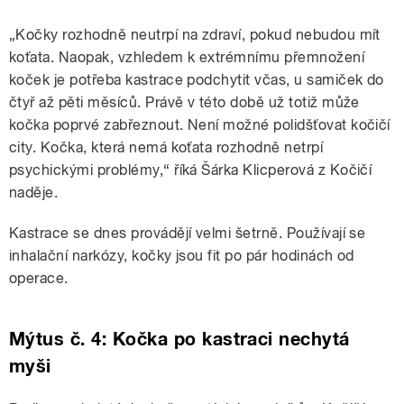
„Kočky rozhodně neutrpí na zdraví, pokud nebudou mít
koťata. Naopak, vzhledem k extrémnímu přemnožení
koček je potřeba kastrace podchytit včas, u samiček do
čtyř až pěti měsíců. Právě v této době už totiž může
kočka poprvé zabřeznout. Není možné polidšťovat kočičí
city. Kočka, která nemá koťata rozhodně netrpí
psychickými problémy,“ říká Šárka Klicperová z Kočičí
naděje.
Kastrace se dnes provádějí velmi šetrně. Používají se
inhalační narkózy, kočky jsou fit po pár hodinách od
operace.
Mýtus č. 4: Kočka po kastraci nechytá
myši