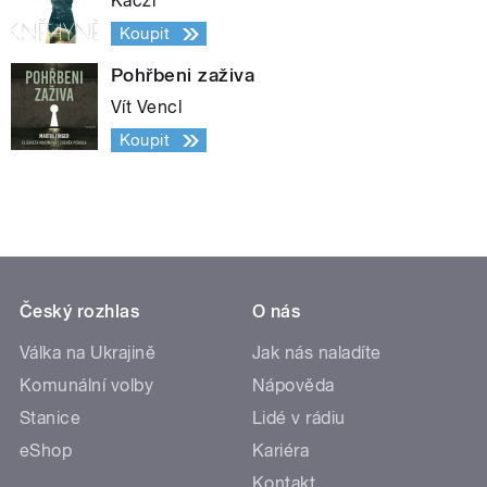
Kaczi
Koupit
Pohřbeni zaživa
Vít Vencl
Koupit
Český rozhlas
O nás
Válka na Ukrajině
Jak nás naladíte
Komunální volby
Nápověda
Stanice
Lidé v rádiu
eShop
Kariéra
Kontakt