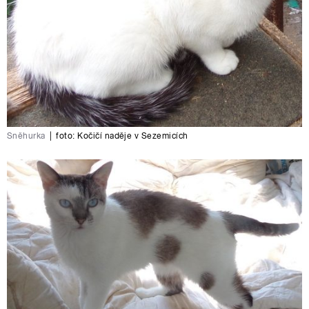
Sněhurka
|
foto:
Kočičí naděje v Sezemicích