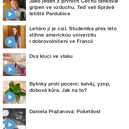
Jako jeden z prvních Čechů tankoval
gripen ve vzduchu. Teď velí Správě
letiště Pardubice
Leháro jí je cizí. Studentka přes léto
stihne americkou univerzitu
i dobrovolničení ve Francii
Dva kluci ve vlaku
Bylinky proti pocení: šalvěj, yzop,
dubová kůra. Jak na to?
Daniela Pražanová: Pošetilost