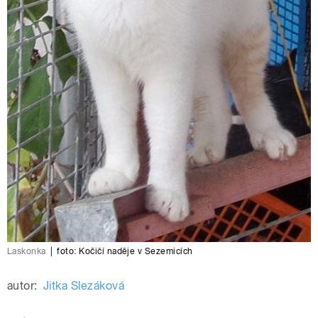
Laskonka
|
foto:
Kočičí naděje v Sezemicích
autor:
Jitka Slezáková