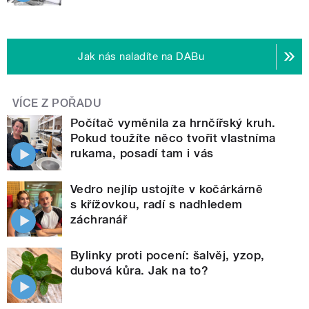
Jak nás naladíte na DABu
VÍCE Z POŘADU
Počítač vyměnila za hrnčířský kruh.
Pokud toužíte něco tvořit vlastníma
rukama, posadí tam i vás
Vedro nejlíp ustojíte v kočárkárně
s křížovkou, radí s nadhledem
záchranář
Bylinky proti pocení: šalvěj, yzop,
dubová kůra. Jak na to?