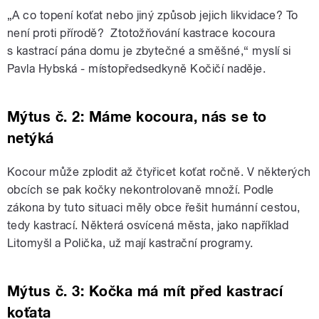
„A co topení koťat nebo jiný způsob jejich likvidace? To
není proti přírodě? Ztotožňování kastrace kocoura
s kastrací pána domu je zbytečné a směšné,“ myslí si
Pavla Hybská - místopředsedkyně Kočičí naděje.
Mýtus č. 2: Máme kocoura, nás se to
netýká
Kocour může zplodit až čtyřicet koťat ročně. V některých
obcích se pak kočky nekontrolovaně množí. Podle
zákona by tuto situaci měly obce řešit humánní cestou,
tedy kastrací. Některá osvícená města, jako například
Litomyšl a Polička, už mají kastrační programy.
Mýtus č. 3: Kočka má mít před kastrací
koťata