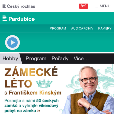
Přejít k hlavnímu obsahu
MENU
ŽIVĚ
PROGRAM
AUDIOARCHIV
KAMERY
Hobby
Program
Pořady
Více
…