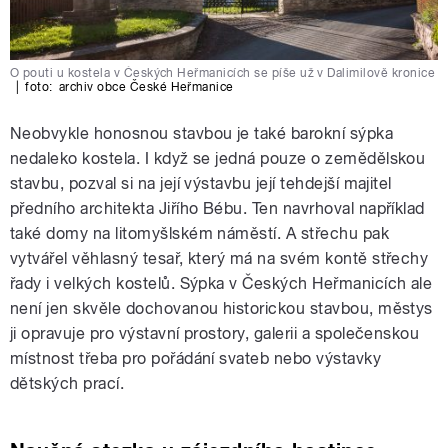
O pouti u kostela v Českých Heřmanicích se píše už v Dalimilově kronice
|
foto:
archiv obce České Heřmanice
Neobvykle honosnou stavbou je také barokní sýpka
nedaleko kostela. I když se jedná pouze o zemědělskou
stavbu, pozval si na její výstavbu její tehdejší majitel
předního architekta Jiřího Bébu. Ten navrhoval například
také domy na litomyšlském náměstí. A střechu pak
vytvářel věhlasný tesař, který má na svém kontě střechy
řady i velkých kostelů. Sýpka v Českých Heřmanicích ale
není jen skvěle dochovanou historickou stavbou, městys
ji opravuje pro výstavní prostory, galerii a společenskou
místnost třeba pro pořádání svateb nebo výstavky
dětských prací.