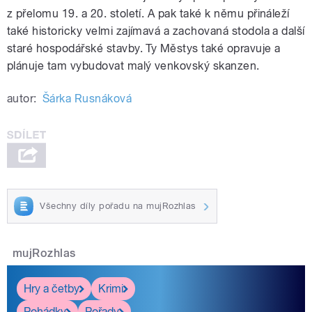
z přelomu 19. a 20. století. A pak také k němu přináleží
také historicky velmi zajímavá a zachovaná stodola a další
staré hospodářské stavby. Ty Městys také opravuje a
plánuje tam vybudovat malý venkovský skanzen.
autor:
Šárka Rusnáková
Všechny díly pořadu na mujRozhlas
mujRozhlas
Hry a četby
Krimi
Pohádky
Pořady