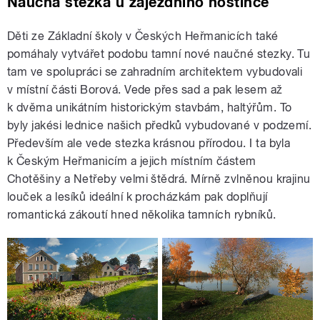
Naučná stezka u zájezdního hostince
Děti ze Základní školy v Českých Heřmanicích také
pomáhaly vytvářet podobu tamní nové naučné stezky. Tu
tam ve spolupráci se zahradním architektem vybudovali
v místní části Borová. Vede přes sad a pak lesem až
k dvěma unikátním historickým stavbám, haltýřům. To
byly jakési lednice našich předků vybudované v podzemí.
Především ale vede stezka krásnou přírodou. I ta byla
k Českým Heřmanicím a jejich místním částem
Chotěšiny a Netřeby velmi štědrá. Mírně zvlněnou krajinu
louček a lesíků ideální k procházkám pak doplňují
romantická zákoutí hned několika tamních rybníků.