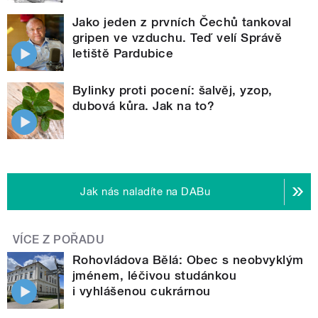
Jako jeden z prvních Čechů tankoval
gripen ve vzduchu. Teď velí Správě
letiště Pardubice
Bylinky proti pocení: šalvěj, yzop,
dubová kůra. Jak na to?
Jak nás naladíte na DABu
VÍCE Z POŘADU
Rohovládova Bělá: Obec s neobvyklým
jménem, léčivou studánkou
i vyhlášenou cukrárnou