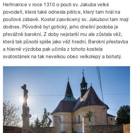
Heřmanice v roce 1310 o pouti sv. Jakuba velká
povodeň, která také odnesla pištce, který tam hrál na
pouťové zábavě. Kostel zasvěcený sv. Jakubovi tam mají
dodnes. Původně byl gotický, jeho dnešní podoba je
převážně barokní. Z doby nejstarší mu ale zůstala věž,
která tak působí spíše jako věž hradní. Barokní přestavba
a hlavně výzdoba pak učinila z tohoto kostela
svatostánek na tak nevelkou obec velkolepý a bohatý.