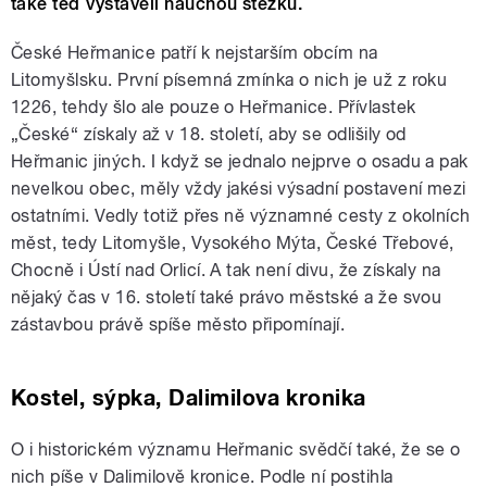
také teď vystavěli naučnou stezku.
České Heřmanice patří k nejstarším obcím na
Litomyšlsku. První písemná zmínka o nich je už z roku
1226, tehdy šlo ale pouze o Heřmanice. Přívlastek
„České“ získaly až v 18. století, aby se odlišily od
Heřmanic jiných. I když se jednalo nejprve o osadu a pak
nevelkou obec, měly vždy jakési výsadní postavení mezi
ostatními. Vedly totiž přes ně významné cesty z okolních
měst, tedy Litomyšle, Vysokého Mýta, České Třebové,
Chocně i Ústí nad Orlicí. A tak není divu, že získaly na
nějaký čas v 16. století také právo městské a že svou
zástavbou právě spíše město připomínají.
Kostel, sýpka, Dalimilova kronika
O i historickém významu Heřmanic svědčí také, že se o
nich píše v Dalimilově kronice. Podle ní postihla