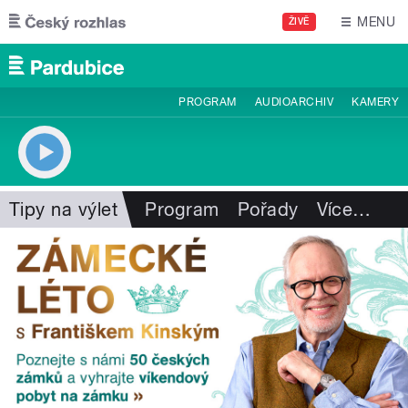
Přejít k hlavnímu obsahu
MENU
ŽIVĚ
PROGRAM
AUDIOARCHIV
KAMERY
Tipy na výlet
Program
Pořady
Více
…