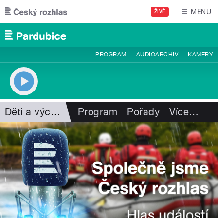
Přejít k hlavnímu obsahu
MENU
ŽIVĚ
PROGRAM
AUDIOARCHIV
KAMERY
Děti a výchova
Program
Pořady
Více
…