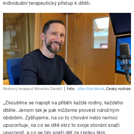
individuální terapeutický přístup k dítěti.
Rodinný terapeut Miroslav Zavadil
|
foto:
Jitka Slezáková
,
Český rozhlas
„Zkoušíme se napojit na příběh každé rodiny, každého
dítěte. Jenom tak je pak můžeme provést náročným
obdobím. Zjišťujeme, na co to chování nebo nemoc
upozorňuje, na co se dítě skrz to svoje stonání snaží
upozornit, a co se tím snaží dát za zprávu těm