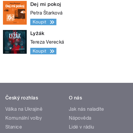
Dej mi pokoj
Petra Štarková
Koupit
Lyžák
Tereza Verecká
Koupit
Český rozhlas
O nás
Válka na Ukrajině
Jak nás naladíte
Komunální volby
Nápověda
Stanice
Lidé v rádiu