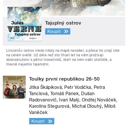
Tajuplný ostrov
Koupit
Lincolnův ostrov nikdo nikdy na mapě nenašel, a přece ho znají lidé
na celém světě. Už déle než sto třicet let na něm prožívají
dobrodružství s pěticí trosečníků, kteří na něm našli útočiště, a
hlavně nejedno tajemství.
Toulky první republikou 26-50
Jitka Škápíková, Petr Vodička, Petra
Tanclová, Tomáš Pánek, Dušan
Radovanovič, Ivan Malý, Ondřej Nováček,
Karolína Stegurová, Michal Dlouhý, Miloš
Vaněček
Koupit