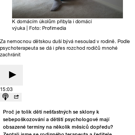
K domácím úkolům přibyla i domácí
výuka | Foto: Profimedia
Za nemocnou dětskou duší bývá nesoulad v rodině. Podle
psychoterapeuta se dá i přes rozchod rodičů mnohé
zachránit
15:03
Proč je tolik dětí nešťastných se sklony k
sebepoškozování a dětští psychologové mají
obsazené termíny na několik měsíců dopředu?
Zeptali jsme se rodinného terapeuta a ředitele