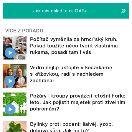
Jak nás naladíte na DABu
VÍCE Z POŘADU
Počítač vyměnila za hrnčířský kruh.
Pokud toužíte něco tvořit vlastníma
rukama, posadí tam i vás
Vedro nejlíp ustojíte v kočárkárně
s křížovkou, radí s nadhledem
záchranář
Požáry i kroupy provázejí letošní horké
léto. Jak pojistit majetek proti živelním
pohromám?
Bylinky proti pocení: šalvěj, yzop,
dubová kůra. Jak na to?