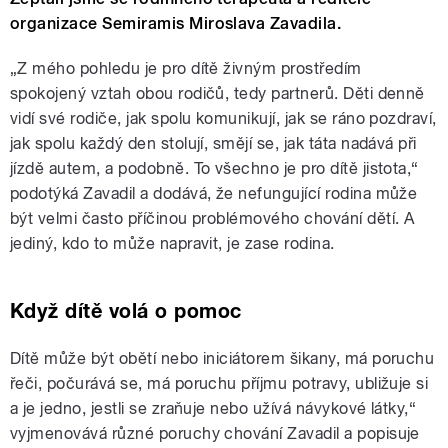
organizace Semiramis Miroslava Zavadila.
„Z mého pohledu je pro dítě živným prostředím
spokojený vztah obou rodičů, tedy partnerů. Děti denně
vidí své rodiče, jak spolu komunikují, jak se ráno pozdraví,
jak spolu každý den stolují, smějí se, jak táta nadává při
jízdě autem, a podobně. To všechno je pro dítě jistota,“
podotýká Zavadil a dodává, že nefungující rodina může
být velmi často příčinou problémového chování dětí. A
jediný, kdo to může napravit, je zase rodina.
Když dítě volá o pomoc
Dítě může být obětí nebo iniciátorem šikany, má poruchu
řeči, počurává se, má poruchu příjmu potravy, ubližuje si
a je jedno, jestli se zraňuje nebo užívá návykové látky,“
vyjmenovává různé poruchy chování Zavadil a popisuje