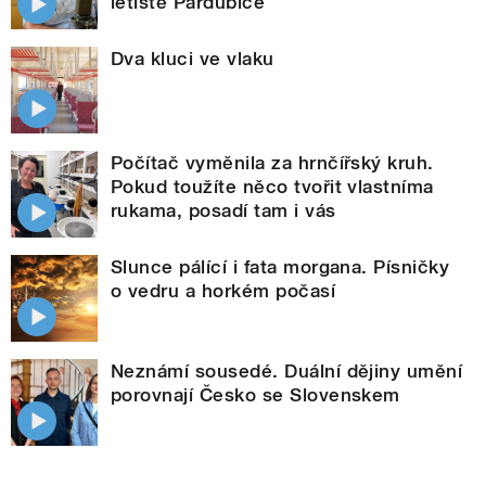
letiště Pardubice
Dva kluci ve vlaku
Počítač vyměnila za hrnčířský kruh.
Pokud toužíte něco tvořit vlastníma
rukama, posadí tam i vás
Slunce pálící i fata morgana. Písničky
o vedru a horkém počasí
Neznámí sousedé. Duální dějiny umění
porovnají Česko se Slovenskem