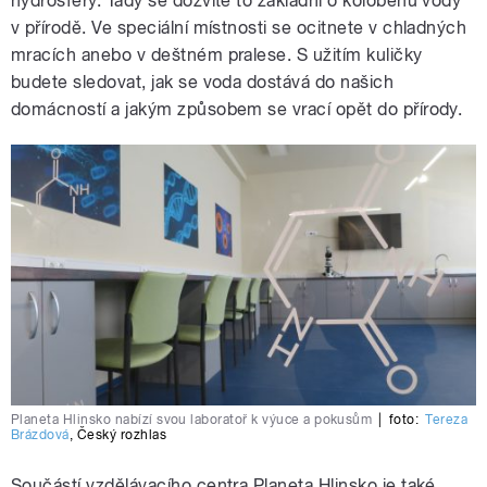
hydrosféry. Tady se dozvíte to základní o koloběhu vody
v přírodě. Ve speciální místnosti se ocitnete v chladných
mracích anebo v deštném pralese. S užitím kuličky
budete sledovat, jak se voda dostává do našich
domácností a jakým způsobem se vrací opět do přírody.
Planeta Hlinsko nabízí svou laboratoř k výuce a pokusům
|
foto:
Tereza
Brázdová
,
Český rozhlas
Součástí vzdělávacího centra Planeta Hlinsko je také