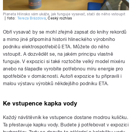
Planeta Hlinsko vám ukáže, jak funguje vysavač, stačí do něho vstoupit
|
foto:
Tereza Brázdová
,
Český rozhlas
Obří vysavač by se mohl zřejmě zapsat do knihy rekordů
a mimo jiné připomíná historii hlineckého výrobního
podniku elektrospotřebičů ETA. Můžete do něho
vstoupit. A dozvědět se, na jakém principu vlastně
funguje. V expozici si také roztočíte velký model mixéru
anebo na šlapadle vyrobíte potřebnou míru energie pro
spotřebiče v domácnosti. Autoři expozice tu připravili i
malou výstavu výrobků někdejšího podniku ETA.
Ke vstupence kapka vody
Každý návštěvník ke vstupence dostane modrou kuličku.
Ta přestavuje kapku vody. Budete ji potřebovat v expozici