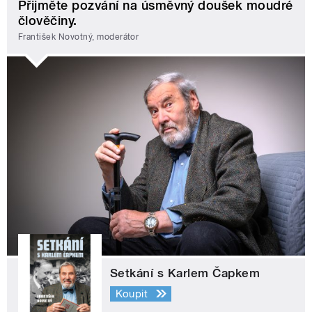
Přijměte pozvání na úsměvný doušek moudré
člověčiny.
František Novotný, moderátor
Setkání s Karlem Čapkem
Koupit