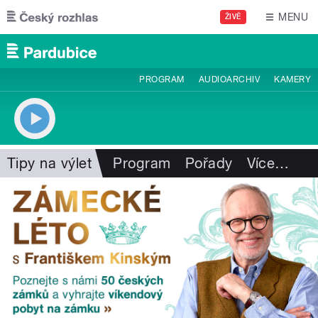
Přejít k hlavnímu obsahu
MENU
ŽIVĚ
PROGRAM
AUDIOARCHIV
KAMERY
Tipy na výlet
Program
Pořady
Více
…