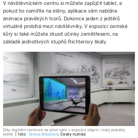
V návštěvnickém centru si můžete zapůjčit tablet, a
pokud ho namíříte na stěny, aplikace vám nabídne
animace pravěkých tvorů. Dokonce jeden z ještěrů
virtuálně probíhá mezi návštěvníky. V expozici zemské
kůry si také můžete zkusit účinky zemětřesení, na
základě jednotlivých stupňů Richterovy škály.
Díky digitální technice se před vámi v expozici objeví i malý pravěký
ještěr
|
foto:
Tereza Brázdová
,
Český rozhlas