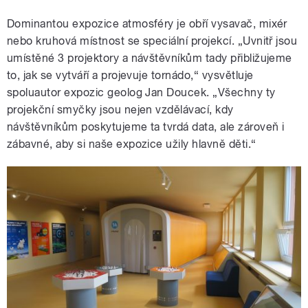
Dominantou expozice atmosféry je obří vysavač, mixér
nebo kruhová místnost se speciální projekcí. „Uvnitř jsou
umístěné 3 projektory a návštěvníkům tady přibližujeme
to, jak se vytváří a projevuje tornádo,“ vysvětluje
spoluautor expozic geolog Jan Doucek. „Všechny ty
projekční smyčky jsou nejen vzdělávací, kdy
návštěvníkům poskytujeme ta tvrdá data, ale zároveň i
zábavné, aby si naše expozice užily hlavně děti.“