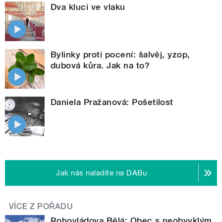
Dva kluci ve vlaku
Bylinky proti pocení: šalvěj, yzop,
dubová kůra. Jak na to?
Daniela Pražanová: Pošetilost
Jak nás naladíte na DABu
VÍCE Z POŘADU
Rohovládova Bělá: Obec s neobvyklým