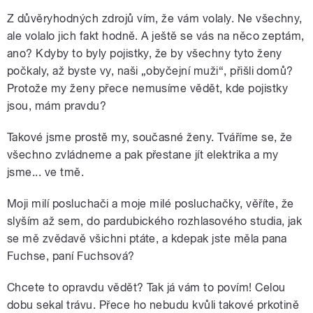
Z důvěryhodných zdrojů vím, že vám volaly. Ne všechny,
ale volalo jich fakt hodně. A ještě se vás na něco zeptám,
ano? Kdyby to byly pojistky, že by všechny tyto ženy
počkaly, až byste vy, naši „obyčejní muži“, přišli domů?
Protože my ženy přece nemusíme vědět, kde pojistky
jsou, mám pravdu?
Takové jsme prostě my, současné ženy. Tváříme se, že
všechno zvládneme a pak přestane jít elektrika a my
jsme... ve tmě.
Moji milí posluchači a moje milé posluchačky, věříte, že
slyším až sem, do pardubického rozhlasového studia, jak
se mě zvědavě všichni ptáte, a kdepak jste měla pana
Fuchse, paní Fuchsová?
Chcete to opravdu vědět? Tak já vám to povím! Celou
dobu sekal trávu. Přece ho nebudu kvůli takové prkotině