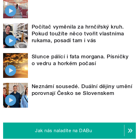
Počítač vyměnila za hrnčířský kruh.
Pokud toužíte něco tvořit vlastníma
rukama, posadí tam i vás
Slunce pálící i fata morgana. Písničky
o vedru a horkém počasí
Neznámí sousedé. Duální dějiny umění
porovnají Česko se Slovenskem
Jak nás naladíte na DABu