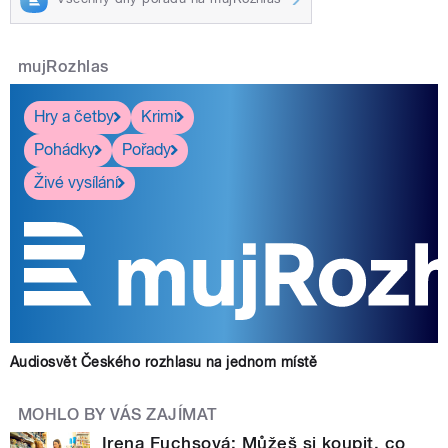
mujRozhlas
Hry a četby
Krimi
Pohádky
Pořady
Živé vysílání
Audiosvět Českého rozhlasu na jednom místě
MOHLO BY VÁS ZAJÍMAT
Irena Fuchsová: Můžeš si koupit, co