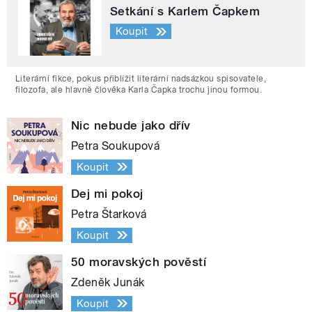
Setkání s Karlem Čapkem
Koupit
Literární fikce, pokus přiblížit literární nadsázkou spisovatele,
filozofa, ale hlavně člověka Karla Čapka trochu jinou formou.
Nic nebude jako dřív
Petra Soukupová
Koupit
Dej mi pokoj
Petra Štarková
Koupit
50 moravských pověstí
Zdeněk Junák
Koupit