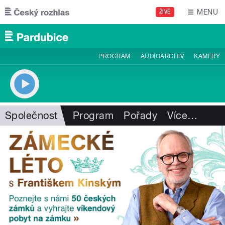
Přejít k hlavnímu obsahu
MENU
ŽIVĚ
PROGRAM
AUDIOARCHIV
KAMERY
Společnost
Program
Pořady
Více
…