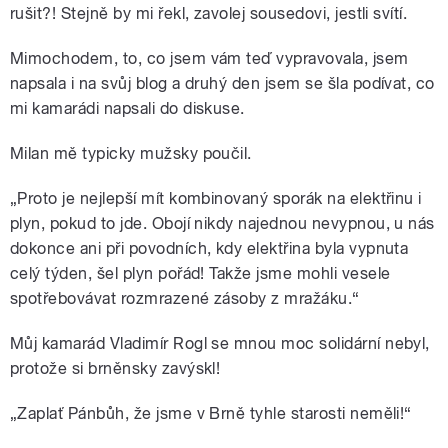
rušit?! Stejně by mi řekl, zavolej sousedovi, jestli svítí.
Mimochodem, to, co jsem vám teď vypravovala, jsem
napsala i na svůj blog a druhý den jsem se šla podívat, co
mi kamarádi napsali do diskuse.
Milan mě typicky mužsky poučil.
„Proto je nejlepší mít kombinovaný sporák na elektřinu i
plyn, pokud to jde. Obojí nikdy najednou nevypnou, u nás
dokonce ani při povodních, kdy elektřina byla vypnuta
celý týden, šel plyn pořád! Takže jsme mohli vesele
spotřebovávat rozmrazené zásoby z mražáku.“
Můj kamarád Vladimír Rogl se mnou moc solidární nebyl,
protože si brněnsky zavýskl!
„Zaplať Pánbůh, že jsme v Brně tyhle starosti neměli!“