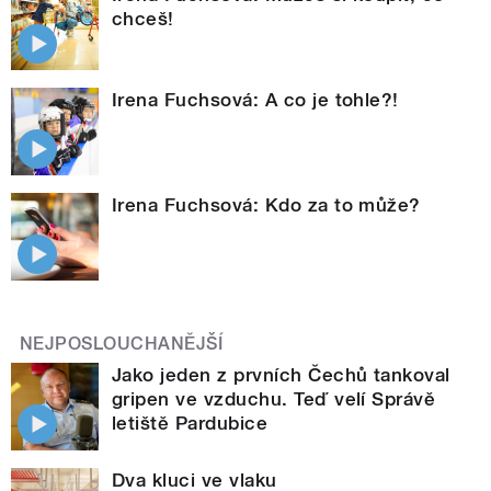
chceš!
Irena Fuchsová: A co je tohle?!
Irena Fuchsová: Kdo za to může?
NEJPOSLOUCHANĚJŠÍ
Jako jeden z prvních Čechů tankoval
gripen ve vzduchu. Teď velí Správě
letiště Pardubice
Dva kluci ve vlaku