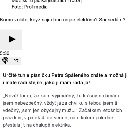
Muž sklízí jablka (ilustrační foto) |
Foto: Profimedia
Komu voláte, když najednou nejde elektřina? Sousedům?
5:30
Určitě tuhle písničku Petra Spáleného znáte a možná ji
i máte rádi stejně, jako ji mám ráda já!
„Nevěř tomu, že jsem výjimečný, že krásným dámám
jsem nebezpečný, vždyť já za chvilku s tebou jsem ti
vděčný, jsem jen obyčejný muž...“ Začátkem letošních
prázdnin, v pátek 4. července, nám kolem poledne
přestala jít na chalupě elektrika.