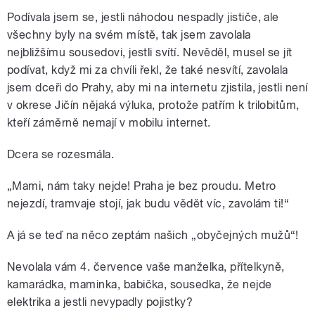
Podívala jsem se, jestli náhodou nespadly jističe, ale
všechny byly na svém místě, tak jsem zavolala
nejbližšímu sousedovi, jestli svítí. Nevěděl, musel se jít
podívat, když mi za chvíli řekl, že také nesvítí, zavolala
jsem dceři do Prahy, aby mi na internetu zjistila, jestli není
v okrese Jičín nějaká výluka, protože patřím k trilobitům,
kteří záměrně nemají v mobilu internet.
Dcera se rozesmála.
„Mami, nám taky nejde! Praha je bez proudu. Metro
nejezdí, tramvaje stojí, jak budu vědět víc, zavolám ti!“
A já se teď na něco zeptám našich „obyčejných mužů“!
Nevolala vám 4. července vaše manželka, přítelkyně,
kamarádka, maminka, babička, sousedka, že nejde
elektrika a jestli nevypadly pojistky?