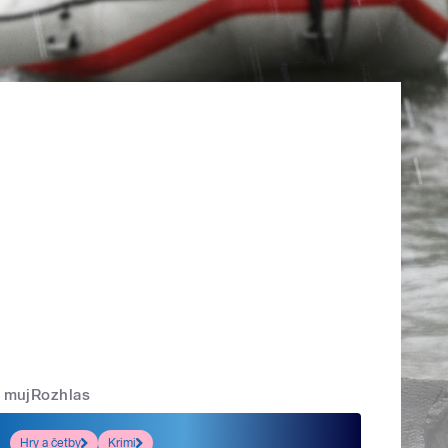
mujRozhlas
Hry a četby
Krimi