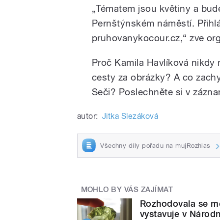
„Tématem jsou květiny a bude
Pernštýnském náměstí. Přihl
pruhovanykocour.cz,“ zve org
Proč Kamila Havlíková nikdy
cesty za obrázky? A co zachy
Seči? Poslechněte si v zázn
autor:
Jitka Slezáková
Všechny díly pořadu na mujRozhlas
MOHLO BY VÁS ZAJÍMAT
Rozhodovala se me
vystavuje v Národ