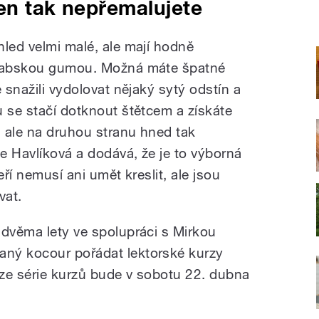
en tak nepřemalujete
hled velmi malé, ale mají hodně
arabskou gumou. Možná máte špatné
 snažili vydolovat nějaký sytý odstín a
u se stačí dotknout štětcem a získáte
 ale na druhou stranu hned tak
ce Havlíková a dodává, že je to výborná
eří nemusí ani umět kreslit, ale jsou
vat.
 dvěma lety ve spolupráci s Mirkou
ný kocour pořádat lektorské kurzy
 ze série kurzů bude v sobotu 22. dubna