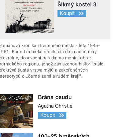
Šikmý kostel 3
Koupit
Románová kronika ztraceného města - léta 1945–
1961. Karin Lednická předkládá do značné míry
převratný, dosavadní paradigma měnící obraz
hornického regionu, jehož zahlazenou historii stále
překrývá tlustá vrstva mýtů a zakořeněných
stereotypů o „černé zemi a rudém kraji“.
Brána osudu
Agatha Christie
Koupit
100+25 brněnských