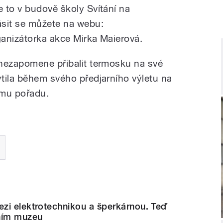
 to v budově školy Svítání na
ásit se můžete na webu:
anizátorka akce Mirka Maierová.
 nezapomene přibalit termosku na své
tila během svého předjarního výletu na
amu pořadu.
zi elektrotechnikou a šperkárnou. Teď
ním muzeu