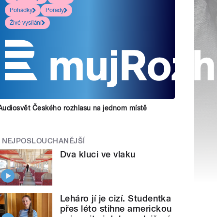
Pohádky
Pořady
Živé vysílání
Audiosvět Českého rozhlasu na jednom místě
NEJPOSLOUCHANĚJŠÍ
Dva kluci ve vlaku
Leháro jí je cizí. Studentka
přes léto stihne americkou