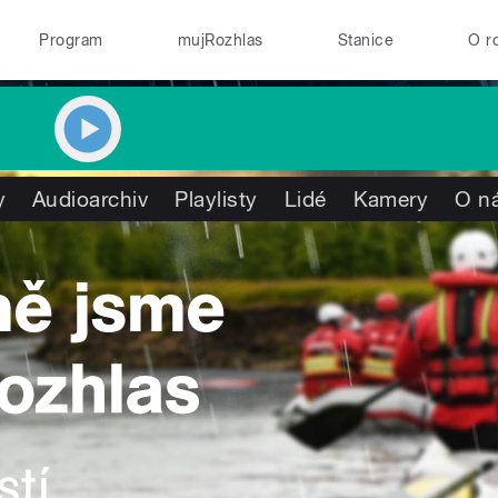
Program
mujRozhlas
Stanice
O r
y
Audioarchiv
Playlisty
Lidé
Kamery
O n