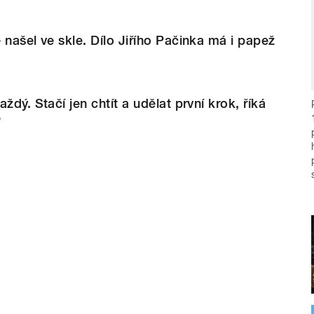
 našel ve skle. Dílo Jiřího Pačinka má i papež
ždý. Stačí jen chtít a udělat první krok, říká
e