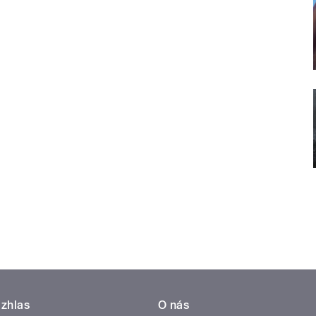
zhlas
O nás