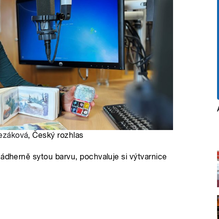
lezáková
, Český rozhlas
nádherně sytou barvu, pochvaluje si výtvarnice