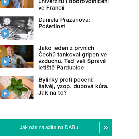
univerzitu i dobrovolničení
ve Francii
Daniela Pražanová:
Pošetilost
Jako jeden z prvních
Čechů tankoval gripen ve
vzduchu. Teď velí Správě
letiště Pardubice
Bylinky proti pocení:
šalvěj, yzop, dubová kůra.
Jak na to?
Jak nás naladíte na DABu