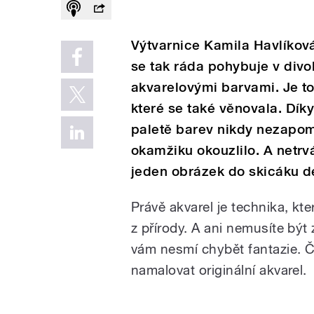
Výtvarnice Kamila Havlíkov
se tak ráda pohybuje v divo
akvarelovými barvami. Je to 
které se také věnovala. Díky
paletě barev nikdy nezapom
okamžiku okouzlilo. A netrv
jeden obrázek do skicáku d
Právě akvarel je technika, kt
z přírody. A ani nemusíte bý
vám nesmí chybět fantazie. Č
namalovat originální akvarel.