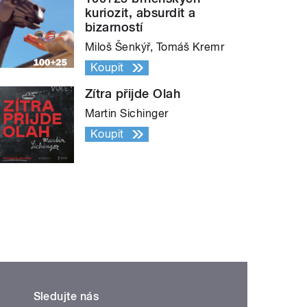
kuriozit, absurdit a
bizarností
Miloš Šenkýř, Tomáš Kremr
Koupit
Zítra přijde Olah
Martin Sichinger
Koupit
Sledujte nás