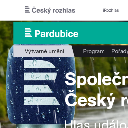
Přejít k hlavnímu obsahu
iRozhlas
Výtvarné umění
Program
Pořad