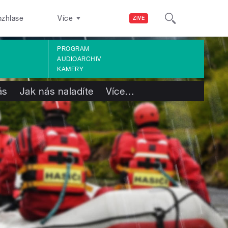
ozhlase
Více
ŽIVĚ
PROGRAM
AUDIOARCHIV
KAMERY
ás
Jak nás naladíte
Více
…