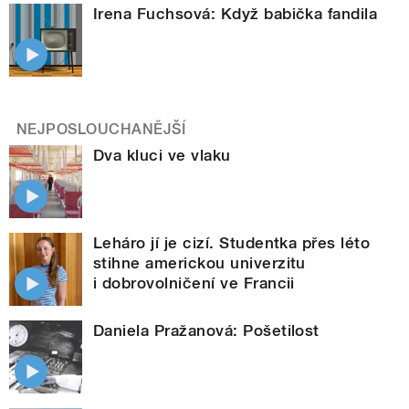
Irena Fuchsová: Když babička fandila
NEJPOSLOUCHANĚJŠÍ
Dva kluci ve vlaku
Leháro jí je cizí. Studentka přes léto
stihne americkou univerzitu
i dobrovolničení ve Francii
Daniela Pražanová: Pošetilost