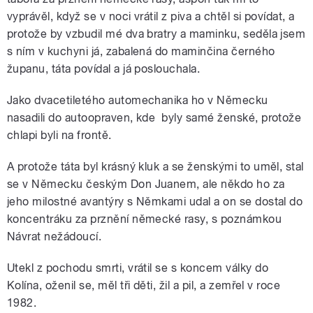
vyprávěl, když se v noci vrátil z piva a chtěl si povídat, a
protože by vzbudil mé dva bratry a maminku, seděla jsem
s ním v kuchyni já, zabalená do maminčina černého
županu, táta povídal a já poslouchala.
Jako dvacetiletého automechanika ho v Německu
nasadili do autoopraven, kde byly samé ženské, protože
chlapi byli na frontě.
A protože táta byl krásný kluk a se ženskými to uměl, stal
se v Německu českým Don Juanem, ale někdo ho za
jeho milostné avantýry s Němkami udal a on se dostal do
koncentráku za prznění německé rasy, s poznámkou
Návrat nežádoucí.
Utekl z pochodu smrti, vrátil se s koncem války do
Kolína, oženil se, měl tři děti, žil a pil, a zemřel v roce
1982.