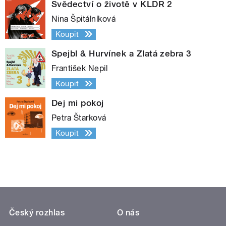
Svědectví o životě v KLDR 2
Nina Špitálníková
Koupit
Spejbl & Hurvínek a Zlatá zebra 3
František Nepil
Koupit
Dej mi pokoj
Petra Štarková
Koupit
Český rozhlas
O nás