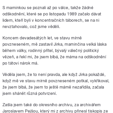
S maminkou se poznali až po válce, takže žádné
odškodnění, které se po listopadu 1989 začalo dávat
lidem, kteří byli v koncentračních táborech, se na ni
nevztahovalo, což jsme věděli.
Koncem devadesátých let, ve stavu mírně
povzneseném, mě zastavil Jirka, maminčina velká láska
během války, rodinný přítel, bývalý válečný politický
vězeň, a řekl mi, že jsem blbá, že máma na odškodnění
po tátovi nárok má.
Věděla jsem, že to není pravda, ale když Jirka pokaždé,
když mě ve stavu mírně povzneseném potkal, vykřikoval,
že jsem blbá, že jsem to ještě mámě nezařídila, začala
jsem shánět různá potvrzení.
Zašla jsem také do okresního archivu, za archivářem
Jaroslavem Pejšou, který mi z archivu přinesl tiskopis ze