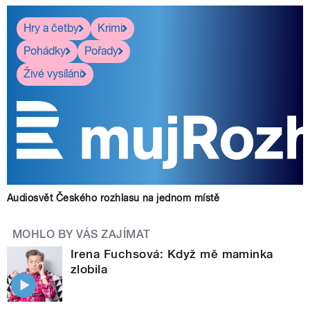
Hry a četby
Krimi
Pohádky
Pořady
Živé vysílání
Audiosvět Českého rozhlasu na jednom místě
MOHLO BY VÁS ZAJÍMAT
Irena Fuchsová: Když mě maminka
zlobila