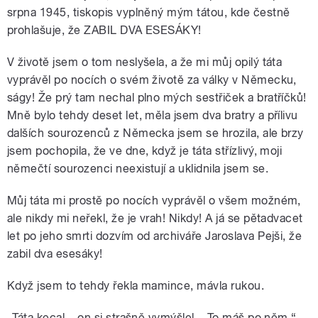
srpna 1945, tiskopis vyplněný mým tátou, kde čestně
prohlašuje, že ZABIL DVA ESESÁKY!
V životě jsem o tom neslyšela, a že mi můj opilý táta
vyprávěl po nocích o svém životě za války v Německu,
ságy! Že prý tam nechal plno mých sestřiček a bratříčků!
Mně bylo tehdy deset let, měla jsem dva bratry a přílivu
dalších sourozenců z Německa jsem se hrozila, ale brzy
jsem pochopila, že ve dne, když je táta střízlivý, moji
němečtí sourozenci neexistují a uklidnila jsem se.
Můj táta mi prostě po nocích vyprávěl o všem možném,
ale nikdy mi neřekl, že je vrah! Nikdy! A já se pětadvacet
let po jeho smrti dozvím od archiváře Jaroslava Pejši, že
zabil dva esesáky!
Když jsem to tehdy řekla mamince, mávla rukou.
„Táta kecal... on si strašně vymýšlel... To máš po něm.“