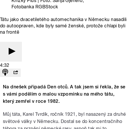
Knížky Plus | Foto: Sanja Gjenero,
Fotobanka RGBStock
Tátu jako dvacetiletého automechanika v Německu nasadili
do autoopraven, kde byly samé ženské, protože chlapi byli
na frontě
4:32
Na dnešek připadá Den otců. A tak jsem si řekla, že se
s vámi podělím o malou vzpomínku na mého tátu,
který zemřel v roce 1982.
Můj táta, Karel Tvrdík, ročník 1921, byl nasazený za druhé
světové války v Německu. Dostal se do koncentračního
tábora za prznění německé rasy, aspoň tak mi to