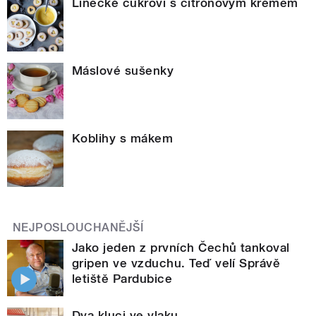
Linecké cukroví s citrónovým krémem
Máslové sušenky
Koblihy s mákem
NEJPOSLOUCHANĚJŠÍ
Jako jeden z prvních Čechů tankoval
gripen ve vzduchu. Teď velí Správě
letiště Pardubice
Dva kluci ve vlaku