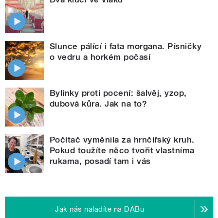
Slunce pálící i fata morgana. Písničky
o vedru a horkém počasí
Bylinky proti pocení: šalvěj, yzop,
dubová kůra. Jak na to?
Počítač vyměnila za hrnčířský kruh.
Pokud toužíte něco tvořit vlastníma
rukama, posadí tam i vás
Jak nás naladíte na DABu