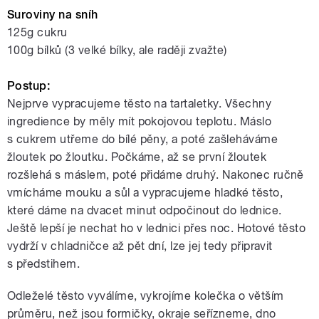
Suroviny na sníh
125g cukru
100g bílků (3 velké bílky, ale raději zvažte)
Postup:
Nejprve vypracujeme těsto na tartaletky. Všechny
ingredience by měly mít pokojovou teplotu. Máslo
s cukrem utřeme do bílé pěny, a poté zašleháváme
žloutek po žloutku. Počkáme, až se první žloutek
rozšlehá s máslem, poté přidáme druhý. Nakonec ručně
vmícháme mouku a sůl a vypracujeme hladké těsto,
které dáme na dvacet minut odpočinout do lednice.
Ještě lepší je nechat ho v lednici přes noc. Hotové těsto
vydrží v chladničce až pět dní, lze jej tedy připravit
s předstihem.
Odleželé těsto vyválíme, vykrojíme kolečka o větším
průměru, než jsou formičky, okraje seřízneme, dno