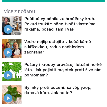
VÍCE Z POŘADU
Počítač vyměnila za hrnčířský kruh.
Pokud toužíte něco tvořit vlastníma
rukama, posadí tam i vás
Vedro nejlíp ustojíte v kočárkárně
s křížovkou, radí s nadhledem
záchranář
Požáry i kroupy provázejí letošní horké
léto. Jak pojistit majetek proti živelním
pohromám?
Bylinky proti pocení: šalvěj, yzop,
dubová kůra. Jak na to?