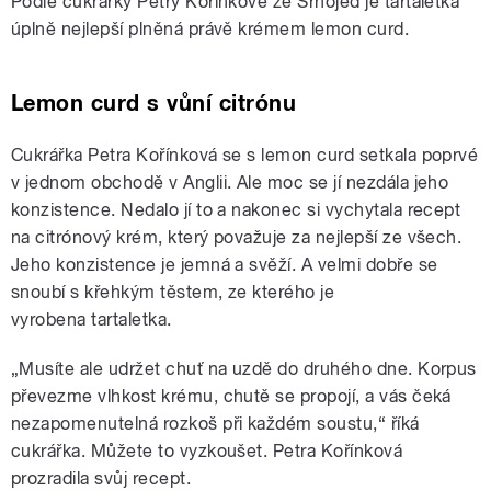
Podle cukrářky Petry Kořínkové ze Srnojed je tartaletka
úplně nejlepší plněná právě krémem lemon curd.
Lemon curd s vůní citrónu
Cukrářka Petra Kořínková se s lemon curd setkala poprvé
v jednom obchodě v Anglii. Ale moc se jí nezdála jeho
konzistence. Nedalo jí to a nakonec si vychytala recept
na citrónový krém, který považuje za nejlepší ze všech.
Jeho konzistence je jemná a svěží. A velmi dobře se
snoubí s křehkým těstem, ze kterého je
vyrobena tartaletka.
„Musíte ale udržet chuť na uzdě do druhého dne. Korpus
převezme vlhkost krému, chutě se propojí, a vás čeká
nezapomenutelná rozkoš při každém soustu,“ říká
cukrářka. Můžete to vyzkoušet. Petra Kořínková
prozradila svůj recept.