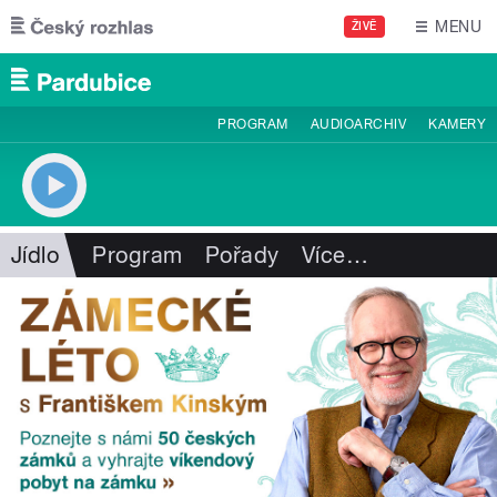
Přejít k hlavnímu obsahu
MENU
ŽIVĚ
PROGRAM
AUDIOARCHIV
KAMERY
Jídlo
Program
Pořady
Více
…