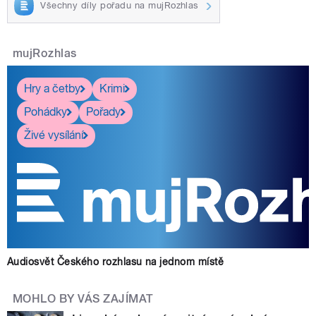
Všechny díly pořadu na mujRozhlas
mujRozhlas
Hry a četby
Krimi
Pohádky
Pořady
Živé vysílání
Audiosvět Českého rozhlasu na jednom místě
MOHLO BY VÁS ZAJÍMAT