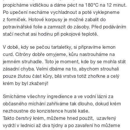
propícháme vidličkou a dáme péct na 180°C na 12 minut.
Po upečení necháme vychladnout a poté vyklepneme
z formiček. Hotové korpusy je možné zabalit do
potravinářské folie a zamrazit do zásoby. Před podáváním
stačí nechat asi hodinu při pokojové teplotě.
V době, kdy se pečou tartaletky, si připravíme lemon
curd. Citróny dobře omyjeme, kůru nastrouháme na
jemném struhadle. Toto je moment, kde by se mohla stát
zásadní chyba. Velmi dbáme na to, abychom strouhali
pouze žlutou část kůry, bílá vrstva totiž zhořkne a celý
krém by byl zkažený!
Smícháme všechny ingredience a ve vodní lázni za
občasného míchání zahříváme tak dlouho, dokud krém
nezhoustne do konzistence husté kaše.
Takto čerstvý krém, můžeme hned použít, uzavřený
vydrží v lednici až dva týdny a po zavaření ho můžeme