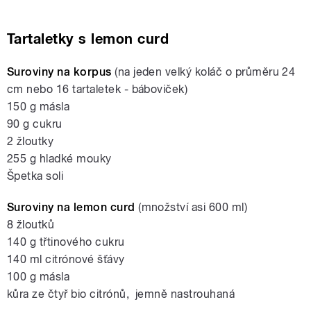
Tartaletky s lemon curd
Suroviny na korpus
(na jeden velký koláč o průměru 24
cm nebo 16 tartaletek - báboviček)
150 g másla
90 g cukru
2 žloutky
255 g hladké mouky
Špetka soli
Suroviny na lemon curd
(množství asi 600 ml)
8 žloutků
140 g třtinového cukru
140 ml citrónové šťávy
100 g másla
kůra ze čtyř bio citrónů, jemně nastrouhaná