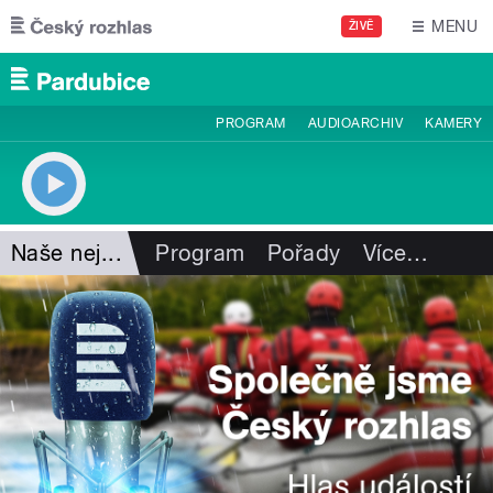
Přejít k hlavnímu obsahu
MENU
ŽIVĚ
PROGRAM
AUDIOARCHIV
KAMERY
Naše nej...
Program
Pořady
Více
…