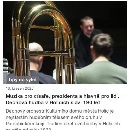
Tipy na výlet
18. březen 2023
Muzika pro císaře, prezidenta a hlavně pro lidi.
Dechová hudba v Holicích slaví 190 let
Dechový orchestr Kulturního domu města Holic je
nejstarším hudebním tělesem svého druhu v
Pardubickém kraji. Tradice dechové hudby v Holicích