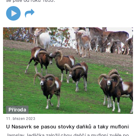
se píše od roku 1833.
Příroda
11. březen 2023
U Nasavrk se pasou stovky daňků a taky mufloni
Jaroslav Jedlička založil chov daňčí a mufloní zvěře po